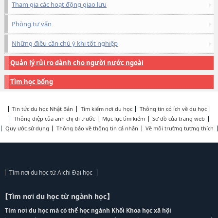
Tham gia các hoạt động giao lưu
Phòng tư vấn
Những điều cần chú ý khi tốt nghiệp
Quản lý rủi ro dành cho người nước ngoài
Tìm học bổng
Tin tức du học Nhật Bản
Tìm kiếm nơi du học
Thông tin có ích về du học
Thông điệp của anh chị đi trước
Mục lục tìm kiếm
Sơ đồ của trang web
Quy ước sử dụng
Thông báo về thông tin cá nhân
Về môi trường tương thích
Tìm nơi du học từ Aichi Đại học
【Tìm nơi du học từ ngành học】
Tìm nơi du học mà có thể học ngành Khối Khoa học xã hội