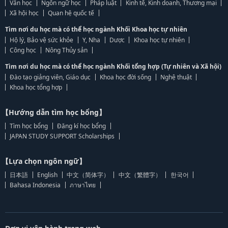
Văn học
Ngôn ngữ học
Pháp luật
Kinh tế, Kinh doanh, Thương mại
Xã hội học
Quan hệ quốc tế
Tìm nơi du học mà có thể học ngành Khối Khoa học tự nhiên
Hộ lý, Bảo vệ sức khỏe
Y, Nha
Dược
Khoa học tự nhiên
Công học
Nông Thủy sản
Tìm nơi du học mà có thể học ngành Khối tổng hợp (Tự nhiên và Xã hội)
Đào tạo giảng viên, Giáo dục
Khoa học đời sống
Nghệ thuật
Khoa học tổng hợp
【Hướng dẫn tìm học bổng】
Tìm học bổng
Đăng kí học bổng
JAPAN STUDY SUPPORT Scholarships
【Lựa chọn ngôn ngữ】
日本語
English
中文（简体字）
中文（繁體字）
한국어
Bahasa Indonesia
ภาษาไทย