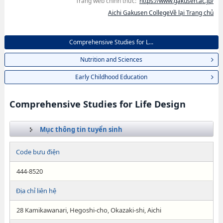
Trang web chính thức:
https://www.gakusen.ac.jp/
Aichi Gakusen CollegeVề lại Trang chủ
Comprehensive Studies for L...
Nutrition and Sciences
Early Childhood Education
Comprehensive Studies for Life Design
Mục thông tin tuyển sinh
Code bưu điện
444-8520
Địa chỉ liên hệ
28 Kamikawanari, Hegoshi-cho, Okazaki-shi, Aichi