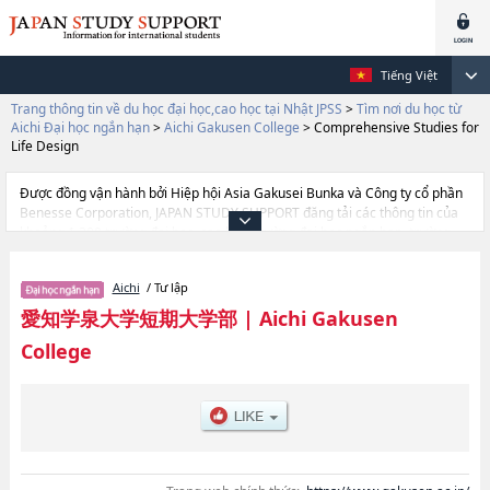
Tiếng Việt
Trang thông tin về du học đại học,cao học tại Nhật JPSS
>
Tìm nơi du học từ
Aichi Đại học ngắn hạn
>
Aichi Gakusen College
>
Comprehensive Studies for
Life Design
Được đồng vận hành bởi Hiệp hội Asia Gakusei Bunka và Công ty cổ phần
Benesse Corporation, JAPAN STUDY SUPPORT đăng tải các thông tin của
khoảng 1.300 trường đại học, cao học, trường đại học ngắn hạn, trường
chuyên môn đang tiếp nhận du học sinh.
Tại đây có đăng các thông tin chi tiết về Aichi Gakusen College, và thông
Aichi
/ Tư lập
tin cần thiết dành cho du học sinh, như là về các Ngành Comprehensive
Studies for Life DesignhoặcNgành Nutrition and ScienceshoặcNgành Early
愛知学泉大学短期大学部
|
Aichi Gakusen
Childhood Education, thông tin về từng ngành học, thông tin liên quan đến
College
thi tuyển như số lượng tuyển sinh, số lượng trúng tuyển, cở sở trang thiết
bị, hướng dẫn địa điểm v.v...