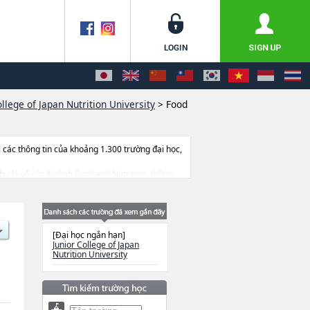
ollege of Japan Nutrition University
>
Food
ác thông tin của khoảng 1.300 trường đại học,
, như là về các Ngành Food and Nutrition, thông
 dẫn địa điểm v.v...
[Đại học ngắn hạn]
Junior College of Japan
Nutrition University