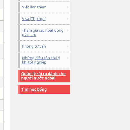
Việc làm thêm
Visa (Thị thực)
Tham gia các hoạt động
giao lưu
Phòng tư vấn
Những điều cần chú ý
khi tốt nghiệp
Quản lý rủi ro dành cho
người nước ngoài
Tìm học bổng