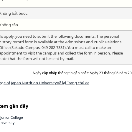
Không bắt buộc
Không cần
To apply, you need to submit the following documents. The personal
history record form is available at the Admissions and Public Relations
Office (Sakado Campus, 049-282-7331). You must call to make an
appointment to visit the campus and collect the form in person. Please
note that the form will not be sent by mail.
Ngày cập nhập thông tin gần nhất: Ngày 23 tháng 06 năm 2
lege of Japan Nutrition UniversityVề lại Trang chủ >>
xem gần đây
Junior College
University