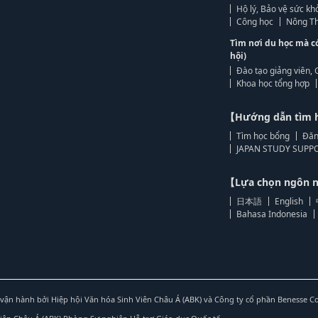
Hộ lý, Bảo vệ sức kh
Công học
Nông Th
Tìm nơi du học mà c
hội)
Đào tạo giảng viên, 
Khoa học tổng hợp
【Hướng dẫn tìm 
Tìm học bổng
Đăn
JAPAN STUDY SUPPO
【Lựa chọn ngôn
日本語
English
Bahasa Indonesia
vận hành bởi Hiệp hội Văn hóa Sinh Viên Châu Á (ABK) và Công ty cổ phần Benesse C