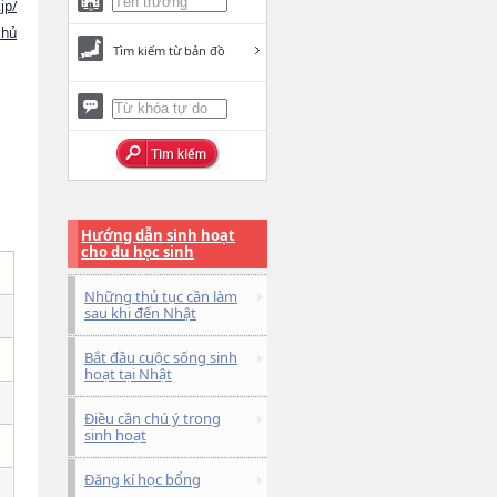
jp/
chủ
Tìm kiếm từ bản đồ
Hướng dẫn sinh hoạt
cho du học sinh
Những thủ tục cần làm
sau khi đến Nhật
Bắt đầu cuộc sống sinh
hoạt tại Nhật
Điều cần chú ý trong
sinh hoạt
Đăng kí học bổng