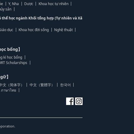
ỏe
Y, Nha
Dược
Khoa học tự nhiên
ủy sản
ó thể học ngành Khối tổng hợp (Tự nhiên và Xã
Giáo dục
Khoa học đời sống
Nghệ thuật
học bổng】
g kí học bổng
RT Scholarships
 ngữ】
中文（简体字）
中文（繁體字）
한국어
ภาษาไทย
oporation.