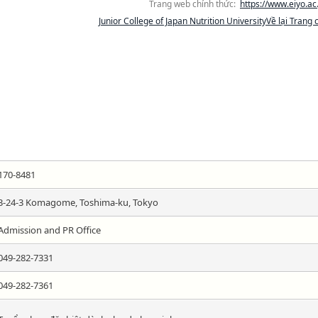
Trang web chính thức:
https://www.eiyo.ac.
Junior College of Japan Nutrition UniversityVề lại Trang 
170-8481
3-24-3 Komagome, Toshima-ku, Tokyo
Admission and PR Office
049-282-7331
049-282-7361