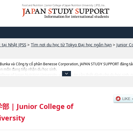
Food and Nutrition | Junior College of Japan Nutrition University | JPSS, tra...
 tại Nhật JPSS
>
Tìm nơi du học từ Tokyo Đại học ngắn hạn
>
Junior C
 Bunka và Công ty cổ phần Benesse Corporation, JAPAN STUDY SUPPORT đăng tải c
ên môn đang tiếp nhận du học sinh.
 College of Japan Nutrition University, và thông tin cần thiết dành cho du học sinh
hi tuyển như số lượng tuyển sinh, số lượng trúng tuyển, cở sở trang thiết bị, hướng
学部
|
Junior College of
iversity