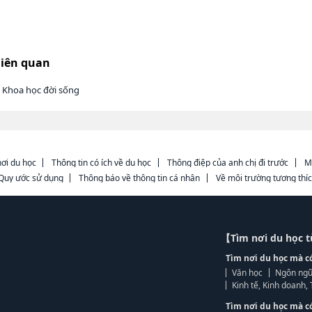
liên quan
 Khoa học đời sống
ơi du học
Thông tin có ích về du học
Thông điệp của anh chị đi trước
M
Quy ước sử dụng
Thông báo về thông tin cá nhân
Về môi trường tương thí
【Tìm nơi du học 
Tìm nơi du học mà c
Văn học
Ngôn ngữ
Kinh tế, Kinh doanh
Tìm nơi du học mà c