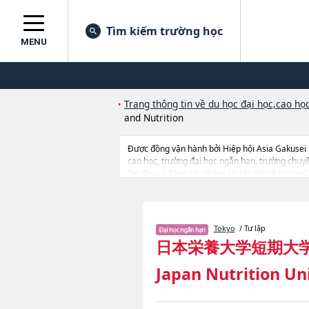
Tìm kiếm trường học
MENU
Trang thông tin về du học đại học,cao học
and Nutrition
Được đồng vận hành bởi Hiệp hội Asia Gakusei
cao học, trường đại học ngắn hạn, trường chuy
Tại đây có đăng các thông tin chi tiết về Junior
tin về từng ngành học, thông tin liên quan đến t
Tokyo
/ Tư lập
日本栄養大学短期大
Japan Nutrition Un