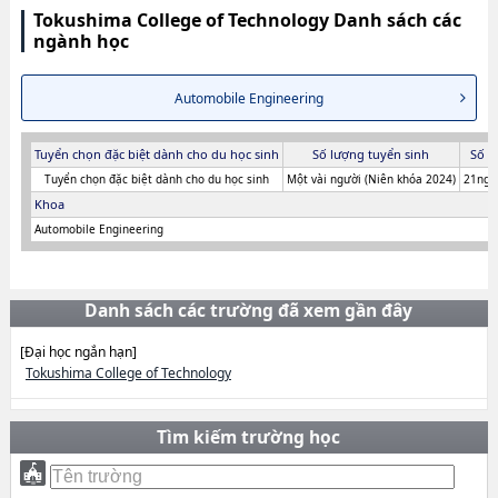
Tokushima College of Technology Danh sách các
ngành học
Automobile Engineering
Tuyển chọn đặc biệt dành cho du học sinh
Số lượng tuyển sinh
Số n
Tuyển chọn đặc biệt dành cho du học sinh
Một vài người (Niên khóa 2024)
21ngư
Khoa
Automobile Engineering
Danh sách các trường đã xem gần đây
[Đại học ngắn hạn]
Tokushima College of Technology
Tìm kiếm trường học