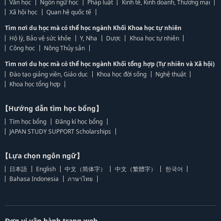
Văn học
Ngôn ngữ học
Pháp luật
Kinh tế, Kinh doanh, Thương mại
Xã hội học
Quan hệ quốc tế
Tìm nơi du học mà có thể học ngành Khối Khoa học tự nhiên
Hộ lý, Bảo vệ sức khỏe
Y, Nha
Dược
Khoa học tự nhiên
Công học
Nông Thủy sản
Tìm nơi du học mà có thể học ngành Khối tổng hợp (Tự nhiên và Xã hội)
Đào tạo giảng viên, Giáo dục
Khoa học đời sống
Nghệ thuật
Khoa học tổng hợp
【Hướng dẫn tìm học bổng】
Tìm học bổng
Đăng kí học bổng
JAPAN STUDY SUPPORT Scholarships
【Lựa chọn ngôn ngữ】
日本語
English
中文（简体字）
中文（繁體字）
한국어
Bahasa Indonesia
ภาษาไทย
Đơn vị vận hành trang web