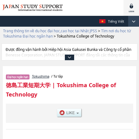
Tiếng Việt
Trang thông tin về du học đại học,cao học tại Nhật JPSS
>
Tìm nơi du học từ
Tokushima Đại học ngắn hạn
>
Tokushima College of Technology
Được đồng vận hành bởi Hiệp hội Asia Gakusei Bunka và Công ty cổ phần
Benesse Corporation, JAPAN STUDY SUPPORT đăng tải các thông tin của
khoảng 1.300 trường đại học, cao học, trường đại học ngắn hạn, trường
chuyên môn đang tiếp nhận du học sinh.
Tại đây có đăng các thông tin chi tiết về Tokushima College of Technology,
Tokushima
/ Tư lập
và thông tin cần thiết dành cho du học sinh, như là về các Ngành
Automobile Engineering, thông tin về từng ngành học, thông tin liên quan
徳島工業短期大学
|
Tokushima College of
đến thi tuyển như số lượng tuyển sinh, số lượng trúng tuyển, cở sở trang
Technology
thiết bị, hướng dẫn địa điểm v.v...