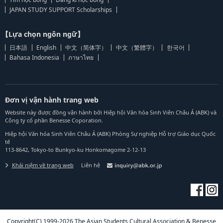
JAPAN STUDY SUPPORT Scholarships
【Lựa chọn ngôn ngữ】
日本語
English
中文（简体字）
中文（繁體字）
한국어
Bahasa Indonesia
ภาษาไทย
Đơn vị vận hành trang web
Website này được đồng vận hành bởi Hiệp hội Văn hóa Sinh Viên Châu Á (ABK) và
Công ty cổ phần Benesse Coporation.
Hiệp hội Văn hóa Sinh Viên Châu Á (ABK) Phòng Sự nghiệp Hỗ trợ Giáo dục Quốc
tế
113-8642, Tokyo-to Bunkyo-ku Honkomagome 2-12-13
Khái niệm về trang web
Liên hệ
Copyright(C) 1999-2026 The Asian Students Cultural Association & Benesse