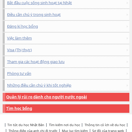
Bắt đầu cuộc sống sinh hoạt tại Nhật
Điều cần chú ý trong sinh hoạt
Đăng kí học bổng
Việc làm thêm
Visa (Thị thực)
Tham gia các hoạt động giao lưu
Phòng tư vấn
Những điều cần chú ý khi tốt nghiệp
Quản lý rủi ro dành cho người nước ngoài
Tìm học bổng
Tin tức du học Nhật Bản
Tìm kiếm nơi du học
Thông tin có ích về du học
Thông điệp của anh chị đi trước
Mục lục tìm kiếm
Sơ đồ của trang web