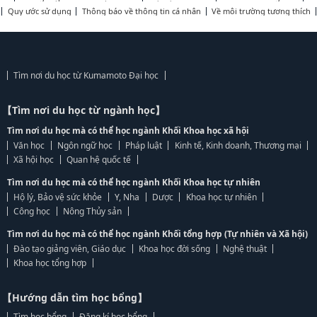
Quy ước sử dụng
Thông báo về thông tin cá nhân
Về môi trường tương thích
Tìm nơi du học từ Kumamoto Đại học
【Tìm nơi du học từ ngành học】
Tìm nơi du học mà có thể học ngành Khối Khoa học xã hội
Văn học
Ngôn ngữ học
Pháp luật
Kinh tế, Kinh doanh, Thương mại
Xã hội học
Quan hệ quốc tế
Tìm nơi du học mà có thể học ngành Khối Khoa học tự nhiên
Hộ lý, Bảo vệ sức khỏe
Y, Nha
Dược
Khoa học tự nhiên
Công học
Nông Thủy sản
Tìm nơi du học mà có thể học ngành Khối tổng hợp (Tự nhiên và Xã hội)
Đào tạo giảng viên, Giáo dục
Khoa học đời sống
Nghệ thuật
Khoa học tổng hợp
【Hướng dẫn tìm học bổng】
Tìm học bổng
Đăng kí học bổng