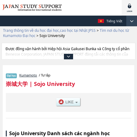
Tiếng Việt
Trang thông tin về du học đại học,cao học tại Nhật JPSS
>
Tìm nơi du học từ
Kumamoto Đại học
>
Sojo University
Được đồng vận hành bởi Hiệp hội Asia Gakusei Bunka và Công ty cổ phần
Benesse Corporation, JAPAN STUDY SUPPORT đăng tải các thông tin của
khoảng 1.300 trường đại học, cao học, trường đại học ngắn hạn, trường
chuyên môn đang tiếp nhận du học sinh.
Tại đây có đăng các thông tin chi tiết về Sojo University, và thông tin cần
Kumamoto
/ Tư lập
thiết dành cho du học sinh, như là về các Ngành EngineeringhoặcNgành
ArthoặcNgành Pharmaceutical ScienceshoặcNgành Computer and
崇城大学
|
Sojo University
Information ScienceshoặcNgành Biotechnology and Life Sciences, thông
tin về từng ngành học, thông tin liên quan đến thi tuyển như số lượng
tuyển sinh, số lượng trúng tuyển, cở sở trang thiết bị, hướng dẫn địa điểm
v.v...
Sojo University Danh sách các ngành học