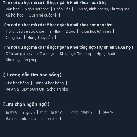
Tìm nơi du học mà có thể học ngành Khối Khoa học xã hội
Văn học
Ngôn ngữ học
Pháp luật
Kinh tế, Kinh doanh, Thương mại
Xã hội học
Quan hệ quốc tế
Tìm nơi du học mà có thể học ngành Khối Khoa học tự nhiên
Hộ lý, Bảo vệ sức khỏe
Y, Nha
Dược
Khoa học tự nhiên
Công học
Nông Thủy sản
Tìm nơi du học mà có thể học ngành Khối tổng hợp (Tự nhiên và Xã hội)
Đào tạo giảng viên, Giáo dục
Khoa học đời sống
Nghệ thuật
Khoa học tổng hợp
【Hướng dẫn tìm học bổng】
Tìm học bổng
Đăng kí học bổng
JAPAN STUDY SUPPORT Scholarships
【Lựa chọn ngôn ngữ】
日本語
English
中文（简体字）
中文（繁體字）
한국어
Bahasa Indonesia
ภาษาไทย