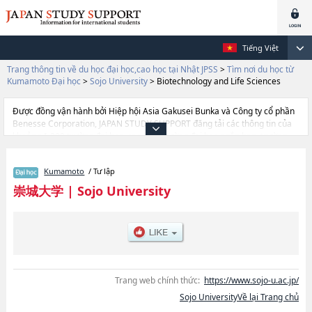
Tiếng Việt
Trang thông tin về du học đại học,cao học tại Nhật JPSS
>
Tìm nơi du học từ
Kumamoto Đại học
>
Sojo University
>
Biotechnology and Life Sciences
Được đồng vận hành bởi Hiệp hội Asia Gakusei Bunka và Công ty cổ phần
Benesse Corporation, JAPAN STUDY SUPPORT đăng tải các thông tin của
khoảng 1.300 trường đại học, cao học, trường đại học ngắn hạn, trường
chuyên môn đang tiếp nhận du học sinh.
Tại đây có đăng các thông tin chi tiết về Sojo University, và thông tin cần
Kumamoto
/ Tư lập
thiết dành cho du học sinh, như là về các Ngành EngineeringhoặcNgành
ArthoặcNgành Pharmaceutical ScienceshoặcNgành Computer and
崇城大学
|
Sojo University
Information ScienceshoặcNgành Biotechnology and Life Sciences, thông
tin về từng ngành học, thông tin liên quan đến thi tuyển như số lượng
tuyển sinh, số lượng trúng tuyển, cở sở trang thiết bị, hướng dẫn địa điểm
v.v...
Trang web chính thức:
https://www.sojo-u.ac.jp/
Sojo UniversityVề lại Trang chủ