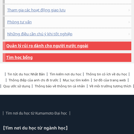
Tham gia các hoạt động giao lưu
Phòng tư vấn
Những điều cần chú ý khi tốt nghiệp
Quản lý rủi ro dành cho người nước ngoài
Tìm học bổng
Tin tức du học Nhật Bản
Tìm kiếm nơi du học
Thông tin có ích về du học
Thông điệp của anh chị đi trước
Mục lục tìm kiếm
Sơ đồ của trang web
Quy ước sử dụng
Thông báo về thông tin cá nhân
Về môi trường tương thích
Tìm nơi du học từ Kumamoto Đại học
【Tìm nơi du học từ ngành học】