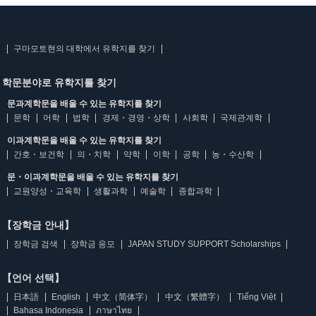
구마모토현의 대학에서 유학지를 찾기
학문분야로 유학지를 찾기
문과계학문을 배울 수 있는 유학지를 찾기
문학
어학
법학
경제・경영・상학
사회학
국제관계학
이과계학문을 배울 수 있는 유학지를 찾기
간호・보건학
의・치학
약학
이학
공학
농・수산학
문・이과계학문을 배울 수 있는 유학지를 찾기
교원양성・교육학
생활과학
예술학
종합과학
【장학금 안내】
장학금 검색
장학금 응모
JAPAN STUDY SUPPORT Scholarships
【언어 선택】
日本語
English
中文（简体字）
中文（繁體字）
Tiếng Việt
Bahasa Indonesia
ภาษาไทย