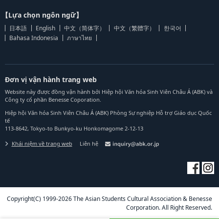
【Lựa chọn ngôn ngữ】
日本語
English
中文（简体字）
中文（繁體字）
한국어
Bahasa Indonesia
ภาษาไทย
Đơn vị vận hành trang web
Website này được đồng vận hành bởi Hiệp hội Văn hóa Sinh Viên Châu Á (ABK) và
Công ty cổ phần Benesse Coporation.
Hiệp hội Văn hóa Sinh Viên Châu Á (ABK) Phòng Sự nghiệp Hỗ trợ Giáo dục Quốc
tế
113-8642, Tokyo-to Bunkyo-ku Honkomagome 2-12-13
Khái niệm về trang web
Liên hệ
Copyright(C) 1999-2026 The Asian Students Cultural Association & Benesse
Corporation. All Right Reserved.