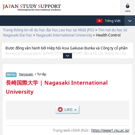
Tiếng Việt
Trang thông tin về du học đại học,cao học tại Nhật JPSS
>
Tìm nơi du học từ
Nagasaki Đại học
>
Nagasaki International University
>
Health Control
Được đồng vận hành bởi Hiệp hội Asia Gakusei Bunka và Công ty cổ phần
Benesse Corporation, JAPAN STUDY SUPPORT đăng tải các thông tin của
khoảng 1.300 trường đại học, cao học, trường đại học ngắn hạn, trường
chuyên môn đang tiếp nhận du học sinh.
Tại đây có đăng các thông tin chi tiết về Nagasaki International University,
Nagasaki
/ Tư lập
và thông tin cần thiết dành cho du học sinh, như là về các Ngành Human
and Social StudieshoặcNgành Health ControlhoặcNgành Pharmaceutical
長崎国際大学
|
Nagasaki International
Sciences, thông tin về từng ngành học, thông tin liên quan đến thi tuyển
University
như số lượng tuyển sinh, số lượng trúng tuyển, cở sở trang thiết bị, hướng
dẫn địa điểm v.v...
Trang web chính thức:
https://www1.niu.ac.jp/