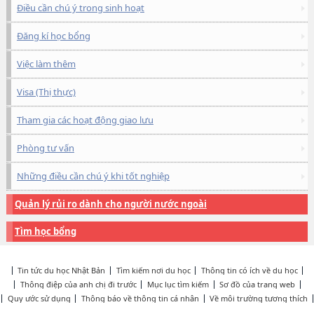
Điều cần chú ý trong sinh hoạt
Đăng kí học bổng
Việc làm thêm
Visa (Thị thực)
Tham gia các hoạt động giao lưu
Phòng tư vấn
Những điều cần chú ý khi tốt nghiệp
Quản lý rủi ro dành cho người nước ngoài
Tìm học bổng
Tin tức du học Nhật Bản
Tìm kiếm nơi du học
Thông tin có ích về du học
Thông điệp của anh chị đi trước
Mục lục tìm kiếm
Sơ đồ của trang web
Quy ước sử dụng
Thông báo về thông tin cá nhân
Về môi trường tương thích