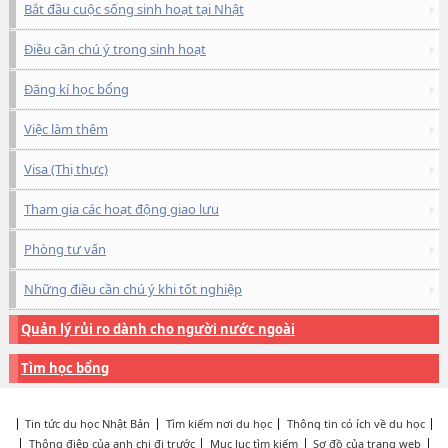
Bắt đầu cuộc sống sinh hoạt tại Nhật
Điều cần chú ý trong sinh hoạt
Đăng kí học bổng
Việc làm thêm
Visa (Thị thực)
Tham gia các hoạt động giao lưu
Phòng tư vấn
Những điều cần chú ý khi tốt nghiệp
Quản lý rủi ro dành cho người nước ngoài
Tìm học bổng
Tin tức du học Nhật Bản
Tìm kiếm nơi du học
Thông tin có ích về du học
Thông điệp của anh chị đi trước
Mục lục tìm kiếm
Sơ đồ của trang web