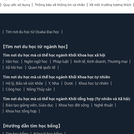
Quy ước sử dụng
Thông báo về thông tin cá nhân
Về môi trường tương thích
Tìm nơi du học từ Osaka Đại học
【Tìm nơi du học từ ngành học】
Tìm nơi du học mà có thể học ngành Khối Khoa học xã hội
Văn học
Ngôn ngữ học
Pháp luật
Kinh tế, Kinh doanh, Thương mại
Xã hội học
Quan hệ quốc tế
Tìm nơi du học mà có thể học ngành Khối Khoa học tự nhiên
Hộ lý, Bảo vệ sức khỏe
Y, Nha
Dược
Khoa học tự nhiên
Công học
Nông Thủy sản
Tìm nơi du học mà có thể học ngành Khối tổng hợp (Tự nhiên và Xã hội)
Đào tạo giảng viên, Giáo dục
Khoa học đời sống
Nghệ thuật
Khoa học tổng hợp
【Hướng dẫn tìm học bổng】
Tìm học bổng
Đăng kí học bổng