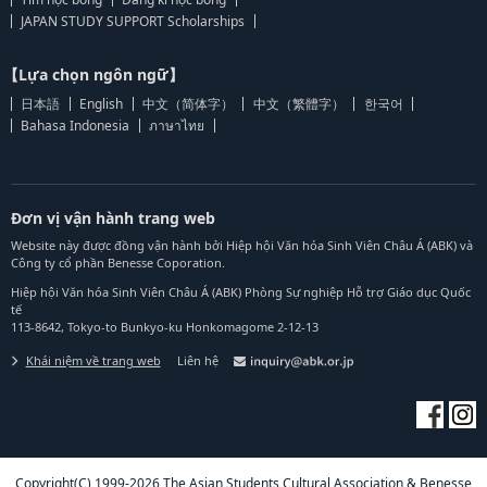
JAPAN STUDY SUPPORT Scholarships
【Lựa chọn ngôn ngữ】
日本語
English
中文（简体字）
中文（繁體字）
한국어
Bahasa Indonesia
ภาษาไทย
Đơn vị vận hành trang web
Website này được đồng vận hành bởi Hiệp hội Văn hóa Sinh Viên Châu Á (ABK) và
Công ty cổ phần Benesse Coporation.
Hiệp hội Văn hóa Sinh Viên Châu Á (ABK) Phòng Sự nghiệp Hỗ trợ Giáo dục Quốc
tế
113-8642, Tokyo-to Bunkyo-ku Honkomagome 2-12-13
Khái niệm về trang web
Liên hệ
Copyright(C) 1999-2026 The Asian Students Cultural Association & Benesse