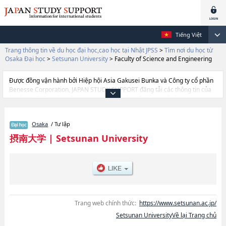
Tiếng Việt
Trang thông tin về du học đại học,cao học tại Nhật JPSS
>
Tìm nơi du học từ
Osaka Đại học
>
Setsunan University
>
Faculty of Science and Engineering
Được đồng vận hành bởi Hiệp hội Asia Gakusei Bunka và Công ty cổ phần
Benesse Corporation, JAPAN STUDY SUPPORT đăng tải các thông tin của
khoảng 1.300 trường đại học, cao học, trường đại học ngắn hạn, trường
chuyên môn đang tiếp nhận du học sinh.
Tại đây có đăng các thông tin chi tiết về Setsunan University, và thông tin
Osaka
/ Tư lập
cần thiết dành cho du học sinh, như là về các Ngành Faculty of Science
and EngineeringhoặcNgành Faculty of International StudieshoặcNgành
摂南大学
|
Setsunan University
Faculty of Business AdministrationhoặcNgành Faculty of Pharmaceutical
ScienceshoặcNgành Faculty of LawhoặcNgành Faculty of
EconomicshoặcNgành Faculty of NursinghoặcNgành Faculty of
AgriculturehoặcNgành Faculty of Contemporary Social Studies, thông tin
về từng ngành học, thông tin liên quan đến thi tuyển như số lượng tuyển
sinh, số lượng trúng tuyển, cở sở trang thiết bị, hướng dẫn địa điểm v.v...
Trang web chính thức:
https://www.setsunan.ac.jp/
Setsunan UniversityVề lại Trang chủ