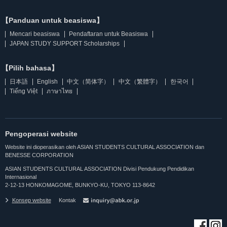
【Panduan untuk beasiswa】
Mencari beasiswa
Pendaftaran untuk Beasiswa
JAPAN STUDY SUPPORT Scholarships
【Pilih bahasa】
日本語
English
中文（简体字）
中文（繁體字）
한국어
Tiếng Việt
ภาษาไทย
Pengoperasi website
Website ini dioperasikan oleh ASIAN STUDENTS CULTURAL ASSOCIATION dan
BENESSE CORPORATION
ASIAN STUDENTS CULTURAL ASSOCIATION Divisi Pendukung Pendidikan
Internasional
2-12-13 HONKOMAGOME, BUNKYO-KU, TOKYO 113-8642
Konsep website
Kontak