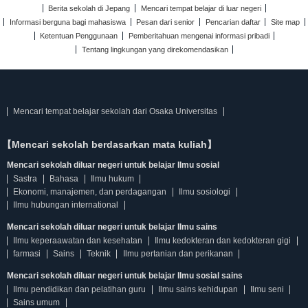
Berita sekolah di Jepang
Mencari tempat belajar di luar negeri
Informasi berguna bagi mahasiswa
Pesan dari senior
Pencarian daftar
Site map
Ketentuan Penggunaan
Pemberitahuan mengenai informasi pribadi
Tentang lingkungan yang direkomendasikan
Mencari tempat belajar sekolah dari Osaka Universitas
【Mencari sekolah berdasarkan mata kuliah】
Mencari sekolah diluar negeri untuk belajar Ilmu sosial
Sastra
Bahasa
Ilmu hukum
Ekonomi, manajemen, dan perdagangan
Ilmu sosiologi
Ilmu hubungan international
Mencari sekolah diluar negeri untuk belajar Ilmu sains
Ilmu keperaawatan dan kesehatan
Ilmu kedokteran dan kedokteran gigi
farmasi
Sains
Teknik
Ilmu pertanian dan perikanan
Mencari sekolah diluar negeri untuk belajar Ilmu sosial sains
Ilmu pendidikan dan pelatihan guru
Ilmu sains kehidupan
Ilmu seni
Sains umum