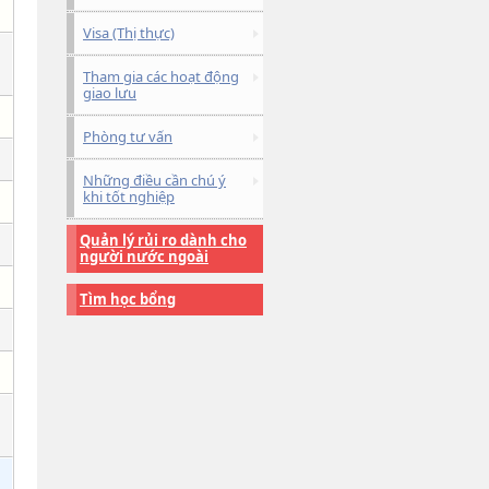
Visa (Thị thực)
Tham gia các hoạt động
giao lưu
Phòng tư vấn
Những điều cần chú ý
khi tốt nghiệp
Quản lý rủi ro dành cho
người nước ngoài
Tìm học bổng