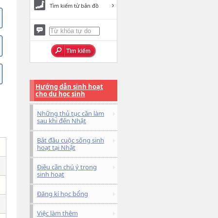
Tìm kiếm từ bản đồ
Hướng dẫn sinh hoạt
cho du học sinh
Những thủ tục cần làm
sau khi đến Nhật
Bắt đầu cuộc sống sinh
hoạt tại Nhật
Điều cần chú ý trong
sinh hoạt
Đăng kí học bổng
Việc làm thêm