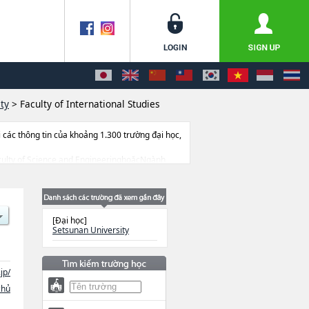
ty
>
Faculty of International Studies
ác thông tin của khoảng 1.300 trường đại học,
 Faculty of Science and EngineeringhoặcNgành
oặcNgành Faculty of LawhoặcNgành Faculty of
ng tin về từng ngành học, thông tin liên quan
[Đại học]
Setsunan University
jp/
chủ