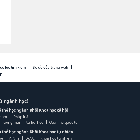
ục lục tìm kiếm
Sơ đồ của trang web
ch
từ ngành học】
ó thể học ngành Khối Khoa học xã hội
 học
Pháp luật
, Thương mại
Xã hội học
Quan hệ quốc tế
ó thể học ngành Khối Khoa học tự nhiên
ỏe
Y, Nha
Dược
Khoa học tự nhiên