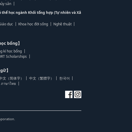
ủy sản
ó thể học ngành Khối tổng hợp (Tự nhiên và Xã
Giáo dục
Khoa học đời sống
Nghệ thuật
học bổng】
g kí học bổng
RT Scholarships
 ngữ】
中文（简体字）
中文（繁體字）
한국어
ภาษาไทย
oporation.