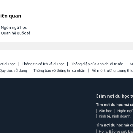
liên quan
h Ngôn ngữ học
h Quan hệ quốc tế
ơi du học
Thông tin có ích về du học
Thông điệp của anh chị đi trước
M
Quy ước sử dụng
Thông báo về thông tin cá nhân
Về môi trường tương thí
【Tìm nơi du học 
Tìm nơi du học mà c
Văn học
Ngôn ngữ
Kinh tế, Kinh doanh
Tìm nơi du học mà c
Hộ lý, Bảo vệ sức kh