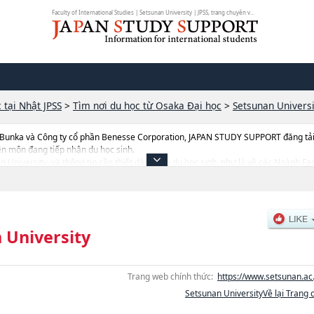
Faculty of International Studies | Setsunan University | JPSS, trang chuyên v...
 tại Nhật JPSS
>
Tìm nơi du học từ Osaka Đại học
>
Setsunan Universi
 Bunka và Công ty cổ phần Benesse Corporation, JAPAN STUDY SUPPORT đăng tải c
ên môn đang tiếp nhận du học sinh.
nan University, và thông tin cần thiết dành cho du học sinh, như là về các Ngành
ulty of Business AdministrationhoặcNgành Faculty of Pharmaceutical Sciencesh
h Faculty of AgriculturehoặcNgành Faculty of Contemporary Social Studies, thô
trúng tuyển, cở sở trang thiết bị, hướng dẫn địa điểm v.v...
 University
Trang web chính thức:
https://www.setsunan.ac.
Setsunan UniversityVề lại Trang 