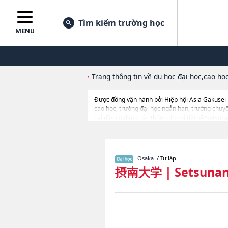
Tìm kiếm trường học
MENU
Trang thông tin về du học đại học,cao học
Được đồng vận hành bởi Hiệp hội Asia Gakusei
cao học, trường đại học ngắn hạn, trường chuy
Tại đây có đăng các thông tin chi tiết về Setsu
Faculty of International StudieshoặcNgành Fac
EconomicshoặcNgành Faculty of NursinghoặcNgàn
đến thi tuyển như số lượng tuyển sinh, số lượng 
Osaka
/ Tư lập
摂南大学
|
Setsunan