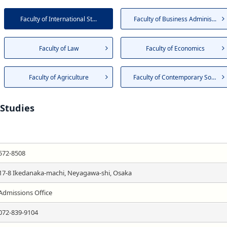
Faculty of International St...
Faculty of Business Adminis...
Faculty of Law
Faculty of Economics
Faculty of Agriculture
Faculty of Contemporary Soc...
 Studies
572-8508
17-8 Ikedanaka-machi, Neyagawa-shi, Osaka
Admissions Office
072-839-9104