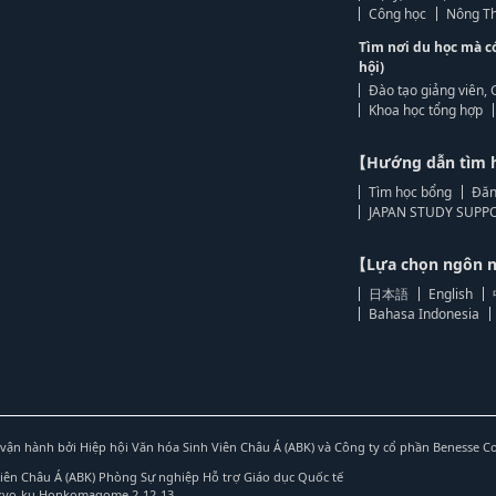
Công học
Nông Th
Tìm nơi du học mà c
hội)
Đào tạo giảng viên, 
Khoa học tổng hợp
【Hướng dẫn tìm 
Tìm học bổng
Đăn
JAPAN STUDY SUPPO
【Lựa chọn ngôn
日本語
English
Bahasa Indonesia
vận hành bởi Hiệp hội Văn hóa Sinh Viên Châu Á (ABK) và Công ty cổ phần Benesse C
Viên Châu Á (ABK) Phòng Sự nghiệp Hỗ trợ Giáo dục Quốc tế
nkyo-ku Honkomagome 2-12-13