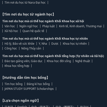
Tìm nơi du học từ Nara Đại học
【Tìm nơi du học từ ngành học】
Tìm nơi du học mà có thể học ngành Khối Khoa học xã hội
Văn học
Ngôn ngữ học
Pháp luật
Kinh tế, Kinh doanh, Thương mại
Xã hội học
Quan hệ quốc tế
Tìm nơi du học mà có thể học ngành Khối Khoa học tự nhiên
Hộ lý, Bảo vệ sức khỏe
Y, Nha
Dược
Khoa học tự nhiên
Công học
Nông Thủy sản
Tìm nơi du học mà có thể học ngành Khối tổng hợp (Tự nhiên và Xã hội)
Đào tạo giảng viên, Giáo dục
Khoa học đời sống
Nghệ thuật
Khoa học tổng hợp
【Hướng dẫn tìm học bổng】
Tìm học bổng
Đăng kí học bổng
JAPAN STUDY SUPPORT Scholarships
【Lựa chọn ngôn ngữ】
日本語
English
中文（简体字）
中文（繁體字）
한국어