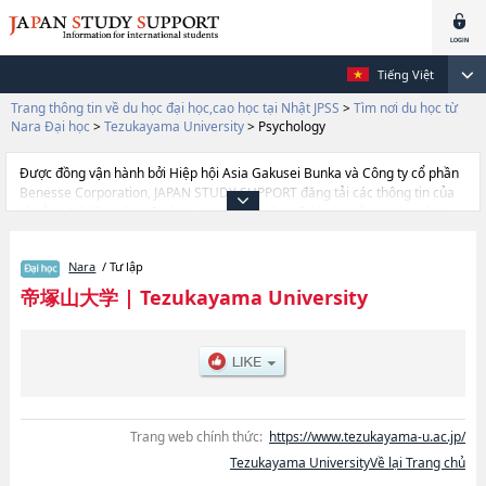
Tiếng Việt
Trang thông tin về du học đại học,cao học tại Nhật JPSS
>
Tìm nơi du học từ
Nara Đại học
>
Tezukayama University
>
Psychology
Được đồng vận hành bởi Hiệp hội Asia Gakusei Bunka và Công ty cổ phần
Benesse Corporation, JAPAN STUDY SUPPORT đăng tải các thông tin của
khoảng 1.300 trường đại học, cao học, trường đại học ngắn hạn, trường
chuyên môn đang tiếp nhận du học sinh.
Tại đây có đăng các thông tin chi tiết về Tezukayama University, và thông
Nara
/ Tư lập
tin cần thiết dành cho du học sinh, như là về các Ngành
LiteraturehoặcNgành Economics and Business ManagementhoặcNgành
帝塚山大学
|
Tezukayama University
LawhoặcNgành Contemporary Human Life SciencehoặcNgành
Psychology, thông tin về từng ngành học, thông tin liên quan đến thi tuyển
như số lượng tuyển sinh, số lượng trúng tuyển, cở sở trang thiết bị, hướng
dẫn địa điểm v.v...
Trang web chính thức:
https://www.tezukayama-u.ac.jp/
Tezukayama UniversityVề lại Trang chủ