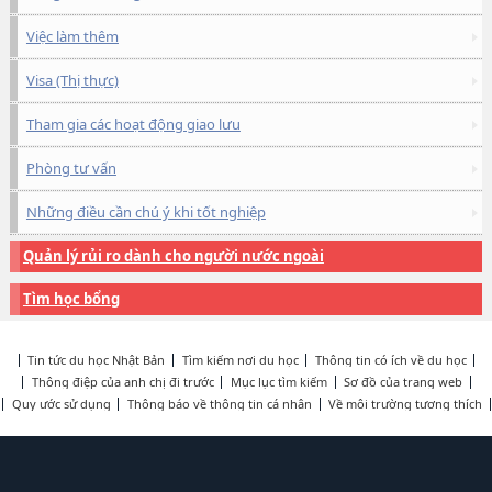
Việc làm thêm
Visa (Thị thực)
Tham gia các hoạt động giao lưu
Phòng tư vấn
Những điều cần chú ý khi tốt nghiệp
Quản lý rủi ro dành cho người nước ngoài
Tìm học bổng
Tin tức du học Nhật Bản
Tìm kiếm nơi du học
Thông tin có ích về du học
Thông điệp của anh chị đi trước
Mục lục tìm kiếm
Sơ đồ của trang web
Quy ước sử dụng
Thông báo về thông tin cá nhân
Về môi trường tương thích