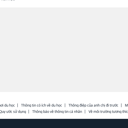
ơi du học
Thông tin có ích về du học
Thông điệp của anh chị đi trước
M
Quy ước sử dụng
Thông báo về thông tin cá nhân
Về môi trường tương thí