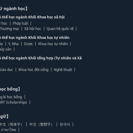
từ ngành học】
ó thể học ngành Khối Khoa học xã hội
 học
Pháp luật
, Thương mại
Xã hội học
Quan hệ quốc tế
ó thể học ngành Khối Khoa học tự nhiên
ỏe
Y, Nha
Dược
Khoa học tự nhiên
ủy sản
ó thể học ngành Khối tổng hợp (Tự nhiên và Xã
Giáo dục
Khoa học đời sống
Nghệ thuật
học bổng】
g kí học bổng
RT Scholarships
 ngữ】
中文（简体字）
中文（繁體字）
한국어
ภาษาไทย