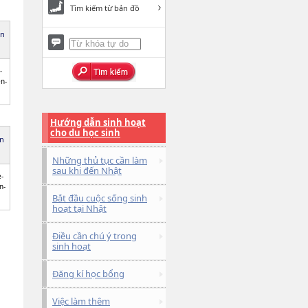
Tìm kiếm từ bản đồ
ên
-
n-
i
Hướng dẫn sinh hoạt
cho du học sinh
ên
Những thủ tục cần làm
sau khi đến Nhật
-
n-
Bắt đầu cuộc sống sinh
hoạt tại Nhật
Điều cần chú ý trong
sinh hoạt
Đăng kí học bổng
Việc làm thêm