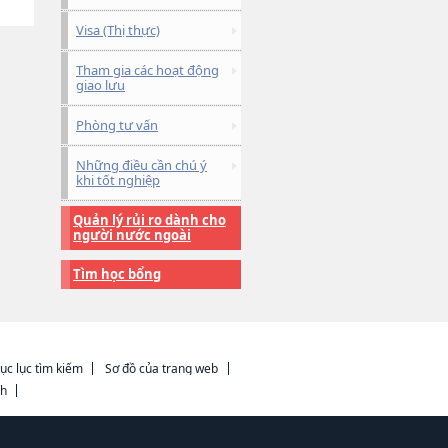
Visa (Thị thực)
Tham gia các hoạt động
giao lưu
Phòng tư vấn
Những điều cần chú ý
khi tốt nghiệp
Quản lý rủi ro dành cho
người nước ngoài
Tìm học bổng
ục lục tìm kiếm
Sơ đồ của trang web
ch