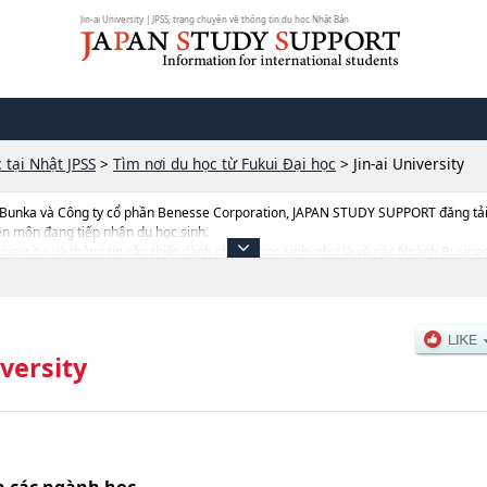
Jin-ai University | JPSS, trang chuyên về thông tin du học Nhật Bản
 tại Nhật JPSS
>
Tìm nơi du học từ Fukui Đại học
>
Jin-ai University
 Bunka và Công ty cổ phần Benesse Corporation, JAPAN STUDY SUPPORT đăng tải c
ên môn đang tiếp nhận du học sinh.
i University, và thông tin cần thiết dành cho du học sinh, như là về các Ngành B
 đến thi tuyển như số lượng tuyển sinh, số lượng trúng tuyển, cở sở trang thiết bị,
iversity