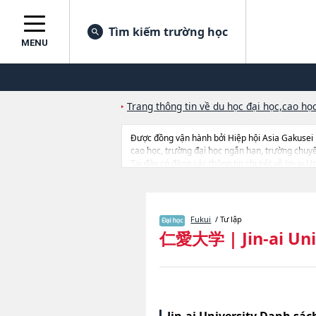
Tìm kiếm trường học
MENU
Trang thông tin về du học đại học,cao học
Được đồng vận hành bởi Hiệp hội Asia Gakusei
cao học, trường đại học ngắn hạn, trường chuy
Tại đây có đăng các thông tin chi tiết về Jin-a
thông tin về từng ngành học, thông tin liên quan
Fukui
/ Tư lập
仁愛大学
|
Jin-ai Un