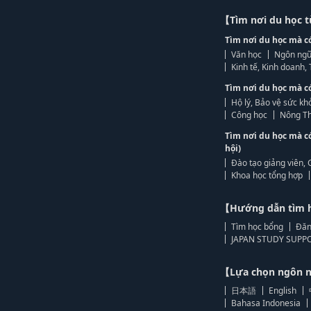
【Tìm nơi du học 
Tìm nơi du học mà c
Văn học
Ngôn ngữ
Kinh tế, Kinh doanh
Tìm nơi du học mà c
Hộ lý, Bảo vệ sức kh
Công học
Nông Th
Tìm nơi du học mà c
hội)
Đào tạo giảng viên, 
Khoa học tổng hợp
【Hướng dẫn tìm 
Tìm học bổng
Đăn
JAPAN STUDY SUPPO
【Lựa chọn ngôn
日本語
English
Bahasa Indonesia