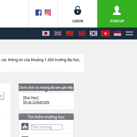
ác thông tin của khoảng 1.300 trường đại học,
usiness CommunicationhoặcNgành psychology,
 hướng dẫn địa điểm v.v...
[Đại học]
Jin-ai University