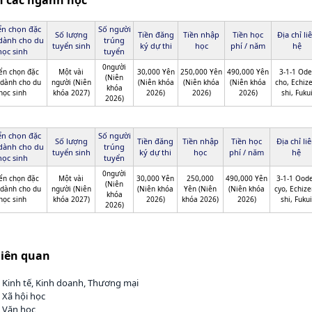
ch các ngành học
ển chọn đặc
Số người
Số lượng
Tiền đăng
Tiền nhập
Tiền học
Địa chỉ li
 dành cho du
trúng
tuyển sinh
ký dự thi
học
phí / năm
hệ
học sinh
tuyển
0người
ển chọn đặc
Một vài
30,000 Yên
250,000 Yên
490,000 Yên
3-1-1 Ode
(Niên
 dành cho du
người (Niên
(Niên khóa
(Niên khóa
(Niên khóa
cho, Echize
khóa
học sinh
khóa 2027)
2026)
2026)
2026)
shi, Fuku
2026)
ển chọn đặc
Số người
Số lượng
Tiền đăng
Tiền nhập
Tiền học
Địa chỉ li
 dành cho du
trúng
tuyển sinh
ký dự thi
học
phí / năm
hệ
học sinh
tuyển
0người
ển chọn đặc
Một vài
30,000 Yên
250,000
490,000 Yên
3-1-1 Oode
(Niên
 dành cho du
người (Niên
(Niên khóa
Yên (Niên
(Niên khóa
cyo, Echize
khóa
học sinh
khóa 2027)
2026)
khóa 2026)
2026)
shi, Fukui
2026)
liên quan
 Kinh tế, Kinh doanh, Thương mại
 Xã hội học
h Văn học