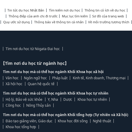
Tin tức du học Nhật Bản
Tìm kiếm nơi du học
Thông tin có ích về du học
Thông điệp của anh chị đi trước
Mục lục tìm kiếm
Sơ đồ của trang web
Quy ước sử dụng
Thông báo về thông tin cá nhân
Về môi trường tương thích
Tìm nơi du học từ Niigata Đại học
【Tìm nơi du học từ ngành học】
Tìm nơi du học mà có thể học ngành Khối Khoa học xã hội
Văn học
Ngôn ngữ học
Pháp luật
Kinh tế, Kinh doanh, Thương mại
Xã hội học
Quan hệ quốc tế
Tìm nơi du học mà có thể học ngành Khối Khoa học tự nhiên
Hộ lý, Bảo vệ sức khỏe
Y, Nha
Dược
Khoa học tự nhiên
Công học
Nông Thủy sản
Tìm nơi du học mà có thể học ngành Khối tổng hợp (Tự nhiên và Xã hội)
Đào tạo giảng viên, Giáo dục
Khoa học đời sống
Nghệ thuật
Khoa học tổng hợp