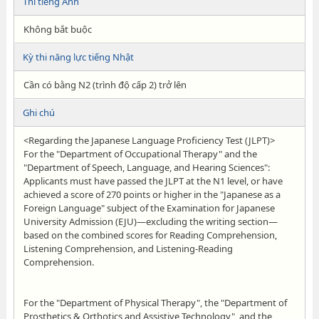
Thi tiếng Anh
Không bắt buộc
Kỳ thi năng lực tiếng Nhật
Cần có bằng N2 (trình độ cấp 2) trở lên
Ghi chú
<Regarding the Japanese Language Proficiency Test (JLPT)>
For the "Department of Occupational Therapy" and the
"Department of Speech, Language, and Hearing Sciences":
Applicants must have passed the JLPT at the N1 level, or have
achieved a score of 270 points or higher in the "Japanese as a
Foreign Language" subject of the Examination for Japanese
University Admission (EJU)—excluding the writing section—
based on the combined scores for Reading Comprehension,
Listening Comprehension, and Listening-Reading
Comprehension.
For the "Department of Physical Therapy", the "Department of
Prosthetics & Orthotics and Assistive Technology", and the