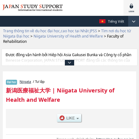
Tiếng Việt
Trang thông tin về du học đại học,cao học tại Nhật JPSS
>
Tìm nơi du học từ
Niigata Đại học
>
Niigata University of Health and Welfare
>
Faculty of
Rehabilitation
Được đồng vận hành bởi Hiệp hội Asia Gakusei Bunka và Công ty cổ phần
Benesse Corporation, JAPAN STUDY SUPPORT đăng tải các thông tin của
khoảng 1.300 trường đại học, cao học, trường đại học ngắn hạn, trường
chuyên môn đang tiếp nhận du học sinh.
Tại đây có đăng các thông tin chi tiết về Niigata University of Health and
Niigata
/ Tư lập
Welfare, và thông tin cần thiết dành cho du học sinh, như là về các Ngành
Faculty of Medical TechnologyhoặcNgành Faculty of Psychological
新潟医療福祉大学
|
Niigata University of
Sciences and Social WelfarehoặcNgành Faculty of Health
Health and Welfare
ScienceshoặcNgành Faculty of Medical Information
ManagementhoặcNgành Faculty of RehabilitationhoặcNgành Faculty of
Nursing, thông tin về từng ngành học, thông tin liên quan đến thi tuyển
như số lượng tuyển sinh, số lượng trúng tuyển, cở sở trang thiết bị, hướng
dẫn địa điểm v.v...