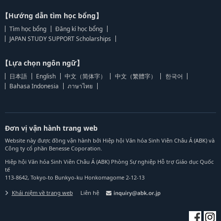
【Hướng dẫn tìm học bổng】
Tìm học bổng
Đăng kí học bổng
JAPAN STUDY SUPPORT Scholarships
【Lựa chọn ngôn ngữ】
日本語
English
中文（简体字）
中文（繁體字）
한국어
Bahasa Indonesia
ภาษาไทย
Đơn vị vận hành trang web
Website này được đồng vận hành bởi Hiệp hội Văn hóa Sinh Viên Châu Á (ABK) và
Công ty cổ phần Benesse Coporation.
Hiệp hội Văn hóa Sinh Viên Châu Á (ABK) Phòng Sự nghiệp Hỗ trợ Giáo dục Quốc
tế
113-8642, Tokyo-to Bunkyo-ku Honkomagome 2-12-13
Khái niệm về trang web
Liên hệ