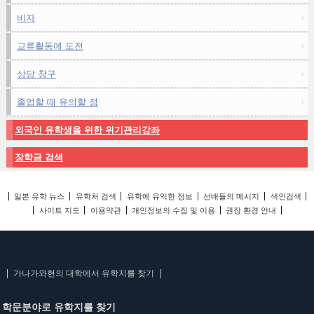
비자
교류활동에 도전
상담 창구
졸업할 때 유의할 점
외국인 유학생을 위한 위기관리강좌
장학금 검색
일본 유학 뉴스
유학처 검색
유학에 유익한 정보
선배들의 메시지
색인검색
사이트 지도
이용약관
개인정보의 수집 및 이용
권장 환경 안내
가나가와현의 대학에서 유학지를 찾기
학문분야로 유학지를 찾기