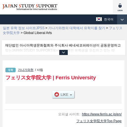
한국어
일본 유학 정보 사이트JPSS
>
가나가와현의 대학에서 유학지를 찾기
>
フェリス
女学院大学
>
Global Liberal Arts
재단법인 아시아학생문화협회와 주식회사 베네세코퍼레이션이 공동운영하고
있는JAPAN STUDY SUPPORT에서는 외국인 유학생을 모집하고 있는 약
1,300여 개의 대학・대학원・단기대학・전문학교의 정보를 게재하고 있습니
다.
여기에서는 フェリス女学院大学 관한 자세한 정보를 게재하고 있어 Global
가나가와현
/ 사립
Liberal Arts 학부 등의 학부별 정보, 모집정원과 합격자수 등의 입시정보, 시설
안내, 교통정보 등 외국인 유학생에게 유익하고 필요한 정보를 게재하고 있으
フェリス女学院大学
|
Ferris University
므로 많이 이용해 주시기 바랍니다.
오피셜 사이트:
https://www.ferris.ac.jp/en/
フェリス女学院大学Top Page