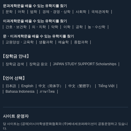
문과계학문을 배울 수 있는 유학지를 찾기
문학
어학
법학
경제・경영・상학
사회학
국제관계학
이과계학문을 배울 수 있는 유학지를 찾기
간호・보건학
의・치학
약학
이학
공학
농・수산학
문・이과계학문을 배울 수 있는 유학지를 찾기
교원양성・교육학
생활과학
예술학
종합과학
【장학금 안내】
장학금 검색
장학금 응모
JAPAN STUDY SUPPORT Scholarships
【언어 선택】
日本語
English
中文（简体字）
中文（繁體字）
Tiếng Việt
Bahasa Indonesia
ภาษาไทย
사이트 운영자
당 사이트는 (공재)아시아학생문화협회와 (주)베네세코퍼레이션이 공동운영하고 있습니
다.