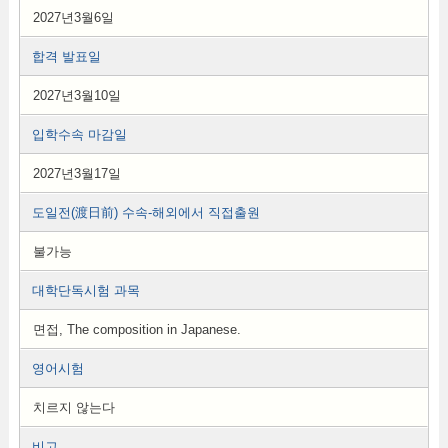
2027년3월6일
합격 발표일
2027년3월10일
입학수속 마감일
2027년3월17일
도일전(渡日前) 수속-해외에서 직접출원
불가능
대학단독시험 과목
면접, The composition in Japanese .
영어시험
치르지 않는다
비고