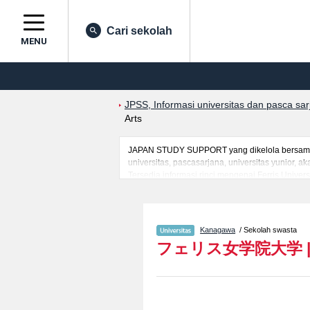
Cari sekolah
MENU
JPSS, Informasi universitas dan pasca sa
Arts
JAPAN STUDY SUPPORT yang dikelola bersama o
universitas, pascasarjana, universitas yunior,
Tersedia informasi rinci mengenai Ferris Univers
mancanegara seperti kuota untuk jumlah pendaf
jalan, dan lainnya. Silakan memanfaatkannya.
Kanagawa
/ Sekolah swasta
フェリス女学院大学