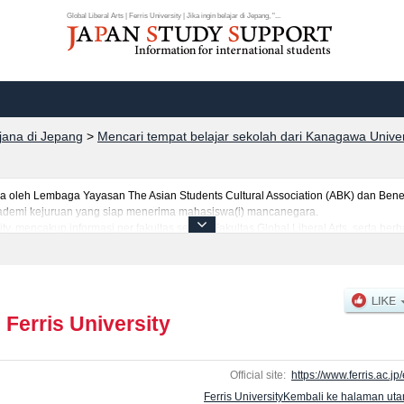
Global Liberal Arts | Ferris University | Jika ingin belajar di Jepang, "...
rjana di Jepang
>
Mencari tempat belajar sekolah dari Kanagawa Univer
leh Lembaga Yayasan The Asian Students Cultural Association (ABK) dan Benes
 akademi kejuruan yang siap menerima mahasiswa(i) mancanegara.
ity, mencakup informasi per fakultas seperti Fakultas Global Liberal Arts, serta b
tar dan jumlah kelulusan ujian masuk mahasiswa(i) mancanegara, informasi men
|
Ferris University
Official site:
https://www.ferris.ac.jp/
Ferris UniversityKembali ke halaman ut