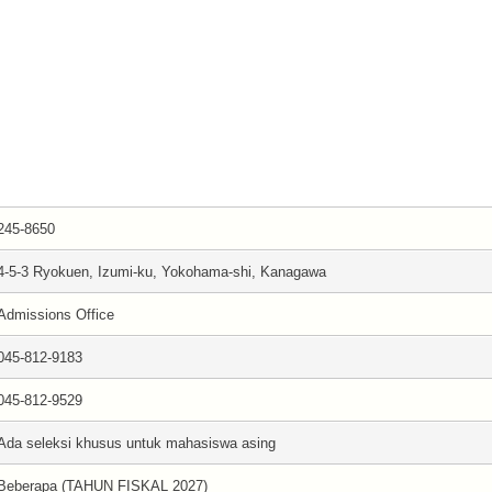
245-8650
4-5-3 Ryokuen, Izumi-ku, Yokohama-shi, Kanagawa
Admissions Office
045-812-9183
045-812-9529
Ada seleksi khusus untuk mahasiswa asing
Beberapa (TAHUN FISKAL 2027)