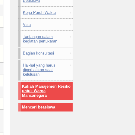
Beasiswa
Kerja Paruh Waktu
Visa
Tantangan dalam
kegiatan pertukaran
Bagian konsultasi
Hal-hal yang harus
diperhatikan saat
kelulusan
Kuliah Manajemen Resiko
untuk Warga
Mancanegara
Mencari beasiswa