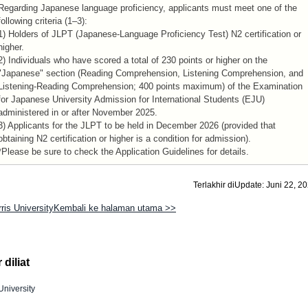
Regarding Japanese language proficiency, applicants must meet one of the
following criteria (1–3):
1) Holders of JLPT (Japanese-Language Proficiency Test) N2 certification or
higher.
2) Individuals who have scored a total of 230 points or higher on the
"Japanese" section (Reading Comprehension, Listening Comprehension, and
Listening-Reading Comprehension; 400 points maximum) of the Examination
for Japanese University Admission for International Students (EJU)
administered in or after November 2025.
3) Applicants for the JLPT to be held in December 2026 (provided that
obtaining N2 certification or higher is a condition for admission).
*Please be sure to check the Application Guidelines for details.
Terlakhir diUpdate: Juni 22, 2
rris UniversityKembali ke halaman utama >>
diliat
University