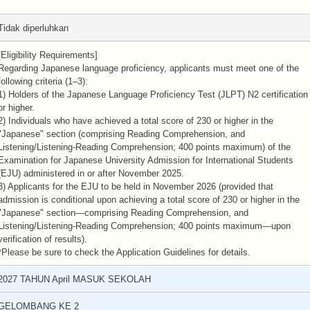
Tidak diperluhkan
[Eligibility Requirements]
Regarding Japanese language proficiency, applicants must meet one of the
following criteria (1–3):
1) Holders of the Japanese Language Proficiency Test (JLPT) N2 certification
or higher.
2) Individuals who have achieved a total score of 230 or higher in the
"Japanese" section (comprising Reading Comprehension, and
Listening/Listening-Reading Comprehension; 400 points maximum) of the
Examination for Japanese University Admission for International Students
(EJU) administered in or after November 2025.
3) Applicants for the EJU to be held in November 2026 (provided that
admission is conditional upon achieving a total score of 230 or higher in the
"Japanese" section—comprising Reading Comprehension, and
Listening/Listening-Reading Comprehension; 400 points maximum—upon
verification of results).
*Please be sure to check the Application Guidelines for details.
2027 TAHUN April MASUK SEKOLAH
GELOMBANG KE 2