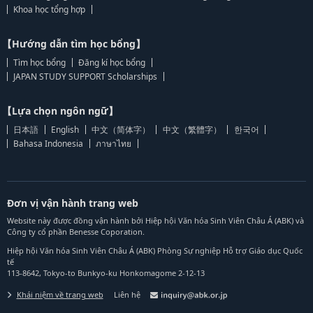
Khoa học tổng hợp
【Hướng dẫn tìm học bổng】
Tìm học bổng
Đăng kí học bổng
JAPAN STUDY SUPPORT Scholarships
【Lựa chọn ngôn ngữ】
日本語
English
中文（简体字）
中文（繁體字）
한국어
Bahasa Indonesia
ภาษาไทย
Đơn vị vận hành trang web
Website này được đồng vận hành bởi Hiệp hội Văn hóa Sinh Viên Châu Á (ABK) và
Công ty cổ phần Benesse Coporation.
Hiệp hội Văn hóa Sinh Viên Châu Á (ABK) Phòng Sự nghiệp Hỗ trợ Giáo dục Quốc
tế
113-8642, Tokyo-to Bunkyo-ku Honkomagome 2-12-13
Khái niệm về trang web
Liên hệ