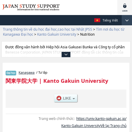
Tiếng Việt
Trang thông tin về du học đại học,cao học tại Nhật JPSS
>
Tìm nơi du học từ
Kanagawa Đại học
>
Kanto Gakuin University
>
Nutrition
Được đồng vận hành bởi Hiệp hội Asia Gakusei Bunka và Công ty cổ phần
Benesse Corporation, JAPAN STUDY SUPPORT đăng tải các thông tin của
khoảng 1.300 trường đại học, cao học, trường đại học ngắn hạn, trường
chuyên môn đang tiếp nhận du học sinh.
Tại đây có đăng các thông tin chi tiết về Kanto Gakuin University, và thông
Kanagawa
/ Tư lập
tin cần thiết dành cho du học sinh, như là về các Ngành Intercultural
StudieshoặcNgành EconomicshoặcNgành LawhoặcNgành Interhuman
関東学院大学
|
Kanto Gakuin University
Symbiotic StudieshoặcNgành Science and EngineeringhoặcNgành
Architecture and Environmental DesignhoặcNgành EducationhoặcNgành
NutritionhoặcNgành SociologyhoặcNgành Business
AdministrationhoặcNgành College of Informatics （tentative）, thông tin
về từng ngành học, thông tin liên quan đến thi tuyển như số lượng tuyển
sinh, số lượng trúng tuyển, cở sở trang thiết bị, hướng dẫn địa điểm v.v...
Trang web chính thức:
https://univ.kanto-gakuin.ac.jp/
Kanto Gakuin UniversityVề lại Trang chủ