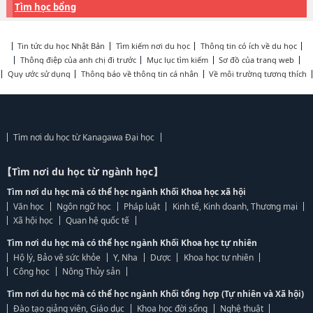
Tìm học bổng
Tin tức du học Nhật Bản
Tìm kiếm nơi du học
Thông tin có ích về du học
Thông điệp của anh chị đi trước
Mục lục tìm kiếm
Sơ đồ của trang web
Quy ước sử dụng
Thông báo về thông tin cá nhân
Về môi trường tương thích
Tìm nơi du học từ Kanagawa Đại học
【Tìm nơi du học từ ngành học】
Tìm nơi du học mà có thể học ngành Khối Khoa học xã hội
Văn học
Ngôn ngữ học
Pháp luật
Kinh tế, Kinh doanh, Thương mại
Xã hội học
Quan hệ quốc tế
Tìm nơi du học mà có thể học ngành Khối Khoa học tự nhiên
Hộ lý, Bảo vệ sức khỏe
Y, Nha
Dược
Khoa học tự nhiên
Công học
Nông Thủy sản
Tìm nơi du học mà có thể học ngành Khối tổng hợp (Tự nhiên và Xã hội)
Đào tạo giảng viên, Giáo dục
Khoa học đời sống
Nghệ thuật