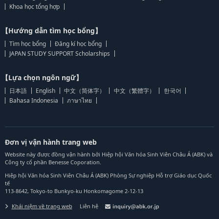
Khoa học tổng hợp
【Hướng dẫn tìm học bổng】
Tìm học bổng
Đăng kí học bổng
JAPAN STUDY SUPPORT Scholarships
【Lựa chọn ngôn ngữ】
日本語
English
中文（简体字）
中文（繁體字）
한국어
Bahasa Indonesia
ภาษาไทย
Đơn vị vận hành trang web
Website này được đồng vận hành bởi Hiệp hội Văn hóa Sinh Viên Châu Á (ABK) và
Công ty cổ phần Benesse Coporation.
Hiệp hội Văn hóa Sinh Viên Châu Á (ABK) Phòng Sự nghiệp Hỗ trợ Giáo dục Quốc
tế
113-8642, Tokyo-to Bunkyo-ku Honkomagome 2-12-13
Khái niệm về trang web
Liên hệ