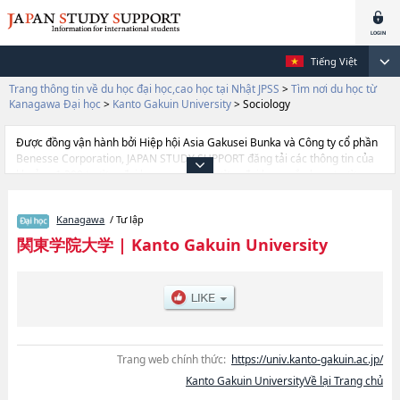
Tiếng Việt
Trang thông tin về du học đại học,cao học tại Nhật JPSS
>
Tìm nơi du học từ
Kanagawa Đại học
>
Kanto Gakuin University
>
Sociology
Được đồng vận hành bởi Hiệp hội Asia Gakusei Bunka và Công ty cổ phần
Benesse Corporation, JAPAN STUDY SUPPORT đăng tải các thông tin của
khoảng 1.300 trường đại học, cao học, trường đại học ngắn hạn, trường
chuyên môn đang tiếp nhận du học sinh.
Tại đây có đăng các thông tin chi tiết về Kanto Gakuin University, và thông
Kanagawa
/ Tư lập
tin cần thiết dành cho du học sinh, như là về các Ngành Intercultural
StudieshoặcNgành EconomicshoặcNgành LawhoặcNgành Interhuman
関東学院大学
|
Kanto Gakuin University
Symbiotic StudieshoặcNgành Science and EngineeringhoặcNgành
Architecture and Environmental DesignhoặcNgành EducationhoặcNgành
NutritionhoặcNgành SociologyhoặcNgành Business
AdministrationhoặcNgành College of Informatics （tentative）, thông tin
về từng ngành học, thông tin liên quan đến thi tuyển như số lượng tuyển
sinh, số lượng trúng tuyển, cở sở trang thiết bị, hướng dẫn địa điểm v.v...
Trang web chính thức:
https://univ.kanto-gakuin.ac.jp/
Kanto Gakuin UniversityVề lại Trang chủ