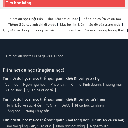
Tìm học bổng
Tin tức du học Nhật Bản
Tìm kiếm nơi du học
Thông tin có ích về du học
Thông điệp của anh chị đi trước
Mục lục tìm kiếm
Sơ đồ của trang web
Quy ước sử dụng
Thông báo về thông tin cá nhân
Về môi trường tương thích
Tìm nơi du học từ Kanagawa Đại học
【Tìm nơi du học từ ngành học】
Tìm nơi du học mà có thể học ngành Khối Khoa học xã hội
Văn học
Ngôn ngữ học
Pháp luật
Kinh tế, Kinh doanh, Thương mại
Xã hội học
Quan hệ quốc tế
Tìm nơi du học mà có thể học ngành Khối Khoa học tự nhiên
Hộ lý, Bảo vệ sức khỏe
Y, Nha
Dược
Khoa học tự nhiên
Công học
Nông Thủy sản
Tìm nơi du học mà có thể học ngành Khối tổng hợp (Tự nhiên và Xã hội)
Đào tạo giảng viên, Giáo dục
Khoa học đời sống
Nghệ thuật