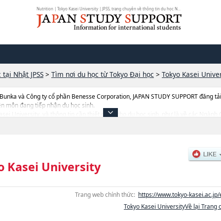
Nutrition | Tokyo Kasei University | JPSS, trang chuyên về thông tin du học N...
 tại Nhật JPSS
>
Tìm nơi du học từ Tokyo Đại học
>
Tokyo Kasei Univer
 Bunka và Công ty cổ phần Benesse Corporation, JAPAN STUDY SUPPORT đăng tải c
ên môn đang tiếp nhận du học sinh.
 Kasei University, và thông tin cần thiết dành cho du học sinh, như là về các Ng
h Child DevelopmenthoặcNgành NutritionhoặcNgành Child Education and Careh
ặcNgành Interfaculty of Culture and Informatics（scheduled to be established in
uyển sinh, số lượng trúng tuyển, cở sở trang thiết bị, hướng dẫn địa điểm v.v...
o Kasei University
Trang web chính thức:
https://www.tokyo-kasei.ac.jp/
Tokyo Kasei UniversityVề lại Trang 