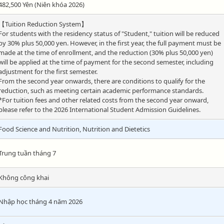
482,500 Yên (Niên khóa 2026)
【Tuition Reduction System】
For students with the residency status of "Student," tuition will be reduced
by 30% plus 50,000 yen. However, in the first year, the full payment must be
made at the time of enrollment, and the reduction (30% plus 50,000 yen)
will be applied at the time of payment for the second semester, including
adjustment for the first semester.
From the second year onwards, there are conditions to qualify for the
reduction, such as meeting certain academic performance standards.
*For tuition fees and other related costs from the second year onward,
please refer to the 2026 International Student Admission Guidelines.
Food Science and Nutrition, Nutrition and Dietetics
Trung tuần tháng 7
Không công khai
Nhập học tháng 4 năm 2026