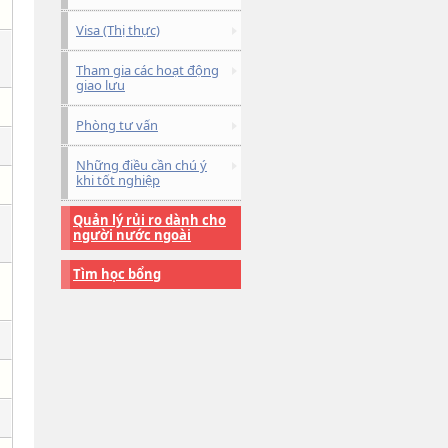
Visa (Thị thực)
Tham gia các hoạt động
giao lưu
Phòng tư vấn
Những điều cần chú ý
khi tốt nghiệp
Quản lý rủi ro dành cho
người nước ngoài
Tìm học bổng