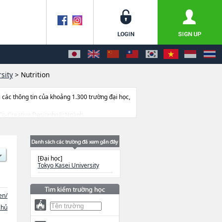
sity
>
Nutrition
ác thông tin của khoảng 1.300 trường đại học,
ành Co-Creative DesignhoặcNgành
oặcNgành Interfaculty of Social Design
 April 2026）, thông tin về từng ngành học,
[Đại học]
Tokyo Kasei University
en/
chủ