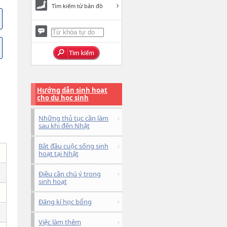
Tìm kiếm từ bản đồ
Hướng dẫn sinh hoạt
cho du học sinh
Những thủ tục cần làm
sau khi đến Nhật
Bắt đầu cuộc sống sinh
hoạt tại Nhật
Điều cần chú ý trong
sinh hoạt
Đăng kí học bổng
Việc làm thêm