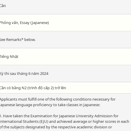
Cần
Phỏng vấn, Essay (Japanese)
See Remarks* below.
Tiếng Nhật
Kỳ thi sau tháng 6 năm 2024
Cần có bằng N2 (trình độ cấp 2) trở lên
Applicants must fulfill one of the following conditions necessary for
Japanese language proficiency to take classes in Japanese:
1. Have taken the Examination for Japanese University Admission for
International Students (EJU) and achieved average or higher scores in each
of the subjects designated by the respective academic division or