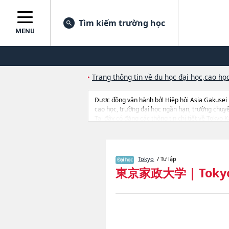
Tìm kiếm trường học
MENU
Trang thông tin về du học đại học,cao học
Được đồng vận hành bởi Hiệp hội Asia Gakusei
cao học, trường đại học ngắn hạn, trường chuy
Tại đây có đăng các thông tin chi tiết về Tokyo
HumanitieshoặcNgành Health ScienceshoặcNgàn
（scheduled to be established in April 2026）ho
thông tin liên quan đến thi tuyển như số lượng t
Tokyo
/ Tư lập
東京家政大学
|
Toky