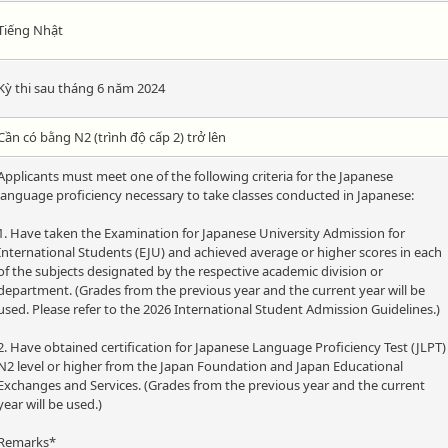
Tiếng Nhật
Kỳ thi sau tháng 6 năm 2024
Cần có bằng N2 (trình độ cấp 2) trở lên
Applicants must meet one of the following criteria for the Japanese
language proficiency necessary to take classes conducted in Japanese:
1. Have taken the Examination for Japanese University Admission for
International Students (EJU) and achieved average or higher scores in each
of the subjects designated by the respective academic division or
department. (Grades from the previous year and the current year will be
used. Please refer to the 2026 International Student Admission Guidelines.)
2. Have obtained certification for Japanese Language Proficiency Test (JLPT)
N2 level or higher from the Japan Foundation and Japan Educational
Exchanges and Services. (Grades from the previous year and the current
year will be used.)
Remarks*