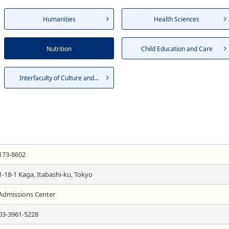
Humanities
Health Sciences
Nutrition
Child Education and Care
Interfaculty of Culture and...
173-8602
1-18-1 Kaga, Itabashi-ku, Tokyo
Admissions Center
03-3961-5228