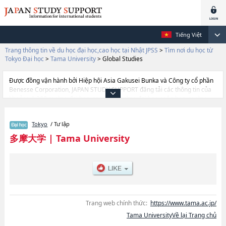
Tiếng Việt
Trang thông tin về du học đại học,cao học tại Nhật JPSS
>
Tìm nơi du học từ
Tokyo Đại học
>
Tama University
>
Global Studies
Được đồng vận hành bởi Hiệp hội Asia Gakusei Bunka và Công ty cổ phần
Benesse Corporation, JAPAN STUDY SUPPORT đăng tải các thông tin của
khoảng 1.300 trường đại học, cao học, trường đại học ngắn hạn, trường
chuyên môn đang tiếp nhận du học sinh.
Tại đây có đăng các thông tin chi tiết về Tama University, và thông tin cần
Tokyo
/ Tư lập
thiết dành cho du học sinh, như là về các Ngành Global StudieshoặcNgành
Management & Information Sciences, thông tin về từng ngành học, thông
多摩大学
|
Tama University
tin liên quan đến thi tuyển như số lượng tuyển sinh, số lượng trúng tuyển,
cở sở trang thiết bị, hướng dẫn địa điểm v.v...
Trang web chính thức:
https://www.tama.ac.jp/
Tama UniversityVề lại Trang chủ