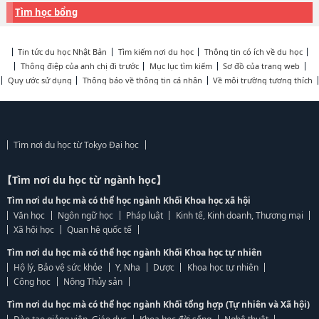
Tìm học bổng
Tin tức du học Nhật Bản
Tìm kiếm nơi du học
Thông tin có ích về du học
Thông điệp của anh chị đi trước
Mục lục tìm kiếm
Sơ đồ của trang web
Quy ước sử dụng
Thông báo về thông tin cá nhân
Về môi trường tương thích
Tìm nơi du học từ Tokyo Đại học
【Tìm nơi du học từ ngành học】
Tìm nơi du học mà có thể học ngành Khối Khoa học xã hội
Văn học
Ngôn ngữ học
Pháp luật
Kinh tế, Kinh doanh, Thương mại
Xã hội học
Quan hệ quốc tế
Tìm nơi du học mà có thể học ngành Khối Khoa học tự nhiên
Hộ lý, Bảo vệ sức khỏe
Y, Nha
Dược
Khoa học tự nhiên
Công học
Nông Thủy sản
Tìm nơi du học mà có thể học ngành Khối tổng hợp (Tự nhiên và Xã hội)