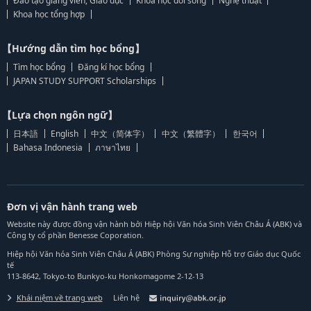
Đào tạo giảng viên, Giáo dục
Khoa học đời sống
Nghệ thuật
Khoa học tổng hợp
【Hướng dẫn tìm học bổng】
Tìm học bổng
Đăng kí học bổng
JAPAN STUDY SUPPORT Scholarships
【Lựa chọn ngôn ngữ】
日本語
English
中文（简体字）
中文（繁體字）
한국어
Bahasa Indonesia
ภาษาไทย
Đơn vị vận hành trang web
Website này được đồng vận hành bởi Hiệp hội Văn hóa Sinh Viên Châu Á (ABK) và
Công ty cổ phần Benesse Coporation.
Hiệp hội Văn hóa Sinh Viên Châu Á (ABK) Phòng Sự nghiệp Hỗ trợ Giáo dục Quốc
tế
113-8642, Tokyo-to Bunkyo-ku Honkomagome 2-12-13
Khái niệm về trang web
Liên hệ