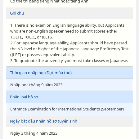
Có thể thi bằng tiếng Nhật hoặc tiếng Anh
Ghi chú
1. There is no exam on English language ability, but Applicants
who are non-English speaker need to submit scores either
TOEFL, TOEIC, or IELTS.
2. For Japanese language ability, Applicants should have passed
the N3 level or higher of the Japanese Language Proficiency Test
(JLPT) or possess equivalent ability.
3. To graduate the university, you must take classes in Japanese.
Thời gian nhập học(Đợt mùa thu)
Nhập học tháng 9 năm 2023
Phân loại hồ sơ
Entrance Examination for International Students (September)
Ngày bắt đầu nhận hồ sơ tuyển sinh
Ngày 3 tháng 4 năm 2023