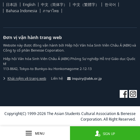
日本語
English
中文（简体字）
中文（繁體字）
한국어
Bahasa Indonesia
ภาษาไทย
Đơn vị vận hành trang web
Website này được đồng vận hành bởi Hiệp hội Văn hóa Sinh Viên Châu Á (ABK) và
Công ty cổ phần Benesse Coporation.
Hiệp hội Văn hóa Sinh Viên Châu Á (ABK) Phòng Sự nghiệp Hỗ trợ Giáo dục Quốc
tế
113-8642, Tokyo-to Bunkyo-ku Honkomagome 2-12-13
Khái niệm về trang web
Liên hệ
Copyright(C) 1999-2026 The Asian Students Cultural Association & Benesse
Corporation. All Right Reserved.
MENU
SIGN UP