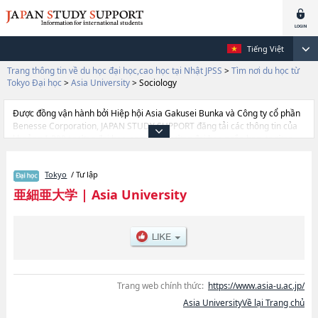
Tiếng Việt
Trang thông tin về du học đại học,cao học tại Nhật JPSS
>
Tìm nơi du học từ
Tokyo Đại học
>
Asia University
>
Sociology
Được đồng vận hành bởi Hiệp hội Asia Gakusei Bunka và Công ty cổ phần
Benesse Corporation, JAPAN STUDY SUPPORT đăng tải các thông tin của
khoảng 1.300 trường đại học, cao học, trường đại học ngắn hạn, trường
chuyên môn đang tiếp nhận du học sinh.
Tại đây có đăng các thông tin chi tiết về Asia University, và thông tin cần
Tokyo
/ Tư lập
thiết dành cho du học sinh, như là về các Ngành Business
AdministrationhoặcNgành EconomicshoặcNgành LawhoặcNgành
亜細亜大学
|
Asia University
International RelationshoặcNgành SociologyhoặcNgành Intensive
Japanese Course, thông tin về từng ngành học, thông tin liên quan đến thi
tuyển như số lượng tuyển sinh, số lượng trúng tuyển, cở sở trang thiết bị,
hướng dẫn địa điểm v.v...
Trang web chính thức:
https://www.asia-u.ac.jp/
Asia UniversityVề lại Trang chủ