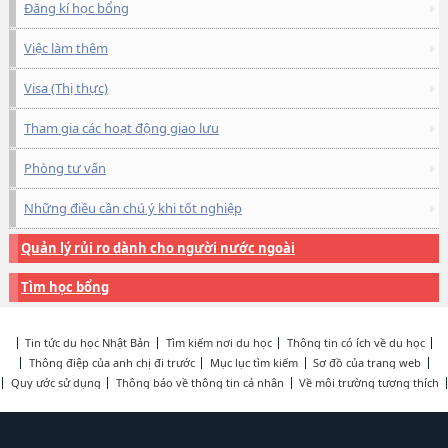
Đăng kí học bổng
Việc làm thêm
Visa (Thị thực)
Tham gia các hoạt động giao lưu
Phòng tư vấn
Những điều cần chú ý khi tốt nghiệp
Quản lý rủi ro dành cho người nước ngoài
Tìm học bổng
Tin tức du học Nhật Bản
Tìm kiếm nơi du học
Thông tin có ích về du học
Thông điệp của anh chị đi trước
Mục lục tìm kiếm
Sơ đồ của trang web
Quy ước sử dụng
Thông báo về thông tin cá nhân
Về môi trường tương thích