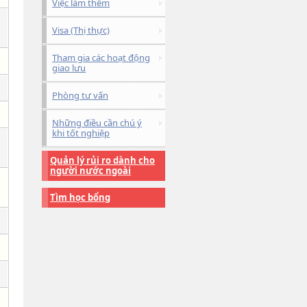
Việc làm thêm
Visa (Thị thực)
Tham gia các hoạt động
giao lưu
Phòng tư vấn
Những điều cần chú ý
khi tốt nghiệp
Quản lý rủi ro dành cho
người nước ngoài
Tìm học bổng