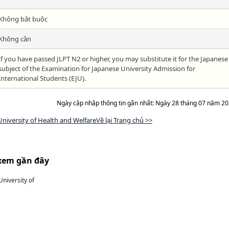
Không bắt buộc
Không cần
If you have passed JLPT N2 or higher, you may substitute it for the Japanese
subject of the Examination for Japanese University Admission for
International Students (EJU).
Ngày cập nhập thông tin gần nhất: Ngày 28 tháng 07 năm 2
University of Health and WelfareVề lại Trang chủ >>
xem gần đây
University of
e