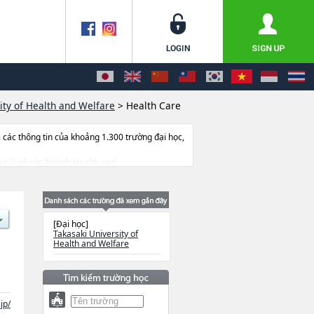
ity of Health and Welfare
>
Health Care
ác thông tin của khoảng 1.300 trường đại học,
 như là về các Ngành Health and
 thi tuyển như số lượng tuyển sinh, số lượng
[Đại học]
Takasaki University of
Health and Welfare
jp/