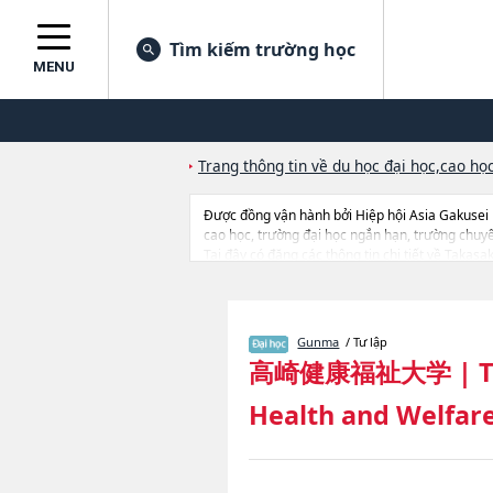
Tìm kiếm trường học
MENU
Trang thông tin về du học đại học,cao học
Được đồng vận hành bởi Hiệp hội Asia Gakusei
cao học, trường đại học ngắn hạn, trường chuy
Tại đây có đăng các thông tin chi tiết về Takasa
WelfarehoặcNgành Health CarehoặcNgành Pharma
trúng tuyển, cở sở trang thiết bị, hướng dẫn địa 
Gunma
/ Tư lập
高崎健康福祉大学
|
T
Health and Welfar