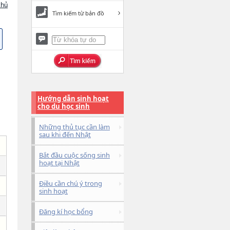
chủ
Tìm kiếm từ bản đồ
Hướng dẫn sinh hoạt
cho du học sinh
Những thủ tục cần làm
sau khi đến Nhật
Bắt đầu cuộc sống sinh
hoạt tại Nhật
Điều cần chú ý trong
sinh hoạt
Đăng kí học bổng