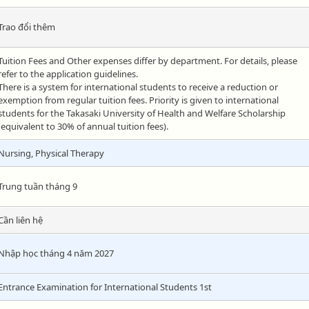
Trao đổi thêm
Tuition Fees and Other expenses differ by department. For details, please
refer to the application guidelines.
There is a system for international students to receive a reduction or
exemption from regular tuition fees. Priority is given to international
students for the Takasaki University of Health and Welfare Scholarship
(equivalent to 30% of annual tuition fees).
Nursing, Physical Therapy
Trung tuần tháng 9
Cần liên hệ
Nhập học tháng 4 năm 2027
Entrance Examination for International Students 1st