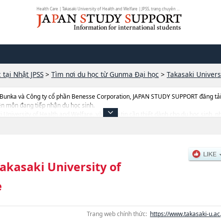
Health Care | Takasaki University of Health and Welfare | JPSS, trang chuyên ...
 tại Nhật JPSS
>
Tìm nơi du học từ Gunma Đại học
>
Takasaki Univers
 Bunka và Công ty cổ phần Benesse Corporation, JAPAN STUDY SUPPORT đăng tải c
ên môn đang tiếp nhận du học sinh.
ki University of Health and Welfare, và thông tin cần thiết dành cho du học sinh,
cyhoặcNgành Agriculture, thông tin về từng ngành học, thông tin liên quan đến
điểm v.v...
akasaki University of
e
Trang web chính thức:
https://www.takasaki-u.ac.