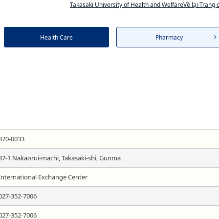
Takasaki University of Health and WelfareVề lại Trang 
Health Care
Pharmacy
370-0033
37-1 Nakaorui-machi, Takasaki-shi, Gunma
International Exchange Center
027-352-7006
027-352-7006