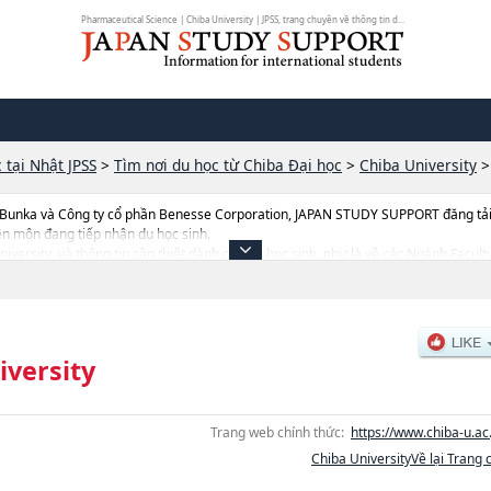
Pharmaceutical Science | Chiba University | JPSS, trang chuyên về thông tin d...
 tại Nhật JPSS
>
Tìm nơi du học từ Chiba Đại học
>
Chiba University
 Bunka và Công ty cổ phần Benesse Corporation, JAPAN STUDY SUPPORT đăng tải c
ên môn đang tiếp nhận du học sinh.
University, và thông tin cần thiết dành cho du học sinh, như là về các Ngành Facul
Ngành School of MedicinehoặcNgành Pharmaceutical SciencehoặcNgành Nursi
tin liên quan đến thi tuyển như số lượng tuyển sinh, số lượng trúng tuyển, cở sở tr
iversity
Trang web chính thức:
https://www.chiba-u.ac.
Chiba UniversityVề lại Trang 