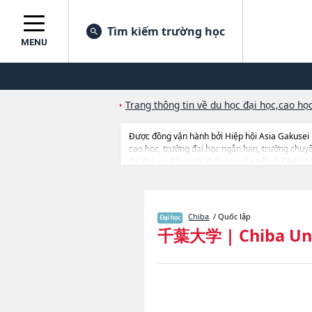
Tìm kiếm trường học
MENU
Trang thông tin về du học đại học,cao học
Được đồng vận hành bởi Hiệp hội Asia Gakusei
cao học, trường đại học ngắn hạn, trường chuy
Tại đây có đăng các thông tin chi tiết về Chiba 
EconomicshoặcNgành Faculty of Sciencehoặc
Informatics, thông tin về từng ngành học, thông 
Chiba
/ Quốc lập
千葉大学
|
Chiba Un