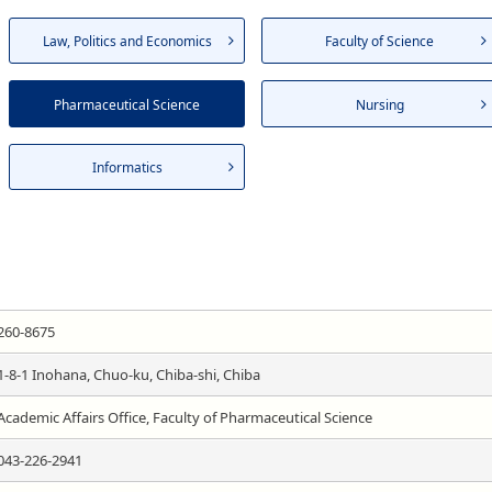
Law, Politics and Economics
Faculty of Science
Pharmaceutical Science
Nursing
Informatics
260-8675
1-8-1 Inohana, Chuo-ku, Chiba-shi, Chiba
Academic Affairs Office, Faculty of Pharmaceutical Science
043-226-2941