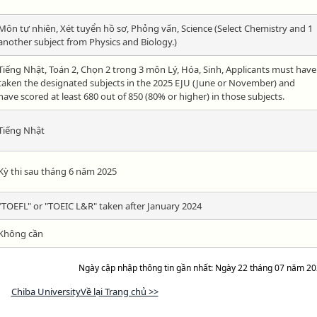
Môn tự nhiên, Xét tuyển hồ sơ, Phỏng vấn, Science (Select Chemistry and 1
another subject from Physics and Biology.)
Tiếng Nhật, Toán 2, Chọn 2 trong 3 môn Lý, Hóa, Sinh, Applicants must have
taken the designated subjects in the 2025 EJU (June or November) and
have scored at least 680 out of 850 (80% or higher) in those subjects.
Tiếng Nhật
Kỳ thi sau tháng 6 năm 2025
"TOEFL" or "TOEIC L&R" taken after January 2024
Không cần
Ngày cập nhập thông tin gần nhất: Ngày 22 tháng 07 năm 2
Chiba UniversityVề lại Trang chủ >>