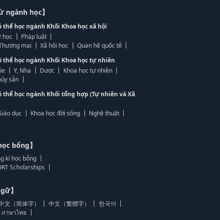
từ ngành học】
ó thể học ngành Khối Khoa học xã hội
 học
Pháp luật
, Thương mại
Xã hội học
Quan hệ quốc tế
ó thể học ngành Khối Khoa học tự nhiên
ỏe
Y, Nha
Dược
Khoa học tự nhiên
ủy sản
ó thể học ngành Khối tổng hợp (Tự nhiên và Xã
Giáo dục
Khoa học đời sống
Nghệ thuật
học bổng】
g kí học bổng
RT Scholarships
 ngữ】
中文（简体字）
中文（繁體字）
한국어
ภาษาไทย