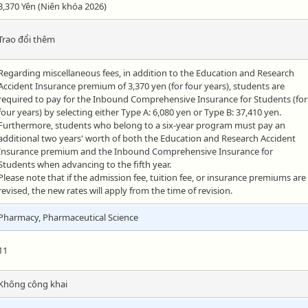
3,370 Yên (Niên khóa 2026)
Trao đổi thêm
Regarding miscellaneous fees, in addition to the Education and Research
Accident Insurance premium of 3,370 yen (for four years), students are
required to pay for the Inbound Comprehensive Insurance for Students (for
four years) by selecting either Type A: 6,080 yen or Type B: 37,410 yen.
Furthermore, students who belong to a six-year program must pay an
additional two years' worth of both the Education and Research Accident
Insurance premium and the Inbound Comprehensive Insurance for
Students when advancing to the fifth year.
Please note that if the admission fee, tuition fee, or insurance premiums are
revised, the new rates will apply from the time of revision.
Pharmacy, Pharmaceutical Science
11
Không công khai