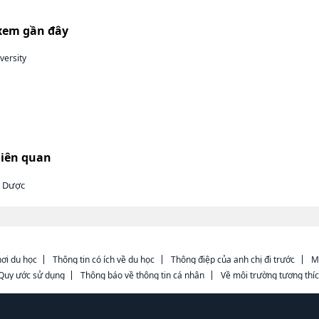
xem gần đây
versity
liên quan
h Dược
ơi du học
Thông tin có ích về du học
Thông điệp của anh chị đi trước
M
Quy ước sử dụng
Thông báo về thông tin cá nhân
Về môi trường tương thí