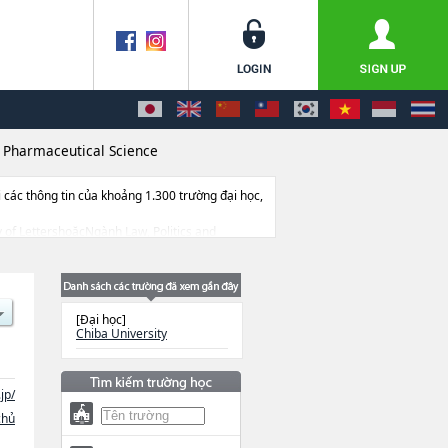
>
Pharmaceutical Science
ác thông tin của khoảng 1.300 trường đại học,
ty of LettershoặcNgành Law, Politics and
nghoặcNgành EngineeringhoặcNgành
ang thiết bị, hướng dẫn địa điểm v.v...
[Đại học]
Chiba University
jp/
chủ