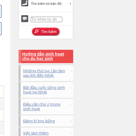
Tìm kiếm từ bản đồ
Hướng dẫn sinh hoạt
cho du học sinh
Những thủ tục cần làm
sau khi đến Nhật
Bắt đầu cuộc sống sinh
hoạt tại Nhật
Điều cần chú ý trong
sinh hoạt
Đăng kí học bổng
Việc làm thêm