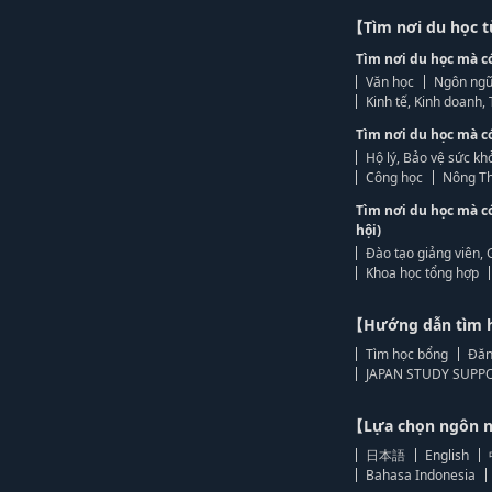
【Tìm nơi du học 
Tìm nơi du học mà c
Văn học
Ngôn ngữ
Kinh tế, Kinh doanh
Tìm nơi du học mà c
Hộ lý, Bảo vệ sức kh
Công học
Nông Th
Tìm nơi du học mà c
hội)
Đào tạo giảng viên, 
Khoa học tổng hợp
【Hướng dẫn tìm 
Tìm học bổng
Đăn
JAPAN STUDY SUPPO
【Lựa chọn ngôn
日本語
English
Bahasa Indonesia