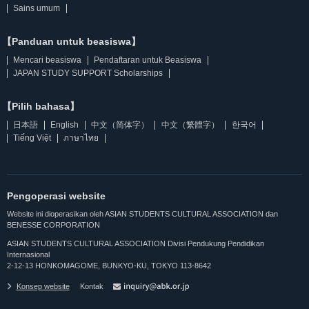
Sains umum
【Panduan untuk beasiswa】
Mencari beasiswa
Pendaftaran untuk Beasiswa
JAPAN STUDY SUPPORT Scholarships
【Pilih bahasa】
日本語
English
中文（简体字）
中文（繁體字）
한국어
Tiếng Việt
ภาษาไทย
Pengoperasi website
Website ini dioperasikan oleh ASIAN STUDENTS CULTURAL ASSOCIATION dan
BENESSE CORPORATION
ASIAN STUDENTS CULTURAL ASSOCIATION Divisi Pendukung Pendidikan
Internasional
2-12-13 HONKOMAGOME, BUNKYO-KU, TOKYO 113-8642
Konsep website
Kontak