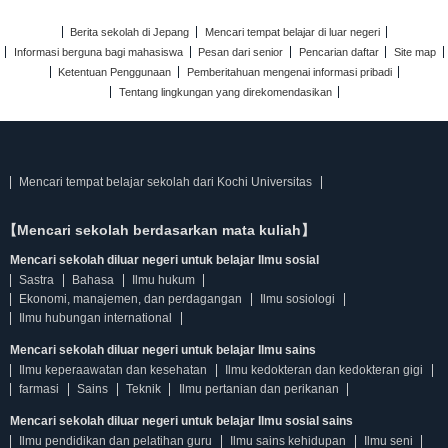
Berita sekolah di Jepang
Mencari tempat belajar di luar negeri
Informasi berguna bagi mahasiswa
Pesan dari senior
Pencarian daftar
Site map
Ketentuan Penggunaan
Pemberitahuan mengenai informasi pribadi
Tentang lingkungan yang direkomendasikan
Mencari tempat belajar sekolah dari Kochi Universitas
【Mencari sekolah berdasarkan mata kuliah】
Mencari sekolah diluar negeri untuk belajar Ilmu sosial
Sastra
Bahasa
Ilmu hukum
Ekonomi, manajemen, dan perdagangan
Ilmu sosiologi
Ilmu hubungan international
Mencari sekolah diluar negeri untuk belajar Ilmu sains
Ilmu keperaawatan dan kesehatan
Ilmu kedokteran dan kedokteran gigi
farmasi
Sains
Teknik
Ilmu pertanian dan perikanan
Mencari sekolah diluar negeri untuk belajar Ilmu sosial sains
Ilmu pendidikan dan pelatihan guru
Ilmu sains kehidupan
Ilmu seni