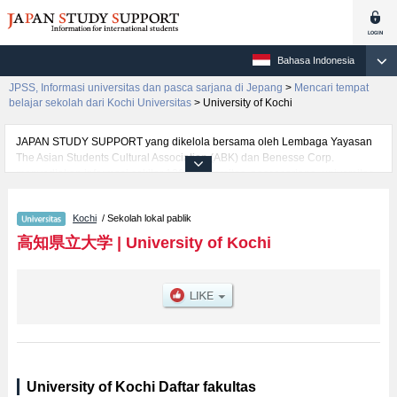
Bahasa Indonesia
JPSS, Informasi universitas dan pasca sarjana di Jepang
>
Mencari tempat
belajar sekolah dari Kochi Universitas
>
University of Kochi
JAPAN STUDY SUPPORT yang dikelola bersama oleh Lembaga Yayasan
The Asian Students Cultural Association (ABK) dan Benesse Corp.
menyediakan informasi sekitar 1300 universitas, pascasarjana, universitas
yunior, akademi kejuruan yang siap menerima mahasiswa(i) mancanegara.
Tersedia informasi rinci mengenai University of Kochi, mencakup informasi
Kochi
/ Sekolah lokal pablik
per fakultas seperti Fakultas Cultural StudiesatauFakultas Social
WelfareatauFakultas NursingatauFakultas Nutrition, serta berbagai
高知県立大学
|
University of Kochi
informasi yang berguna bagi mahasiswa(i) mancanegara seperti kuota
untuk jumlah pendaftar dan jumlah kelulusan ujian masuk mahasiswa(i)
mancanegara, informasi mengenai ujian masuk, prasarana kampus, akses
jalan, dan lainnya. Silakan memanfaatkannya.
University of Kochi Daftar fakultas