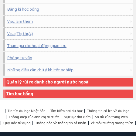
Đăng kí học bổng
Việc làm thêm
Visa (Thị thực)
Tham gia các hoạt động giao lưu
Phòng tư vấn
Những điều cần chú ý khi tốt nghiệp
Quản lý rủi ro dành cho người nước ngoài
Tìm học bổng
Tin tức du học Nhật Bản
Tìm kiếm nơi du học
Thông tin có ích về du học
Thông điệp của anh chị đi trước
Mục lục tìm kiếm
Sơ đồ của trang web
Quy ước sử dụng
Thông báo về thông tin cá nhân
Về môi trường tương thích