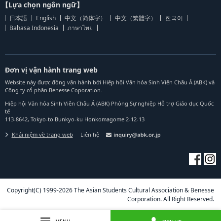
【Lựa chọn ngôn ngữ】
日本語
English
中文（简体字）
中文（繁體字）
한국어
Bahasa Indonesia
ภาษาไทย
Đơn vị vận hành trang web
Website này được đồng vận hành bởi Hiệp hội Văn hóa Sinh Viên Châu Á (ABK) và
Công ty cổ phần Benesse Coporation.
Hiệp hội Văn hóa Sinh Viên Châu Á (ABK) Phòng Sự nghiệp Hỗ trợ Giáo dục Quốc
tế
113-8642, Tokyo-to Bunkyo-ku Honkomagome 2-12-13
Khái niệm về trang web
Liên hệ
Copyright(C) 1999-2026 The Asian Students Cultural Association & Benesse
Corporation. All Right Reserved.