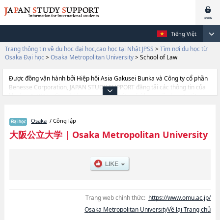
Tiếng Việt
Trang thông tin về du học đại học,cao học tại Nhật JPSS
>
Tìm nơi du học từ
Osaka Đại học
>
Osaka Metropolitan University
>
School of Law
Được đồng vận hành bởi Hiệp hội Asia Gakusei Bunka và Công ty cổ phần
Benesse Corporation, JAPAN STUDY SUPPORT đăng tải các thông tin của
khoảng 1.300 trường đại học, cao học, trường đại học ngắn hạn, trường
chuyên môn đang tiếp nhận du học sinh.
Tại đây có đăng các thông tin chi tiết về Osaka Metropolitan University, và
Osaka
/ Công lập
thông tin cần thiết dành cho du học sinh, như là về các Ngành College of
Sustainable System ScienceshoặcNgành School of Literature and Human
大阪公立大学
|
Osaka Metropolitan University
ScienceshoặcNgành School of LawhoặcNgành School of
EconomicshoặcNgành School of BusinesshoặcNgành School of
SciencehoặcNgành School of EngineeringhoặcNgành School of
AgriculturehoặcNgành School of Veterinary SciencehoặcNgành School of
MedicinehoặcNgành School of NursinghoặcNgành School of Human Life
and Ecology, thông tin về từng ngành học, thông tin liên quan đến thi tuyển
như số lượng tuyển sinh, số lượng trúng tuyển, cở sở trang thiết bị, hướng
Trang web chính thức:
https://www.omu.ac.jp/
dẫn địa điểm v.v...
Osaka Metropolitan UniversityVề lại Trang chủ