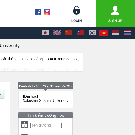
University
ác thông tin của khoảng 1.300 trường đại học,
 các Ngành Bisiness ManagementhoặcNgành Human
, cở sở trang thiết bị, hướng dẫn địa điểm v.v...
[Đại học]
Sakushin Gakuin University