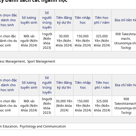
ty Danh sách các ngành học
Số
n chọn đặc
Số lượng
người
Tiền đăng
Tiền nhập
Tiền học
t dành cho
Địa chỉ liên h
tuyển sinh
trúng
ký dự thi
học
phí / năm
 học sinh
tuyển
1người
908 Takeshita
n chọn đặc
Một vài
30,000
150,000
325,000
(Niên
machi,
 dành cho du
người (Niên
Yên (Niên
Yên (Niên
Yên (Niên
khóa
Utsunomiya-shi
học sinh
khóa 2024)
khóa 2024)
khóa 2024)
khóa 2024)
2023)
Tochigi
ness Management
Sport Management
Số
n chọn đặc
Số lượng
người
Tiền đăng
Tiền nhập
Tiền học
t dành cho
Địa chỉ liên h
tuyển sinh
trúng
ký dự thi
học
phí / năm
 học sinh
tuyển
0người
908
n chọn đặc
Một vài
30,000 Yên
150,000
325,000
(Niên
Takeshitamach
 dành cho du
người (Niên
(Niên khóa
Yên (Niên
Yên (Niên
khóa
Utsunomiya-sh
học sinh
khóa 2024)
2024)
khóa 2024)
khóa 2024)
2023)
Tochigi
n Education
Psychology and Communication