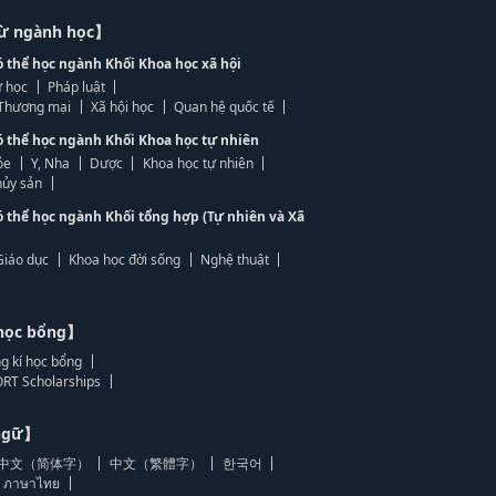
từ ngành học】
ó thể học ngành Khối Khoa học xã hội
 học
Pháp luật
, Thương mại
Xã hội học
Quan hệ quốc tế
ó thể học ngành Khối Khoa học tự nhiên
ỏe
Y, Nha
Dược
Khoa học tự nhiên
ủy sản
ó thể học ngành Khối tổng hợp (Tự nhiên và Xã
Giáo dục
Khoa học đời sống
Nghệ thuật
học bổng】
g kí học bổng
RT Scholarships
 ngữ】
中文（简体字）
中文（繁體字）
한국어
ภาษาไทย