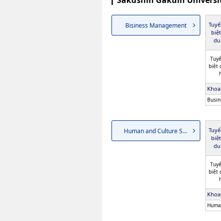
Sakushin Gakuin Universi
Tuyể
Bisiness Management
biệ
du
Tuyể
biệt
Khoa
Busi
Tuyể
Human and Culture Sciences
biệ
du
Tuyể
biệt
Khoa
Huma