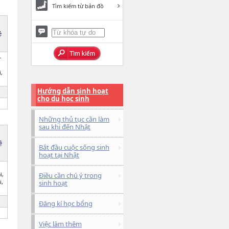
Tìm kiếm từ bản đồ
ệ
-
,
Hướng dẫn sinh hoạt
cho du học sinh
Những thủ tục cần làm
sau khi đến Nhật
ệ
Bắt đầu cuộc sống sinh
hoạt tại Nhật
i,
Điều cần chú ý trong
i,
sinh hoạt
Đăng kí học bổng
Việc làm thêm