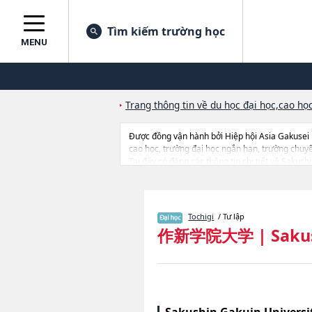
Tìm kiếm trường học
MENU
Trang thông tin về du học đại học,cao học
Được đồng vận hành bởi Hiệp hội Asia Gakusei
cao học, trường đại học ngắn hạn, trường chuy
Tại đây có đăng các thông tin chi tiết về Saku
and Culture Sciences, thông tin về từng ngành họ
Tochigi
/ Tư lập
作新学院大学
|
Saku