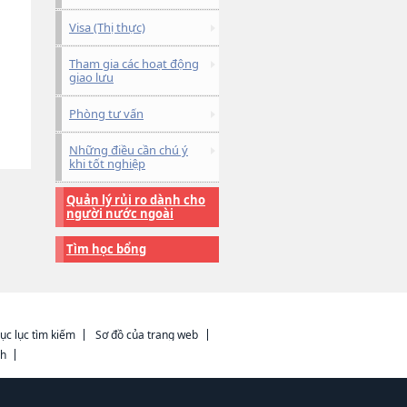
Visa (Thị thực)
Tham gia các hoạt động
giao lưu
Phòng tư vấn
Những điều cần chú ý
khi tốt nghiệp
Quản lý rủi ro dành cho
người nước ngoài
Tìm học bổng
ục lục tìm kiếm
Sơ đồ của trang web
ch