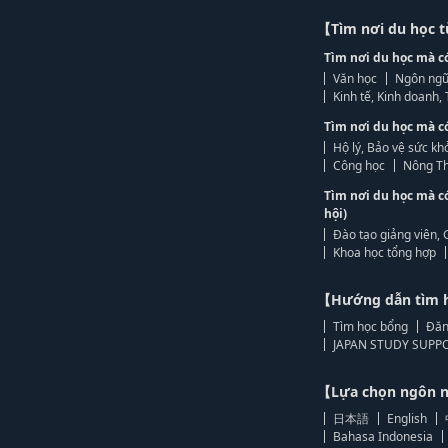
【Tìm nơi du học 
Tìm nơi du học mà c
Văn học
Ngôn ngữ
Kinh tế, Kinh doanh
Tìm nơi du học mà c
Hộ lý, Bảo vệ sức kh
Công học
Nông Th
Tìm nơi du học mà c
hội)
Đào tạo giảng viên, 
Khoa học tổng hợp
【Hướng dẫn tìm 
Tìm học bổng
Đăn
JAPAN STUDY SUPPO
【Lựa chọn ngôn
日本語
English
Bahasa Indonesia