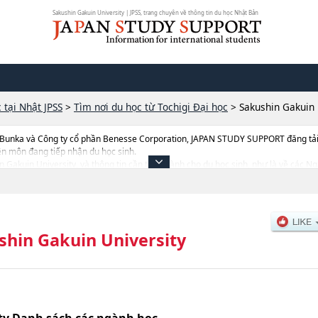
Sakushin Gakuin University | JPSS, trang chuyên về thông tin du học Nhật Bản
 tại Nhật JPSS
>
Tìm nơi du học từ Tochigi Đại học
>
Sakushin Gakuin 
 Bunka và Công ty cổ phần Benesse Corporation, JAPAN STUDY SUPPORT đăng tải c
ên môn đang tiếp nhận du học sinh.
shin Gakuin University, và thông tin cần thiết dành cho du học sinh, như là về
c, thông tin liên quan đến thi tuyển như số lượng tuyển sinh, số lượng trúng tuyển
shin Gakuin University