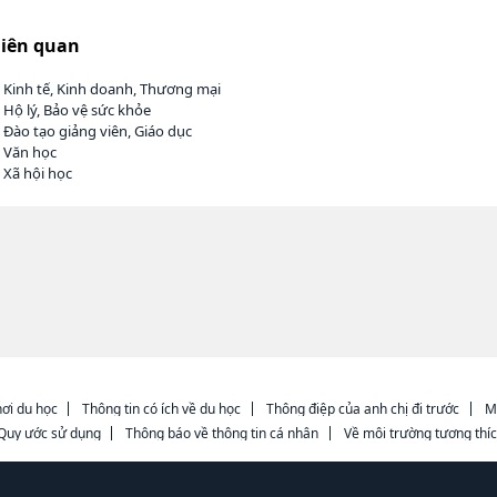
liên quan
 Kinh tế, Kinh doanh, Thương mại
 Hộ lý, Bảo vệ sức khỏe
 Đào tạo giảng viên, Giáo dục
h Văn học
 Xã hội học
ơi du học
Thông tin có ích về du học
Thông điệp của anh chị đi trước
M
Quy ước sử dụng
Thông báo về thông tin cá nhân
Về môi trường tương thí