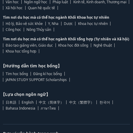
Văn học
Ngôn ngữ học
Pháp luật
Kinh tế, Kinh doanh, Thương mại
Xã hội học
Quan hệ quốc tế
Tìm nơi du học mà có thể học ngành Khối Khoa học tự nhiên
Hộ lý, Bảo vệ sức khỏe
Y, Nha
Dược
Khoa học tự nhiên
Công học
Nông Thủy sản
Tìm nơi du học mà có thể học ngành Khối tổng hợp (Tự nhiên và Xã hội)
Đào tạo giảng viên, Giáo dục
Khoa học đời sống
Nghệ thuật
Khoa học tổng hợp
【Hướng dẫn tìm học bổng】
Tìm học bổng
Đăng kí học bổng
JAPAN STUDY SUPPORT Scholarships
【Lựa chọn ngôn ngữ】
日本語
English
中文（简体字）
中文（繁體字）
한국어
Bahasa Indonesia
ภาษาไทย