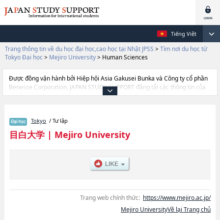
Tiếng Việt
Trang thông tin về du học đại học,cao học tại Nhật JPSS
>
Tìm nơi du học từ
Tokyo Đại học
>
Mejiro University
>
Human Sciences
Được đồng vận hành bởi Hiệp hội Asia Gakusei Bunka và Công ty cổ phần
Benesse Corporation, JAPAN STUDY SUPPORT đăng tải các thông tin của
khoảng 1.300 trường đại học, cao học, trường đại học ngắn hạn, trường
chuyên môn đang tiếp nhận du học sinh.
Tại đây có đăng các thông tin chi tiết về Mejiro University, và thông tin cần
Tokyo
/ Tư lập
thiết dành cho du học sinh, như là về các Ngành Human
ScienceshoặcNgành Business AdministrationhoặcNgành Foreign
目白大学
|
Mejiro University
Language StudieshoặcNgành Contemporary SocietyhoặcNgành Media
StudieshoặcNgành Psychology, thông tin về từng ngành học, thông tin liên
quan đến thi tuyển như số lượng tuyển sinh, số lượng trúng tuyển, cở sở
trang thiết bị, hướng dẫn địa điểm v.v...
Trang web chính thức:
https://www.mejiro.ac.jp/
Mejiro UniversityVề lại Trang chủ