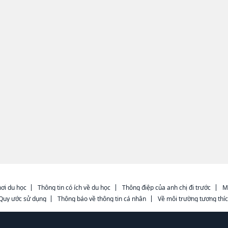
ơi du học
Thông tin có ích về du học
Thông điệp của anh chị đi trước
M
Quy ước sử dụng
Thông báo về thông tin cá nhân
Về môi trường tương thí