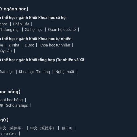
từ ngành học】
ó thể học ngành Khối Khoa học xã hội
 học
Pháp luật
, Thương mại
Xã hội học
Quan hệ quốc tế
ó thể học ngành Khối Khoa học tự nhiên
ỏe
Y, Nha
Dược
Khoa học tự nhiên
ủy sản
ó thể học ngành Khối tổng hợp (Tự nhiên và Xã
Giáo dục
Khoa học đời sống
Nghệ thuật
học bổng】
g kí học bổng
RT Scholarships
 ngữ】
中文（简体字）
中文（繁體字）
한국어
ภาษาไทย