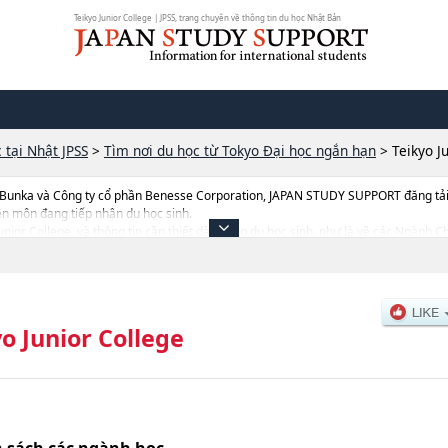
Teikyo Junior College | JPSS, trang chuyên về thông tin du học Nhật Bản
 tại Nhật JPSS
>
Tìm nơi du học từ Tokyo Đại học ngắn hạn
>
Teikyo J
 Bunka và Công ty cổ phần Benesse Corporation, JAPAN STUDY SUPPORT đăng tải c
ên môn đang tiếp nhận du học sinh.
yo Junior College, và thông tin cần thiết dành cho du học sinh, như là về các Ng
hi tuyển như số lượng tuyển sinh, số lượng trúng tuyển, cở sở trang thiết bị, hướng
o Junior College