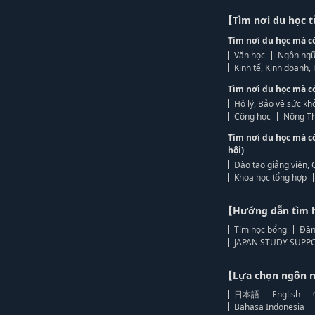
【Tìm nơi du học 
Tìm nơi du học mà c
Văn học
Ngôn ngữ
Kinh tế, Kinh doanh
Tìm nơi du học mà c
Hộ lý, Bảo vệ sức kh
Công học
Nông Th
Tìm nơi du học mà c
hội)
Đào tạo giảng viên, 
Khoa học tổng hợp
【Hướng dẫn tìm 
Tìm học bổng
Đăn
JAPAN STUDY SUPPO
【Lựa chọn ngôn
日本語
English
Bahasa Indonesia