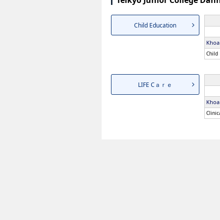
Teikyo Junior College Dan
Child Education
Khoa
Child
LIFE Cａｒｅ
Khoa
Clini