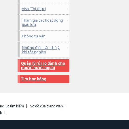
Visa (Thị thực)
Tham gia các hoạt động
giao lưu
Phòng tư vấn
Những điều cần chú ý
khi tốt nghiệp
Quản lý rủi ro dành cho
người nước ngoài
Tìm học bổng
ục lục tìm kiếm
Sơ đồ của trang web
ch