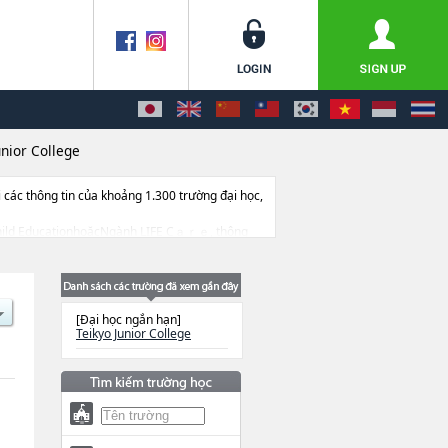
unior College
ác thông tin của khoảng 1.300 trường đại học,
ành Child EducationhoặcNgành LIFE Cａｒｅ, thông
 dẫn địa điểm v.v...
[Đại học ngắn hạn]
Teikyo Junior College