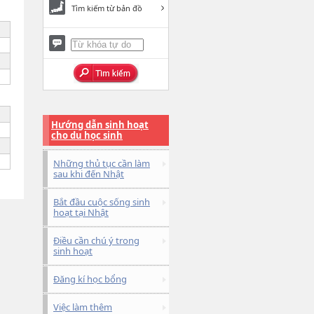
Tìm kiếm từ bản đồ
Hướng dẫn sinh hoạt
cho du học sinh
Những thủ tục cần làm
sau khi đến Nhật
Bắt đầu cuộc sống sinh
hoạt tại Nhật
Điều cần chú ý trong
sinh hoạt
Đăng kí học bổng
Việc làm thêm