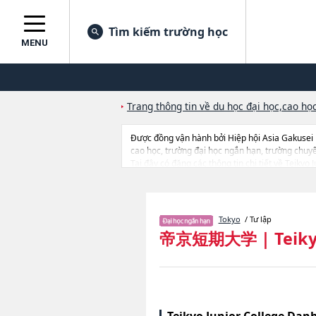
Tìm kiếm trường học
MENU
Trang thông tin về du học đại học,cao học
Được đồng vận hành bởi Hiệp hội Asia Gakusei
cao học, trường đại học ngắn hạn, trường chuy
Tại đây có đăng các thông tin chi tiết về Teik
tin về từng ngành học, thông tin liên quan đến t
Tokyo
/ Tư lập
帝京短期大学
|
Teiky