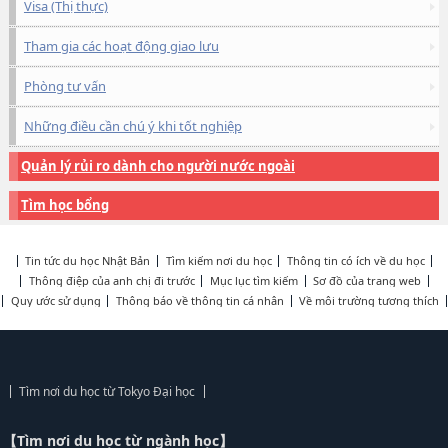
Visa (Thị thực)
Tham gia các hoạt động giao lưu
Phòng tư vấn
Những điều cần chú ý khi tốt nghiệp
Quản lý rủi ro dành cho người nước ngoài
Tìm học bổng
Tin tức du học Nhật Bản
Tìm kiếm nơi du học
Thông tin có ích về du học
Thông điệp của anh chị đi trước
Mục lục tìm kiếm
Sơ đồ của trang web
Quy ước sử dụng
Thông báo về thông tin cá nhân
Về môi trường tương thích
Tìm nơi du học từ Tokyo Đại học
【Tìm nơi du học từ ngành học】