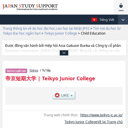
Tiếng Việt
Trang thông tin về du học đại học,cao học tại Nhật JPSS
>
Tìm nơi du học từ
Tokyo Đại học ngắn hạn
>
Teikyo Junior College
>
Child Education
Được đồng vận hành bởi Hiệp hội Asia Gakusei Bunka và Công ty cổ phần
Benesse Corporation, JAPAN STUDY SUPPORT đăng tải các thông tin của
khoảng 1.300 trường đại học, cao học, trường đại học ngắn hạn, trường
chuyên môn đang tiếp nhận du học sinh.
Tại đây có đăng các thông tin chi tiết về Teikyo Junior College, và thông tin
Tokyo
/ Tư lập
cần thiết dành cho du học sinh, như là về các Ngành Child
EducationhoặcNgành LIFE Cａｒｅ, thông tin về từng ngành học, thông tin
帝京短期大学
|
Teikyo Junior College
liên quan đến thi tuyển như số lượng tuyển sinh, số lượng trúng tuyển, cở
sở trang thiết bị, hướng dẫn địa điểm v.v...
Trang web chính thức:
https://www.teikyo-jc.ac.jp/
Teikyo Junior CollegeVề lại Trang chủ