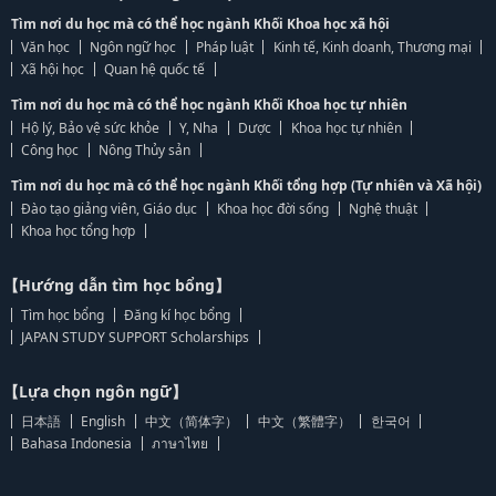
Tìm nơi du học mà có thể học ngành Khối Khoa học xã hội
Văn học
Ngôn ngữ học
Pháp luật
Kinh tế, Kinh doanh, Thương mại
Xã hội học
Quan hệ quốc tế
Tìm nơi du học mà có thể học ngành Khối Khoa học tự nhiên
Hộ lý, Bảo vệ sức khỏe
Y, Nha
Dược
Khoa học tự nhiên
Công học
Nông Thủy sản
Tìm nơi du học mà có thể học ngành Khối tổng hợp (Tự nhiên và Xã hội)
Đào tạo giảng viên, Giáo dục
Khoa học đời sống
Nghệ thuật
Khoa học tổng hợp
【Hướng dẫn tìm học bổng】
Tìm học bổng
Đăng kí học bổng
JAPAN STUDY SUPPORT Scholarships
【Lựa chọn ngôn ngữ】
日本語
English
中文（简体字）
中文（繁體字）
한국어
Bahasa Indonesia
ภาษาไทย