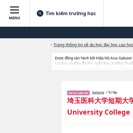
Tìm kiếm trường học
MENU
Trang thông tin về du học đại học,cao học
Được đồng vận hành bởi Hiệp hội Asia Gakusei
cao học, trường đại học ngắn hạn, trường chuy
Tại đây có đăng các thông tin chi tiết về Saitam
liên quan đến thi tuyển như số lượng tuyển sinh,
Saitama
/ Tư lập
埼玉医科大学短期大
University College