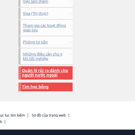
Việc làm thêm
Visa (Thị thực)
Tham gia các hoạt động
giao lưu
Phòng tư vấn
Những điều cần chú ý
khi tốt nghiệp
Quản lý rủi ro dành cho
người nước ngoài
Tìm học bổng
ục lục tìm kiếm
Sơ đồ của trang web
ch