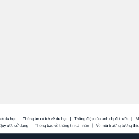
ơi du học
Thông tin có ích về du học
Thông điệp của anh chị đi trước
M
Quy ước sử dụng
Thông báo về thông tin cá nhân
Về môi trường tương thí