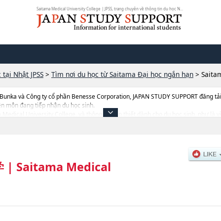
Saitama Medical University College | JPSS, trang chuyên về thông tin du học N...
 tại Nhật JPSS
>
Tìm nơi du học từ Saitama Đại học ngắn hạn
>
Saita
 Bunka và Công ty cổ phần Benesse Corporation, JAPAN STUDY SUPPORT đăng tải c
ên môn đang tiếp nhận du học sinh.
a Medical University College, và thông tin cần thiết dành cho du học sinh, như là v
 số lượng trúng tuyển, cở sở trang thiết bị, hướng dẫn địa điểm v.v...
学
|
Saitama Medical