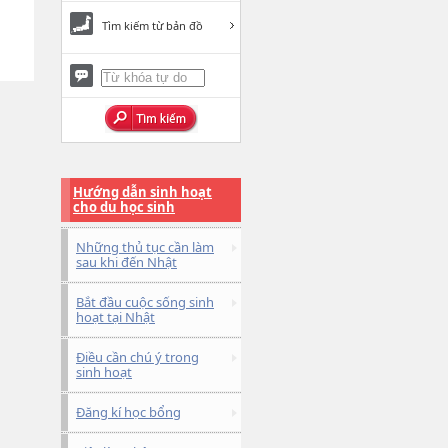
Tìm kiếm từ bản đồ
Hướng dẫn sinh hoạt
cho du học sinh
Những thủ tục cần làm
sau khi đến Nhật
Bắt đầu cuộc sống sinh
hoạt tại Nhật
Điều cần chú ý trong
sinh hoạt
Đăng kí học bổng