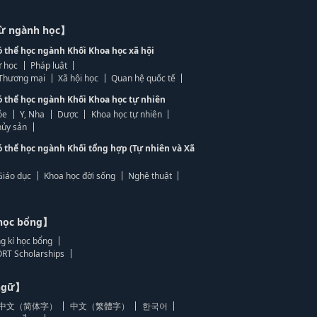
từ ngành học】
ó thể học ngành Khối Khoa học xã hội
 học
Pháp luật
, Thương mại
Xã hội học
Quan hệ quốc tế
ó thể học ngành Khối Khoa học tự nhiên
ỏe
Y, Nha
Dược
Khoa học tự nhiên
ủy sản
ó thể học ngành Khối tổng hợp (Tự nhiên và Xã
Giáo dục
Khoa học đời sống
Nghệ thuật
học bổng】
g kí học bổng
RT Scholarships
 ngữ】
中文（简体字）
中文（繁體字）
한국어