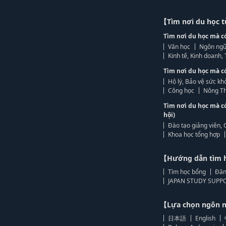
【Tìm nơi du học 
Tìm nơi du học mà c
Văn học
Ngôn ngữ
Kinh tế, Kinh doanh
Tìm nơi du học mà c
Hộ lý, Bảo vệ sức kh
Công học
Nông Th
Tìm nơi du học mà c
hội)
Đào tạo giảng viên, 
Khoa học tổng hợp
【Hướng dẫn tìm 
Tìm học bổng
Đăn
JAPAN STUDY SUPPO
【Lựa chọn ngôn
日本語
English