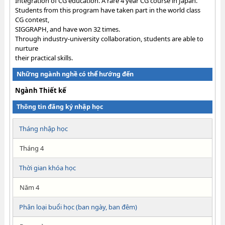
Integration of CG education. A rare 4 year CG course in Japan.
Students from this program have taken part in the world class
CG contest,
SIGGRAPH, and have won 32 times.
Through industry-university collaboration, students are able to
nurture
their practical skills.
Những ngành nghề có thể hướng đến
Ngành Thiết kế
Thông tin đăng ký nhập học
Tháng nhập học
Tháng 4
Thời gian khóa học
Năm 4
Phân loại buổi học (ban ngày, ban đêm)