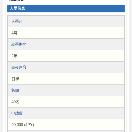
入學信息
入學月
4月
就學期間
2年
晝夜區分
日學
名額
40名
申請費
20,000 (JPY)