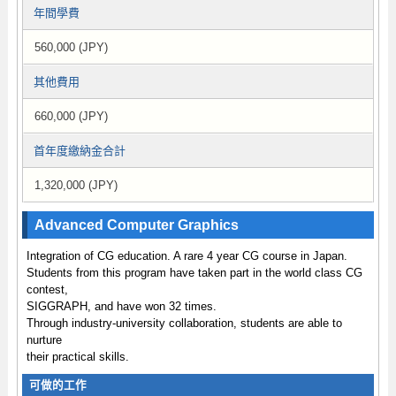
年間學費
560,000 (JPY)
其他費用
660,000 (JPY)
首年度繳納金合計
1,320,000 (JPY)
Advanced Computer Graphics
Integration of CG education. A rare 4 year CG course in Japan.
Students from this program have taken part in the world class CG
contest,
SIGGRAPH, and have won 32 times.
Through industry-university collaboration, students are able to
nurture
their practical skills.
可做的工作