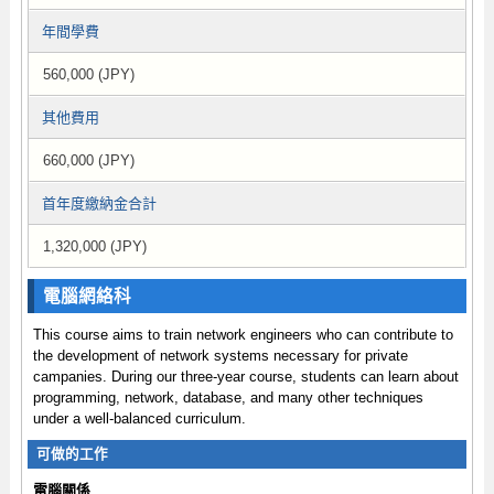
年間學費
560,000 (JPY)
其他費用
660,000 (JPY)
首年度繳納金合計
1,320,000 (JPY)
電腦網絡科
This course aims to train network engineers who can contribute to
the development of network systems necessary for private
campanies. During our three-year course, students can learn about
programming, network, database, and many other techniques
under a well-balanced curriculum.
可做的工作
電腦關係