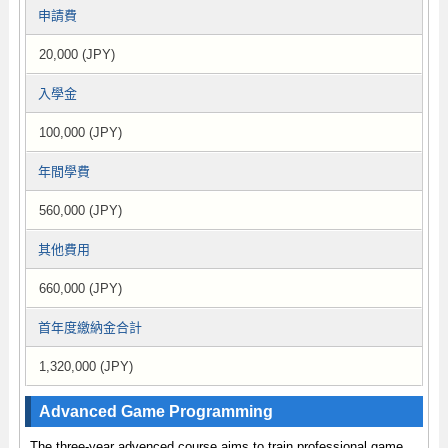
申請費
20,000 (JPY)
入學金
100,000 (JPY)
年間學費
560,000 (JPY)
其他費用
660,000 (JPY)
首年度繳納金合計
1,320,000 (JPY)
Advanced Game Programming
The three-year advenced course aims to train professional game