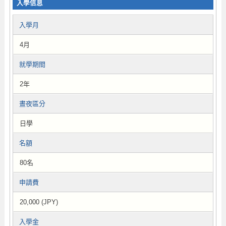
入學信息
入學月
4月
就學期間
2年
晝夜區分
日學
名額
80名
申請費
20,000 (JPY)
入學金