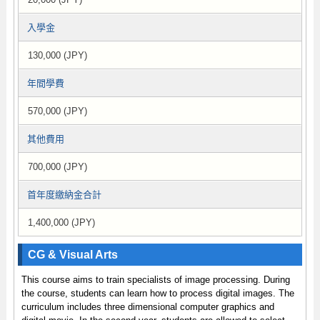
入學金
130,000 (JPY)
年間學費
570,000 (JPY)
其他費用
700,000 (JPY)
首年度繳納金合計
1,400,000 (JPY)
CG & Visual Arts
This course aims to train specialists of image processing. During
the course, students can learn how to process digital images. The
curriculum includes three dimensional computer graphics and