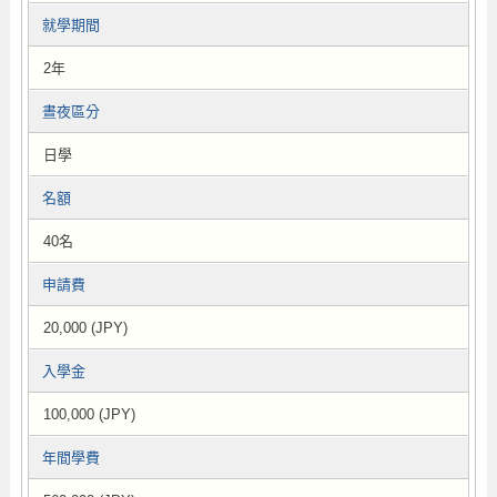
就學期間
2年
晝夜區分
日學
名額
40名
申請費
20,000 (JPY)
入學金
100,000 (JPY)
年間學費