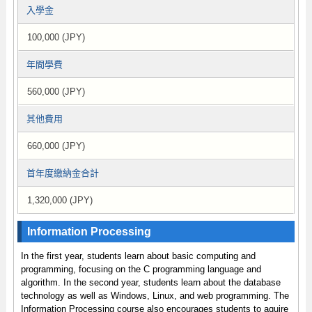
入學金
100,000 (JPY)
年間學費
560,000 (JPY)
其他費用
660,000 (JPY)
首年度繳納金合計
1,320,000 (JPY)
Information Processing
In the first year, students learn about basic computing and
programming, focusing on the C programming language and
algorithm. In the second year, students learn about the database
technology as well as Windows, Linux, and web programming. The
Information Processing course also encourages students to aquire