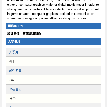
digital movie. In the second year, students are allowed to select
either of computer graphics major or digital movie major in order to
strengthen their expertise. Many students have found employment
in game creators, computer graphics production campanies, or
screen technology campanies afther finishing this course.
可做的工作
設計關係
/
宣傳媒體關係
入學信息
入學月
4月
就學期間
2年
晝夜區分
日學