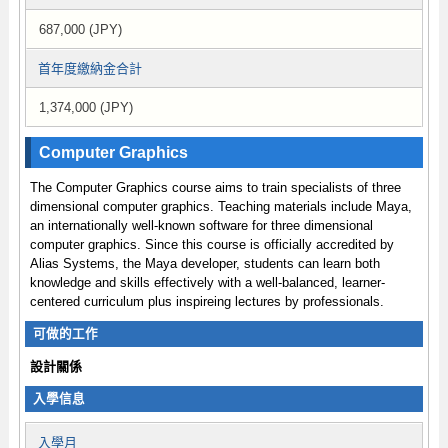
687,000 (JPY)
首年度繳納金合計
1,374,000 (JPY)
Computer Graphics
The Computer Graphics course aims to train specialists of three
dimensional computer graphics. Teaching materials include Maya,
an internationally well-known software for three dimensional
computer graphics. Since this course is officially accredited by
Alias Systems, the Maya developer, students can learn both
knowledge and skills effectively with a well-balanced, learner-
centered curriculum plus inspireing lectures by professionals.
可做的工作
設計關係
入學信息
入學月