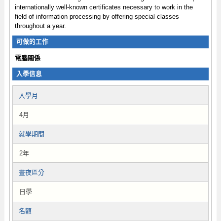
internationally well-known certificates necessary to work in the
field of information processing by offering special classes
throughout a year.
可做的工作
電腦關係
入學信息
入學月
4月
就學期間
2年
晝夜區分
日學
名額