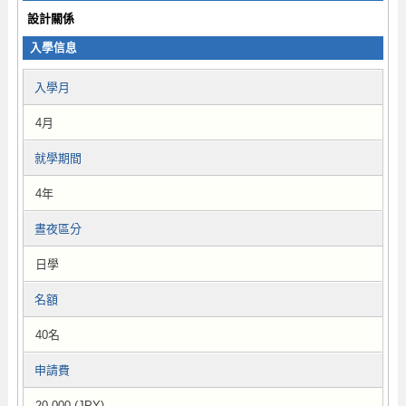
設計關係
入學信息
入學月
4月
就學期間
4年
晝夜區分
日學
名額
40名
申請費
20,000 (JPY)