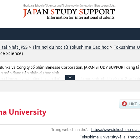
Graduate School of Sciences and Technology for Innovation (Bioresource Scienc...
 tại Nhật JPSS
>
Tìm nơi du học từ Tokushima Cao học
>
Tokushima Un
ce Science)
 Bunka và Công ty cổ phần Benesse Corporation, JAPAN STUDY SUPPORT đăng tải c
ên môn đang tiếp nhận du học sinh.
hima University, và thông tin cần thiết dành cho du học sinh, như là về các Grad
utical ScienceshoặcGraduate School of Health ScienceshoặcGraduate School of 
f Medical NutritionhoặcGraduate School of Sciences and Technology for Innovat
d Technology for Innovation (Bioresource Science)hoặcGraduate School of Scien
ng khoa nghiên cứu, thông tin liên quan đến thi tuyển như số lượng tuyển sinh, số 
a University
Trang web chính thức:
https://www.tokushima-u.ac.
Tokushima UniversityVề lại Trang 