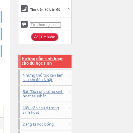
Tìm kiếm từ bản đồ
Hướng dẫn sinh hoạt
cho du học sinh
Những thủ tục cần làm
sau khi đến Nhật
Bắt đầu cuộc sống sinh
hoạt tại Nhật
Điều cần chú ý trong
sinh hoạt
Đăng kí học bổng