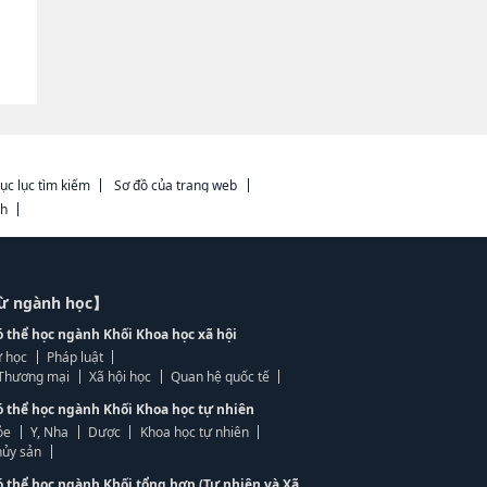
ục lục tìm kiếm
Sơ đồ của trang web
ch
từ ngành học】
ó thể học ngành Khối Khoa học xã hội
 học
Pháp luật
, Thương mại
Xã hội học
Quan hệ quốc tế
ó thể học ngành Khối Khoa học tự nhiên
ỏe
Y, Nha
Dược
Khoa học tự nhiên
ủy sản
ó thể học ngành Khối tổng hợp (Tự nhiên và Xã