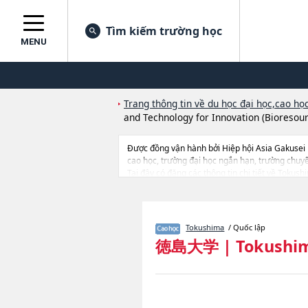
Tìm kiếm trường học
MENU
Trang thông tin về du học đại học,cao học
and Technology for Innovation (Bioresour
Được đồng vận hành bởi Hiệp hội Asia Gakusei
cao học, trường đại học ngắn hạn, trường chuy
Tại đây có đăng các thông tin chi tiết về Tokus
Oral ScienceshoặcGraduate School of Pharmace
(Science and Technology)hoặcGraduate School o
Psychology)hoặcGraduate School of Sciences an
and Technology for Innovation), thông tin về từ
Tokushima
/ Quốc lập
dẫn địa điểm v.v...
徳島大学
|
Tokushim