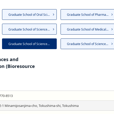
Graduate School of Oral Sciences
Graduate School of Pharmaceut...
Graduate School of Sciences a...
Graduate School of Medical Nu...
Graduate School of Sciences a...
Graduate School of Sciences a...
nces and
on (Bioresource
770-8513
2-1 Minamijosanjima-cho, Tokushima-shi, Tokushima