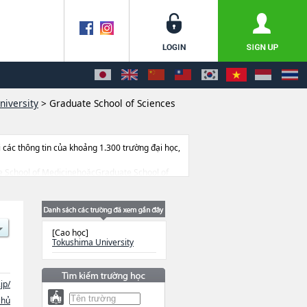
iversity
>
Graduate School of Sciences
ác thông tin của khoảng 1.300 trường đại học,
uate School of MedicinehoặcGraduate School of
Sciences and Technology for Innovation
ion (Regional Development, Clinical
ces and Technology for Innovation (Sciences
lượng trúng tuyển, cở sở trang thiết bị, hướng
[Cao học]
Tokushima University
jp/
chủ