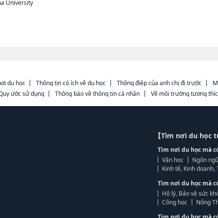
a University
ơi du học
Thông tin có ích về du học
Thông điệp của anh chị đi trước
M
Quy ước sử dụng
Thông báo về thông tin cá nhân
Về môi trường tương thí
【Tìm nơi du học 
Tìm nơi du học mà c
Văn học
Ngôn ngữ
Kinh tế, Kinh doanh
Tìm nơi du học mà c
Hộ lý, Bảo vệ sức kh
Công học
Nông Th
Tìm nơi du học mà c