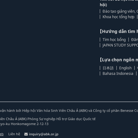
hội)
Đào tạo giảng viên, 
Khoa học tổng hợp
【Hướng dẫn tìm 
Tìm học bổng
Đăn
JAPAN STUDY SUPPO
【Lựa chọn ngôn
日本語
English
Bahasa Indonesia
vận hành bởi Hiệp hội Văn hóa Sinh Viên Châu Á (ABK) và Công ty cổ phần Benesse C
Viên Châu Á (ABK) Phòng Sự nghiệp Hỗ trợ Giáo dục Quốc tế
nkyo-ku Honkomagome 2-12-13
web
Liên hệ