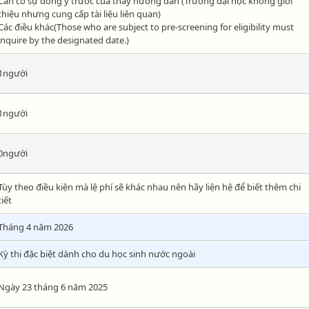
Cần có sự đồng ý trước của thầy hướng dẫn (Trường đại học không giới
thiệu nhưng cung cấp tài liệu liên quan)
Các điều khác(Those who are subject to pre-screening for eligibility must
inquire by the designated date.)
1người
1người
0người
Tùy theo điều kiện mà lệ phí sẽ khác nhau nên hãy liện hệ để biết thêm chi
tiết
Tháng 4 năm 2026
Kỳ thi đặc biệt dành cho du học sinh nước ngoài
Ngày 23 tháng 6 năm 2025