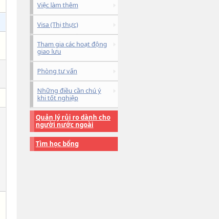
Việc làm thêm
Visa (Thị thực)
Tham gia các hoạt động
giao lưu
Phòng tư vấn
Những điều cần chú ý
khi tốt nghiệp
Quản lý rủi ro dành cho
người nước ngoài
Tìm học bổng