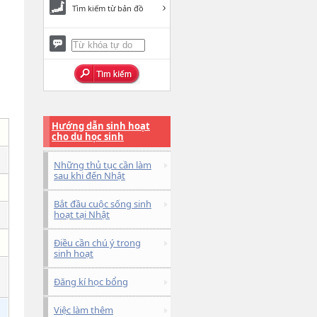
Tìm kiếm từ bản đồ
Hướng dẫn sinh hoạt
cho du học sinh
Những thủ tục cần làm
sau khi đến Nhật
Bắt đầu cuộc sống sinh
hoạt tại Nhật
Điều cần chú ý trong
sinh hoạt
Đăng kí học bổng
Việc làm thêm