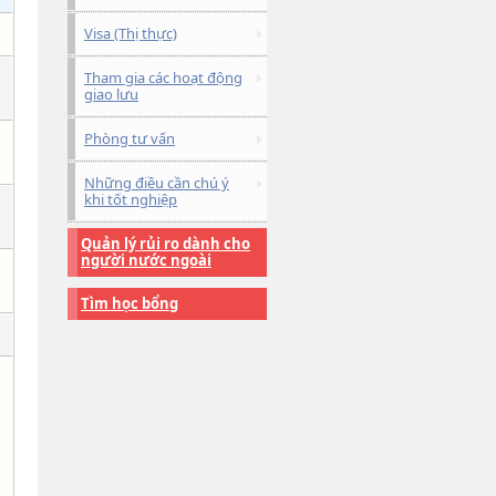
Visa (Thị thực)
Tham gia các hoạt động
giao lưu
Phòng tư vấn
Những điều cần chú ý
khi tốt nghiệp
Quản lý rủi ro dành cho
người nước ngoài
Tìm học bổng