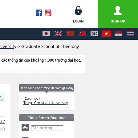
niversity
>
Graduate School of Theology
ác thông tin của khoảng 1.300 trường đại học,
aduate School of Theology, thông tin về từng
ịa điểm v.v...
[Cao học]
Tokyo Christian University
sh/
chủ