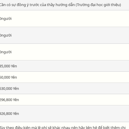
Cần có sự đồng ý trước của thầy hướng dẫn (Trường đại học giới thiệu)
0người
0người
0người
35,000 Yên
50,000 Yên
630,000 Yên
296,800 Yên
926,800 Yên
Tùy theo điều kiện mà lệ phí sẽ khác nhau nên hãy liện hệ để biết thêm chi