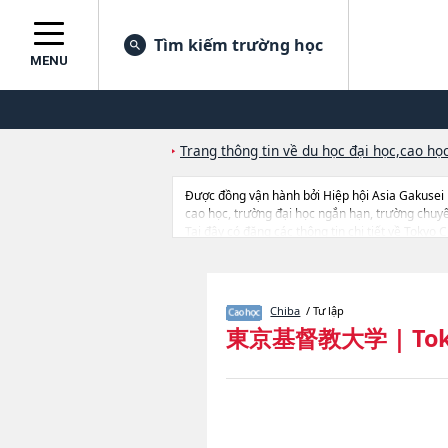
Tìm kiếm trường học
MENU
Trang thông tin về du học đại học,cao học
Được đồng vận hành bởi Hiệp hội Asia Gakusei
cao học, trường đại học ngắn hạn, trường chuy
Tại đây có đăng các thông tin chi tiết về Tokyo 
khoa nghiên cứu, thông tin liên quan đến thi tuy
Chiba
/ Tư lập
東京基督教大学
|
Tok