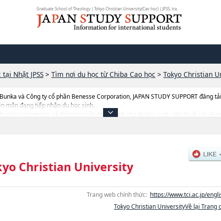
Graduate School of Theology | Tokyo Christian University(Cao học) | JPSS, tra...
 tại Nhật JPSS
>
Tìm nơi du học từ Chiba Cao học
>
Tokyo Christian U
 Bunka và Công ty cổ phần Benesse Corporation, JAPAN STUDY SUPPORT đăng tải c
ên môn đang tiếp nhận du học sinh.
Christian University, và thông tin cần thiết dành cho du học sinh, như là về các Gr
ển như số lượng tuyển sinh, số lượng trúng tuyển, cở sở trang thiết bị, hướng dẫn đ
yo Christian University
Trang web chính thức:
https://www.tci.ac.jp/engli
Tokyo Christian UniversityVề lại Trang 