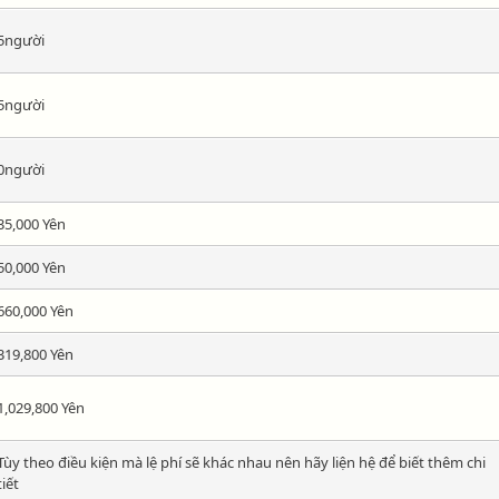
5người
5người
0người
35,000 Yên
50,000 Yên
660,000 Yên
319,800 Yên
1,029,800 Yên
Tùy theo điều kiện mà lệ phí sẽ khác nhau nên hãy liện hệ để biết thêm chi
tiết