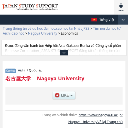
Tiếng Việt
Trang thông tin về du học đại học,cao học tại Nhật JPSS
>
Tìm nơi du học từ
Aichi Cao học
>
Nagoya University
>
Economics
Được đồng vận hành bởi Hiệp hội Asia Gakusei Bunka và Công ty cổ phần
Benesse Corporation, JAPAN STUDY SUPPORT đăng tải các thông tin của
khoảng 1.300 trường đại học, cao học, trường đại học ngắn hạn, trường
chuyên môn đang tiếp nhận du học sinh.
Tại đây có đăng các thông tin chi tiết về Nagoya University, và thông tin
Aichi
/ Quốc lập
cần thiết dành cho du học sinh, như là về các Graduate school of
Education and Human
名古屋大学
|
Nagoya University
DevelopmenthoặcLawhoặcEconomicshoặcSciencehoặcMathematicshoặcMedi
of Bioagricultural ScienceshoặcInternational
DevelopmenthoặcInformaticshoặcGraduate school of
HumanitieshoặcEnvironmental StudieshoặcPharmaceutical Sciences,
thông tin về từng khoa nghiên cứu, thông tin liên quan đến thi tuyển như
số lượng tuyển sinh, số lượng trúng tuyển, cở sở trang thiết bị, hướng dẫn
địa điểm v.v...
Trang web chính thức:
https://www.nagoya-u.ac.jp/
Nagoya UniversityVề lại Trang chủ