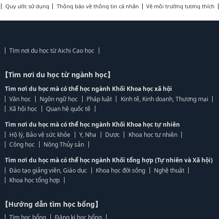
Quy ước sử dụng
Thông báo về thông tin cá nhân
Về môi trường tương thích
Tìm nơi du học từ Aichi Cao học
【Tìm nơi du học từ ngành học】
Tìm nơi du học mà có thể học ngành Khối Khoa học xã hội
Văn học
Ngôn ngữ học
Pháp luật
Kinh tế, Kinh doanh, Thương mại
Xã hội học
Quan hệ quốc tế
Tìm nơi du học mà có thể học ngành Khối Khoa học tự nhiên
Hộ lý, Bảo vệ sức khỏe
Y, Nha
Dược
Khoa học tự nhiên
Công học
Nông Thủy sản
Tìm nơi du học mà có thể học ngành Khối tổng hợp (Tự nhiên và Xã hội)
Đào tạo giảng viên, Giáo dục
Khoa học đời sống
Nghệ thuật
Khoa học tổng hợp
【Hướng dẫn tìm học bổng】
Tìm học bổng
Đăng kí học bổng