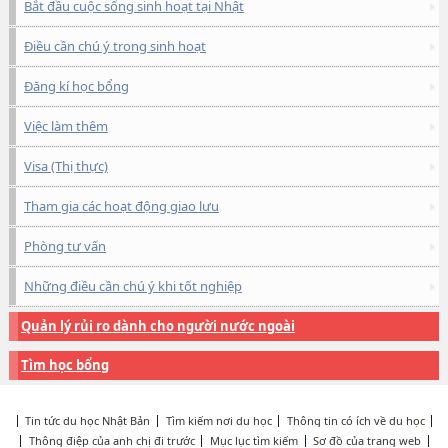
Bắt đầu cuộc sống sinh hoạt tại Nhật
Điều cần chú ý trong sinh hoạt
Đăng kí học bổng
Việc làm thêm
Visa (Thị thực)
Tham gia các hoạt động giao lưu
Phòng tư vấn
Những điều cần chú ý khi tốt nghiệp
Quản lý rủi ro dành cho người nước ngoài
Tìm học bổng
Tin tức du học Nhật Bản
Tìm kiếm nơi du học
Thông tin có ích về du học
Thông điệp của anh chị đi trước
Mục lục tìm kiếm
Sơ đồ của trang web