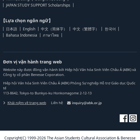
JAPAN STUDY SUPPORT Scholarships
【Lựa chọn ngôn ngữ】
日本語
English
中文（简体字）
中文（繁體字）
한국어
Bahasa Indonesia
ภาษาไทย
Đơn vị vận hành trang web
Website này được đồng vận hành bởi Hiệp hội Văn hóa Sinh Viên Châu Á (ABK) và
Công ty cổ phần Benesse Coporation.
Hiệp hội Văn hóa Sinh Viên Châu Á (ABK) Phòng Sự nghiệp Hỗ trợ Giáo dục Quốc
tế
113-8642, Tokyo-to Bunkyo-ku Honkomagome 2-12-13
Khái niệm về trang web
Liên hệ
Copyright(C) 1999-2026 The Asian Students Cultural Association & Benesse