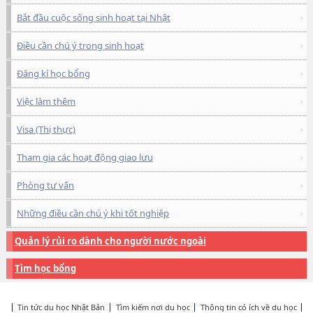
Bắt đầu cuộc sống sinh hoạt tại Nhật
Điều cần chú ý trong sinh hoạt
Đăng kí học bổng
Việc làm thêm
Visa (Thị thực)
Tham gia các hoạt động giao lưu
Phòng tư vấn
Những điều cần chú ý khi tốt nghiệp
Quản lý rủi ro dành cho người nước ngoài
Tìm học bổng
Tin tức du học Nhật Bản
Tìm kiếm nơi du học
Thông tin có ích về du học