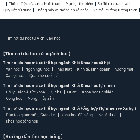
Thông điệp của anh chị đi trước
Mục lục tìm kiếm
Sơ đồ của trang web
Quy ước sử dụng
Thông báo về thông tin cá nhân
Về môi trường tương thích
Tìm nơi du học từ Aichi Cao học
【Tìm nơi du học từ ngành học】
Tìm nơi du học mà có thể học ngành Khối Khoa học xã hội
Văn học
Ngôn ngữ học
Pháp luật
Kinh tế, Kinh doanh, Thương mại
Xã hội học
Quan hệ quốc tế
Tìm nơi du học mà có thể học ngành Khối Khoa học tự nhiên
Hộ lý, Bảo vệ sức khỏe
Y, Nha
Dược
Khoa học tự nhiên
Công học
Nông Thủy sản
Tìm nơi du học mà có thể học ngành Khối tổng hợp (Tự nhiên và Xã hội)
Đào tạo giảng viên, Giáo dục
Khoa học đời sống
Nghệ thuật
Khoa học tổng hợp
【Hướng dẫn tìm học bổng】