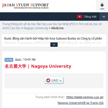
Tiếng Việt
Trang thông tin về du học đại học,cao học tại Nhật JPSS
>
Tìm nơi du học từ
Aichi Cao học
>
Nagoya University
>
Medicine
Được đồng vận hành bởi Hiệp hội Asia Gakusei Bunka và Công ty cổ phần
Benesse Corporation, JAPAN STUDY SUPPORT đăng tải các thông tin của
khoảng 1.300 trường đại học, cao học, trường đại học ngắn hạn, trường
chuyên môn đang tiếp nhận du học sinh.
Tại đây có đăng các thông tin chi tiết về Nagoya University, và thông tin
Aichi
/ Quốc lập
cần thiết dành cho du học sinh, như là về các Graduate school of
Education and Human
名古屋大学
|
Nagoya University
DevelopmenthoặcLawhoặcEconomicshoặcSciencehoặcMathematicshoặcMedi
of Bioagricultural ScienceshoặcInternational
DevelopmenthoặcInformaticshoặcGraduate school of
HumanitieshoặcEnvironmental StudieshoặcPharmaceutical Sciences,
thông tin về từng khoa nghiên cứu, thông tin liên quan đến thi tuyển như
số lượng tuyển sinh, số lượng trúng tuyển, cở sở trang thiết bị, hướng dẫn
địa điểm v.v...
Trang web chính thức:
https://www.nagoya-u.ac.jp/
Nagoya UniversityVề lại Trang chủ