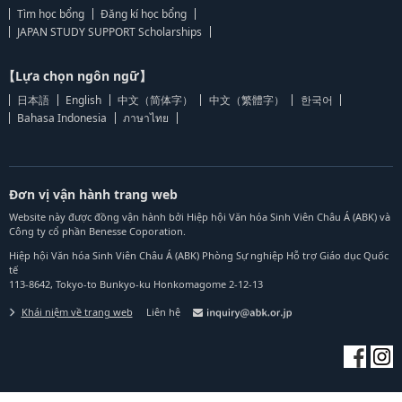
Tìm học bổng
Đăng kí học bổng
JAPAN STUDY SUPPORT Scholarships
【Lựa chọn ngôn ngữ】
日本語
English
中文（简体字）
中文（繁體字）
한국어
Bahasa Indonesia
ภาษาไทย
Đơn vị vận hành trang web
Website này được đồng vận hành bởi Hiệp hội Văn hóa Sinh Viên Châu Á (ABK) và
Công ty cổ phần Benesse Coporation.
Hiệp hội Văn hóa Sinh Viên Châu Á (ABK) Phòng Sự nghiệp Hỗ trợ Giáo dục Quốc
tế
113-8642, Tokyo-to Bunkyo-ku Honkomagome 2-12-13
Khái niệm về trang web
Liên hệ