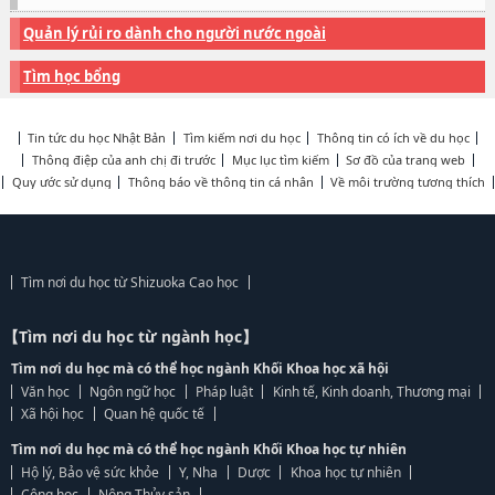
Quản lý rủi ro dành cho người nước ngoài
Tìm học bổng
Tin tức du học Nhật Bản
Tìm kiếm nơi du học
Thông tin có ích về du học
Thông điệp của anh chị đi trước
Mục lục tìm kiếm
Sơ đồ của trang web
Quy ước sử dụng
Thông báo về thông tin cá nhân
Về môi trường tương thích
Tìm nơi du học từ Shizuoka Cao học
【Tìm nơi du học từ ngành học】
Tìm nơi du học mà có thể học ngành Khối Khoa học xã hội
Văn học
Ngôn ngữ học
Pháp luật
Kinh tế, Kinh doanh, Thương mại
Xã hội học
Quan hệ quốc tế
Tìm nơi du học mà có thể học ngành Khối Khoa học tự nhiên
Hộ lý, Bảo vệ sức khỏe
Y, Nha
Dược
Khoa học tự nhiên
Công học
Nông Thủy sản