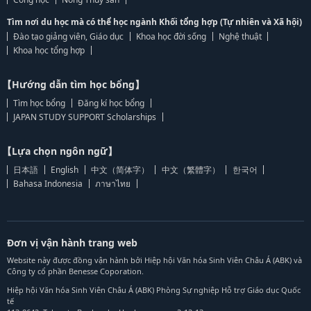
Tìm nơi du học mà có thể học ngành Khối tổng hợp (Tự nhiên và Xã hội)
Đào tạo giảng viên, Giáo dục
Khoa học đời sống
Nghệ thuật
Khoa học tổng hợp
【Hướng dẫn tìm học bổng】
Tìm học bổng
Đăng kí học bổng
JAPAN STUDY SUPPORT Scholarships
【Lựa chọn ngôn ngữ】
日本語
English
中文（简体字）
中文（繁體字）
한국어
Bahasa Indonesia
ภาษาไทย
Đơn vị vận hành trang web
Website này được đồng vận hành bởi Hiệp hội Văn hóa Sinh Viên Châu Á (ABK) và
Công ty cổ phần Benesse Coporation.
Hiệp hội Văn hóa Sinh Viên Châu Á (ABK) Phòng Sự nghiệp Hỗ trợ Giáo dục Quốc
tế