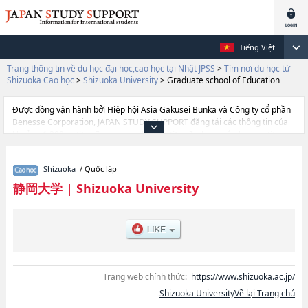
Tiếng Việt
Trang thông tin về du học đại học,cao học tại Nhật JPSS
>
Tìm nơi du học từ
Shizuoka Cao học
>
Shizuoka University
>
Graduate school of Education
Được đồng vận hành bởi Hiệp hội Asia Gakusei Bunka và Công ty cổ phần
Benesse Corporation, JAPAN STUDY SUPPORT đăng tải các thông tin của
khoảng 1.300 trường đại học, cao học, trường đại học ngắn hạn, trường
chuyên môn đang tiếp nhận du học sinh.
Tại đây có đăng các thông tin chi tiết về Shizuoka University, và thông tin
Shizuoka
/ Quốc lập
cần thiết dành cho du học sinh, như là về các Graduate school of
EducationhoặcGraduate School of Science and Technology, Educational
静岡大学
|
Shizuoka University
DivisionhoặcGraduate School of Humanities and Social
ScienceshoặcMajor of Engineering, Graduate school Integrated Science
TechnologyhoặcGraduate School of Integrated Science and Technology ,
Department of InformaticshoặcGraduate School of Integrated Science
and Technology Master's Courses Department of
SciencehoặcDepartment of Agriculture, Graduate School of Integrated
Science and TechnologyhoặcMedical Photonics, thông tin về từng khoa
Trang web chính thức:
https://www.shizuoka.ac.jp/
nghiên cứu, thông tin liên quan đến thi tuyển như số lượng tuyển sinh, số
Shizuoka UniversityVề lại Trang chủ
lượng trúng tuyển, cở sở trang thiết bị, hướng dẫn địa điểm v.v...