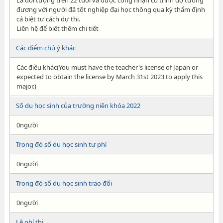
Là đối tượng trên 22 tuổi và được công nhận có trình độ tương
đương với người đã tốt nghiệp đại học thông qua kỳ thẩm định
cá biệt tư cách dự thi.
Liên hệ để biết thêm chi tiết
Các điểm chú ý khác
Các điều khác(You must have the teacher's license of Japan or
expected to obtain the license by March 31st 2023 to apply this
major.)
Số du học sinh của trường niên khóa 2022
0người
Trong đó số du học sinh tư phí
0người
Trong đó số du học sinh trao đổi
0người
Lệ phí thi