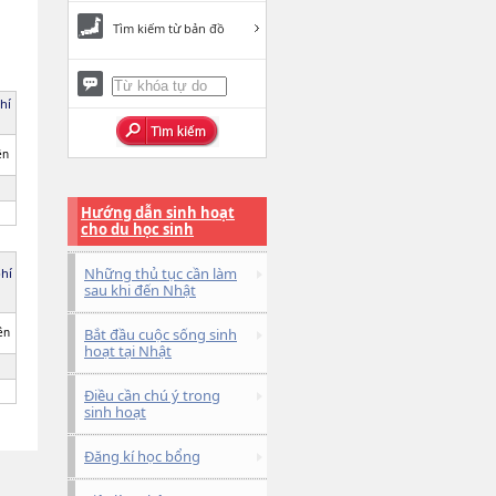
Tìm kiếm từ bản đồ
hí
ên
Hướng dẫn sinh hoạt
cho du học sinh
Những thủ tục cần làm
phí
sau khi đến Nhật
ên
Bắt đầu cuộc sống sinh
hoạt tại Nhật
Điều cần chú ý trong
sinh hoạt
Đăng kí học bổng