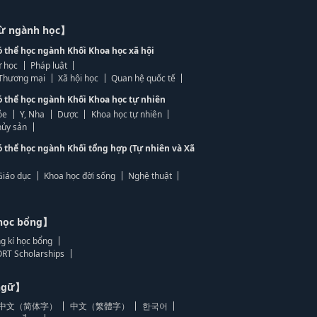
từ ngành học】
ó thể học ngành Khối Khoa học xã hội
 học
Pháp luật
, Thương mại
Xã hội học
Quan hệ quốc tế
ó thể học ngành Khối Khoa học tự nhiên
ỏe
Y, Nha
Dược
Khoa học tự nhiên
ủy sản
ó thể học ngành Khối tổng hợp (Tự nhiên và Xã
Giáo dục
Khoa học đời sống
Nghệ thuật
học bổng】
g kí học bổng
RT Scholarships
 ngữ】
中文（简体字）
中文（繁體字）
한국어