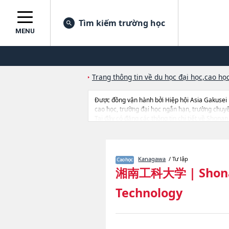
Tìm kiếm trường học
MENU
Trang thông tin về du học đại học,cao học
Được đồng vận hành bởi Hiệp hội Asia Gakusei
cao học, trường đại học ngắn hạn, trường chuy
Tại đây có đăng các thông tin chi tiết về Shonan
từng khoa nghiên cứu, thông tin liên quan đến th
Kanagawa
/ Tư lập
湘南工科大学
|
Shona
Technology