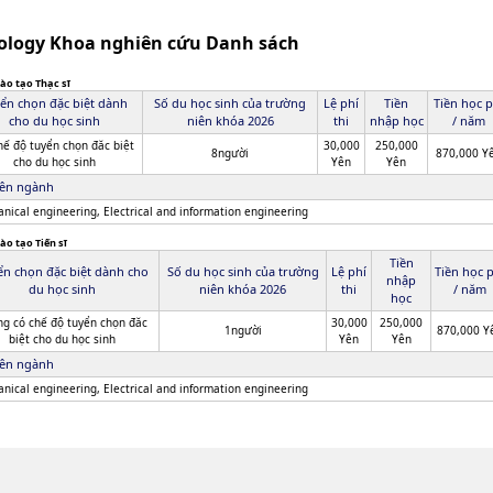
nology Khoa nghiên cứu Danh sách
ào tạo Thạc sĩ
ển chọn đặc biệt dành
Số du học sinh của trường
Lệ phí
Tiền
Tiền học p
cho du học sinh
niên khóa 2026
thi
nhập học
/ năm
hế độ tuyển chọn đăc biệt
30,000
250,000
8người
870,000 Y
cho du học sinh
Yên
Yên
ên ngành
nical engineering, Electrical and information engineering
ào tạo Tiến sĩ
Tiền
ển chọn đặc biệt dành cho
Số du học sinh của trường
Lệ phí
Tiền học 
nhập
du học sinh
niên khóa 2026
thi
/ năm
học
g có chế độ tuyển chọn đăc
30,000
250,000
1người
870,000 Y
biệt cho du học sinh
Yên
Yên
ên ngành
nical engineering, Electrical and information engineering