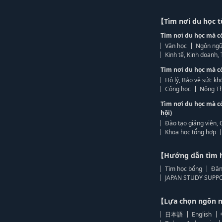
【Tìm nơi du học 
Tìm nơi du học mà c
Văn học
Ngôn ngữ
Kinh tế, Kinh doanh
Tìm nơi du học mà c
Hộ lý, Bảo vệ sức kh
Công học
Nông Th
Tìm nơi du học mà c
hội)
Đào tạo giảng viên, 
Khoa học tổng hợp
【Hướng dẫn tìm 
Tìm học bổng
Đăn
JAPAN STUDY SUPPO
【Lựa chọn ngôn
日本語
English