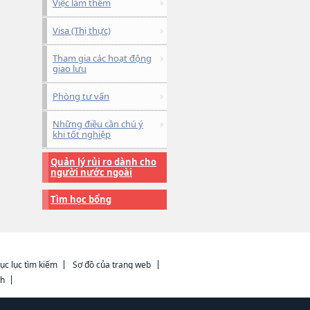
Việc làm thêm
Visa (Thị thực)
Tham gia các hoạt động
giao lưu
Phòng tư vấn
Những điều cần chú ý
khi tốt nghiệp
Quản lý rủi ro dành cho
người nước ngoài
Tìm học bổng
ục lục tìm kiếm
Sơ đồ của trang web
ch