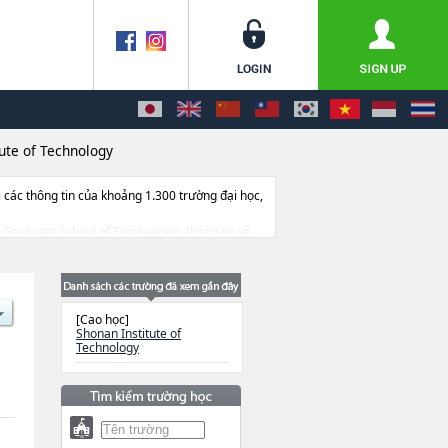
ute of Technology
ác thông tin của khoảng 1.300 trường đại học,
ác Graduate School of Engineering, thông tin về
 dẫn địa điểm v.v...
[Cao học]
Shonan Institute of
Technology