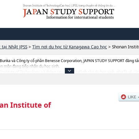
Shonan Institute of Technology(Cao học) | JPSS, trang chuyên về thông tin du ...
 tại Nhật JPSS
>
Tìm nơi du học từ Kanagawa Cao học
>
Shonan Instit
 Bunka và Công ty cổ phần Benesse Corporation, JAPAN STUDY SUPPORT đăng tải c
ên môn đang tiếp nhận du học sinh.
 Institute of Technology, và thông tin cần thiết dành cho du học sinh, như là về c
i tuyển như số lượng tuyển sinh, số lượng trúng tuyển, cở sở trang thiết bị, hướng
n Institute of