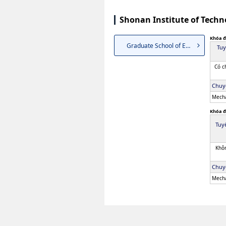
Shonan Institute of Tech
Khóa đ
Graduate School of Engineering
Tuy
Có c
Chuy
Mecha
Khóa đ
Tuy
Khôn
Chuy
Mecha