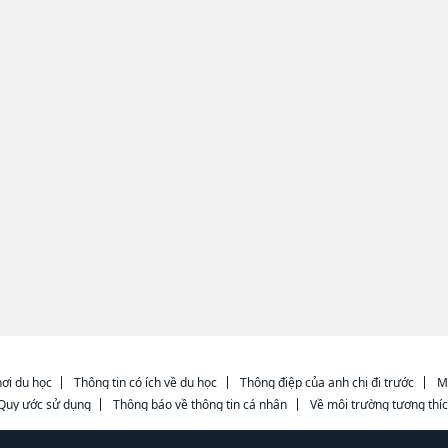
ơi du học
Thông tin có ích về du học
Thông điệp của anh chị đi trước
M
Quy ước sử dụng
Thông báo về thông tin cá nhân
Về môi trường tương thí