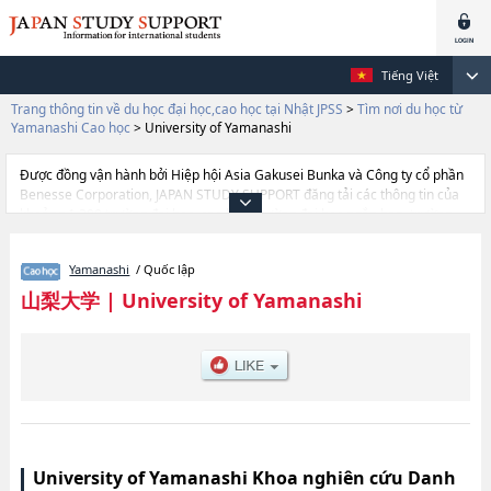
Tiếng Việt
Trang thông tin về du học đại học,cao học tại Nhật JPSS
>
Tìm nơi du học từ
Yamanashi Cao học
>
University of Yamanashi
Được đồng vận hành bởi Hiệp hội Asia Gakusei Bunka và Công ty cổ phần
Benesse Corporation, JAPAN STUDY SUPPORT đăng tải các thông tin của
khoảng 1.300 trường đại học, cao học, trường đại học ngắn hạn, trường
chuyên môn đang tiếp nhận du học sinh.
Tại đây có đăng các thông tin chi tiết về University of Yamanashi, và thông
Yamanashi
/ Quốc lập
tin cần thiết dành cho du học sinh, như là về các Graduate School of
EducationhoặcIntegrated Graduate School of Medicine, Engineering, and
山梨大学
|
University of Yamanashi
Agricultural Sciences, thông tin về từng khoa nghiên cứu, thông tin liên
quan đến thi tuyển như số lượng tuyển sinh, số lượng trúng tuyển, cở sở
trang thiết bị, hướng dẫn địa điểm v.v...
University of Yamanashi Khoa nghiên cứu Danh