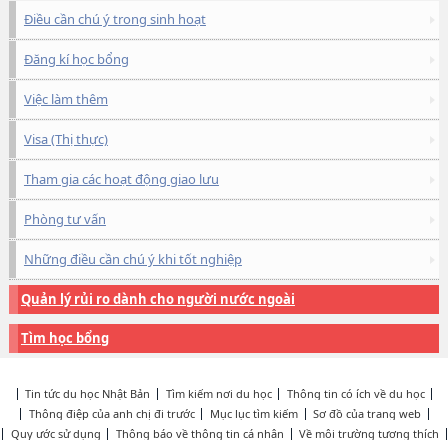
Điều cần chú ý trong sinh hoạt
Đăng kí học bổng
Việc làm thêm
Visa (Thị thực)
Tham gia các hoạt động giao lưu
Phòng tư vấn
Những điều cần chú ý khi tốt nghiệp
Quản lý rủi ro dành cho người nước ngoài
Tìm học bổng
Tin tức du học Nhật Bản
Tìm kiếm nơi du học
Thông tin có ích về du học
Thông điệp của anh chị đi trước
Mục lục tìm kiếm
Sơ đồ của trang web
Quy ước sử dụng
Thông báo về thông tin cá nhân
Về môi trường tương thích