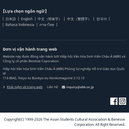
【Lựa chọn ngôn ngữ】
日本語
English
中文（简体字）
中文（繁體字）
한국어
Bahasa Indonesia
ภาษาไทย
Đơn vị vận hành trang web
Website này được đồng vận hành bởi Hiệp hội Văn hóa Sinh Viên Châu Á (ABK) và
Công ty cổ phần Benesse Coporation.
Hiệp hội Văn hóa Sinh Viên Châu Á (ABK) Phòng Sự nghiệp Hỗ trợ Giáo dục Quốc
tế
113-8642, Tokyo-to Bunkyo-ku Honkomagome 2-12-13
Khái niệm về trang web
Liên hệ
Copyright(C) 1999-2026 The Asian Students Cultural Association & Benesse
Corporation. All Right Reserved.