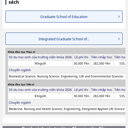
sách
Graduate School of Education
Integrated Graduate School of...
Khóa đào tạo Thạc sĩ
Số du học sinh của trường niên khóa 2026
Lệ phí thi
Tiền nhập học
Tiền học
90người
30,000 Yên
282,000 Yên
535,8
Chuyên ngành
Biomedical Science, Nursing Science, Engineering, Life and Environmental Sciences
Khóa đào tạo Tiến sĩ
Số du học sinh của trường niên khóa 2026
Lệ phí thi
Tiền nhập học
Tiền học
83người
30,000 Yên
282,000 Yên
535,8
Chuyên ngành
Medecine, Nursing and Health Science, Engineering, Integrated Applied Life Science