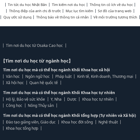
Tin tức du học Nhật Bản
Tìm kiếm nơi du học
Thông tin có ích về du học
Thông điệp của anh chị đi trước
Mục lục tìm kiếm
Sơ đồ của trang web
Quy ước sử dụng
Thông báo về thông tin cá nhân
Về môi trường tương thích
Tìm nơi du học từ Osaka Cao học
【Tìm nơi du học từ ngành học】
Tìm nơi du học mà có thể học ngành Khối Khoa học xã hội
Văn học
Ngôn ngữ học
Pháp luật
Kinh tế, Kinh doanh, Thương mại
Xã hội học
Quan hệ quốc tế
Tìm nơi du học mà có thể học ngành Khối Khoa học tự nhiên
Hộ lý, Bảo vệ sức khỏe
Y, Nha
Dược
Khoa học tự nhiên
Công học
Nông Thủy sản
Tìm nơi du học mà có thể học ngành Khối tổng hợp (Tự nhiên và Xã hội)
Đào tạo giảng viên, Giáo dục
Khoa học đời sống
Nghệ thuật
Khoa học tổng hợp