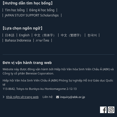
【Hướng dẫn tìm học bổng】
Tìm học bổng
Đăng kí học bổng
JAPAN STUDY SUPPORT Scholarships
【Lựa chọn ngôn ngữ】
日本語
English
中文（简体字）
中文（繁體字）
한국어
Bahasa Indonesia
ภาษาไทย
Đơn vị vận hành trang web
Website này được đồng vận hành bởi Hiệp hội Văn hóa Sinh Viên Châu Á (ABK) và
Công ty cổ phần Benesse Coporation.
Hiệp hội Văn hóa Sinh Viên Châu Á (ABK) Phòng Sự nghiệp Hỗ trợ Giáo dục Quốc
tế
113-8642, Tokyo-to Bunkyo-ku Honkomagome 2-12-13
Khái niệm về trang web
Liên hệ