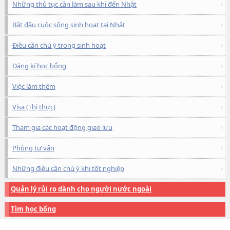
Những thủ tục cần làm sau khi đến Nhật
Bắt đầu cuộc sống sinh hoạt tại Nhật
Điều cần chú ý trong sinh hoạt
Đăng kí học bổng
Việc làm thêm
Visa (Thị thực)
Tham gia các hoạt động giao lưu
Phòng tư vấn
Những điều cần chú ý khi tốt nghiệp
Quản lý rủi ro dành cho người nước ngoài
Tìm học bổng