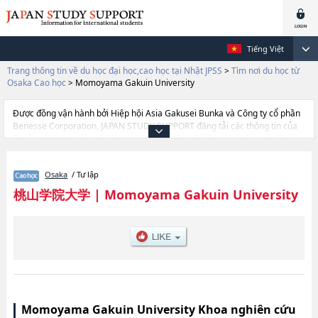
Tiếng Việt
Trang thông tin về du học đại học,cao học tại Nhật JPSS
>
Tìm nơi du học từ
Osaka Cao học
>
Momoyama Gakuin University
Được đồng vận hành bởi Hiệp hội Asia Gakusei Bunka và Công ty cổ phần
Benesse Corporation, JAPAN STUDY SUPPORT đăng tải các thông tin của
khoảng 1.300 trường đại học, cao học, trường đại học ngắn hạn, trường
chuyên môn đang tiếp nhận du học sinh.
Tại đây có đăng các thông tin chi tiết về Momoyama Gakuin University, và
Osaka
/ Tư lập
thông tin cần thiết dành cho du học sinh, như là về các , thông tin về từng
khoa nghiên cứu, thông tin liên quan đến thi tuyển như số lượng tuyển
桃山学院大学
|
Momoyama Gakuin University
sinh, số lượng trúng tuyển, cở sở trang thiết bị, hướng dẫn địa điểm v.v...
Momoyama Gakuin University Khoa nghiên cứu