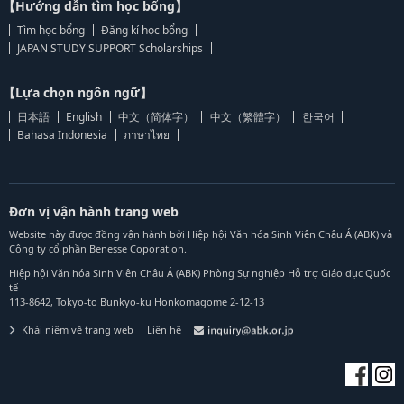
【Hướng dẫn tìm học bổng】
Tìm học bổng
Đăng kí học bổng
JAPAN STUDY SUPPORT Scholarships
【Lựa chọn ngôn ngữ】
日本語
English
中文（简体字）
中文（繁體字）
한국어
Bahasa Indonesia
ภาษาไทย
Đơn vị vận hành trang web
Website này được đồng vận hành bởi Hiệp hội Văn hóa Sinh Viên Châu Á (ABK) và
Công ty cổ phần Benesse Coporation.
Hiệp hội Văn hóa Sinh Viên Châu Á (ABK) Phòng Sự nghiệp Hỗ trợ Giáo dục Quốc
tế
113-8642, Tokyo-to Bunkyo-ku Honkomagome 2-12-13
Khái niệm về trang web
Liên hệ