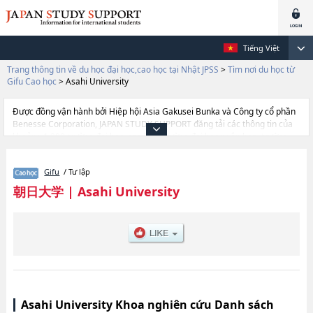
Tiếng Việt
Trang thông tin về du học đại học,cao học tại Nhật JPSS
>
Tìm nơi du học từ
Gifu Cao học
>
Asahi University
Được đồng vận hành bởi Hiệp hội Asia Gakusei Bunka và Công ty cổ phần
Benesse Corporation, JAPAN STUDY SUPPORT đăng tải các thông tin của
khoảng 1.300 trường đại học, cao học, trường đại học ngắn hạn, trường
chuyên môn đang tiếp nhận du học sinh.
Tại đây có đăng các thông tin chi tiết về Asahi University, và thông tin cần
Gifu
/ Tư lập
thiết dành cho du học sinh, như là về các DentistryhoặcLawhoặcBusiness
Administration, thông tin về từng khoa nghiên cứu, thông tin liên quan đến
朝日大学
|
Asahi University
thi tuyển như số lượng tuyển sinh, số lượng trúng tuyển, cở sở trang thiết
bị, hướng dẫn địa điểm v.v...
Asahi University Khoa nghiên cứu Danh sách