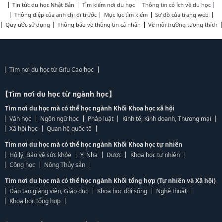
Tin tức du học Nhật Bản
Tìm kiếm nơi du học
Thông tin có ích về du học
Thông điệp của anh chị đi trước
Mục lục tìm kiếm
Sơ đồ của trang web
Quy ước sử dụng
Thông báo về thông tin cá nhân
Về môi trường tương thích
Tìm nơi du học từ Gifu Cao học
【Tìm nơi du học từ ngành học】
Tìm nơi du học mà có thể học ngành Khối Khoa học xã hội
Văn học
Ngôn ngữ học
Pháp luật
Kinh tế, Kinh doanh, Thương mại
Xã hội học
Quan hệ quốc tế
Tìm nơi du học mà có thể học ngành Khối Khoa học tự nhiên
Hộ lý, Bảo vệ sức khỏe
Y, Nha
Dược
Khoa học tự nhiên
Công học
Nông Thủy sản
Tìm nơi du học mà có thể học ngành Khối tổng hợp (Tự nhiên và Xã hội)
Đào tạo giảng viên, Giáo dục
Khoa học đời sống
Nghệ thuật
Khoa học tổng hợp