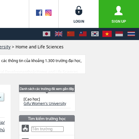
rsity
>
Home and Life Sciences
ác thông tin của khoảng 1.300 trường đại học,
ultural DevelopmenthoặcHome and Life Sciences,
ết bị, hướng dẫn địa điểm v.v...
[Cao học]
Gifu Women's University
.jp/
chủ