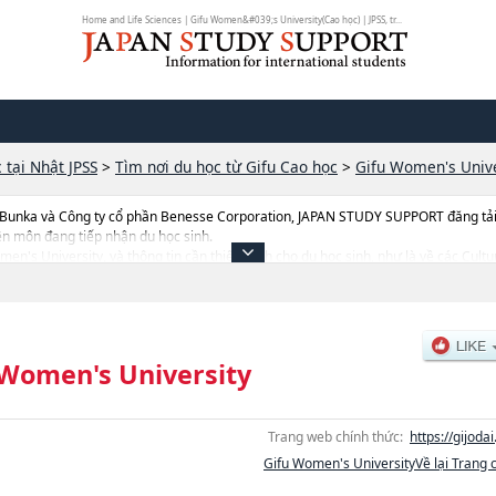
Home and Life Sciences | Gifu Women&#039;s University(Cao học) | JPSS, tr...
 tại Nhật JPSS
>
Tìm nơi du học từ Gifu Cao học
>
Gifu Women's Unive
 Bunka và Công ty cổ phần Benesse Corporation, JAPAN STUDY SUPPORT đăng tải c
ên môn đang tiếp nhận du học sinh.
Women's University, và thông tin cần thiết dành cho du học sinh, như là về các C
n quan đến thi tuyển như số lượng tuyển sinh, số lượng trúng tuyển, cở sở trang thi
 Women's University
Trang web chính thức:
https://gijodai
Gifu Women's UniversityVề lại Trang 