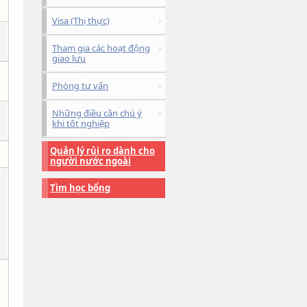
Visa (Thị thực)
Tham gia các hoạt động
giao lưu
Phòng tư vấn
Những điều cần chú ý
khi tốt nghiệp
Quản lý rủi ro dành cho
người nước ngoài
Tìm học bổng