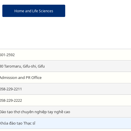
Home and Life Sciences
501-2592
80 Taromaru, Gifu-shi, Gifu
Admission and PR Office
058-229-2211
058-229-2222
Đào tạo thợ chuyên nghiệp tay nghề cao
Khóa đào tạo Thạc sĩ