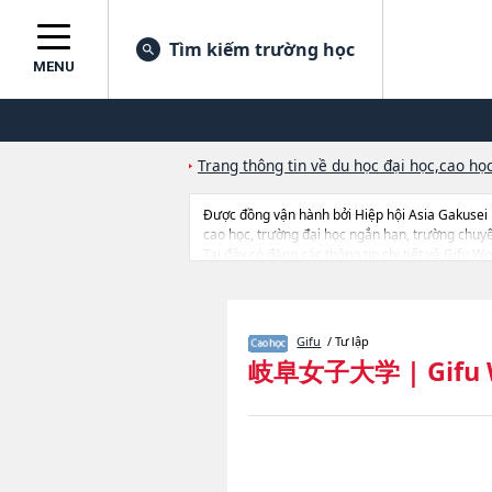
Tìm kiếm trường học
MENU
Trang thông tin về du học đại học,cao học
Được đồng vận hành bởi Hiệp hội Asia Gakusei
cao học, trường đại học ngắn hạn, trường chuy
Tại đây có đăng các thông tin chi tiết về Gifu 
thông tin về từng khoa nghiên cứu, thông tin liê
Gifu
/ Tư lập
岐阜女子大学
|
Gifu