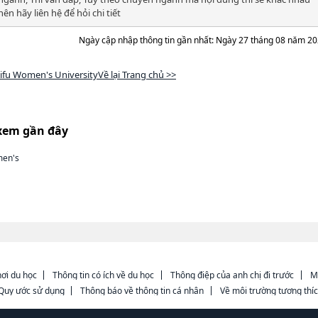
nên hãy liên hệ để hỏi chi tiết
Ngày cập nhập thông tin gần nhất: Ngày 27 tháng 08 năm 2
ifu Women's UniversityVề lại Trang chủ >>
xem gần đây
men's
ơi du học
Thông tin có ích về du học
Thông điệp của anh chị đi trước
M
Quy ước sử dụng
Thông báo về thông tin cá nhân
Về môi trường tương thí