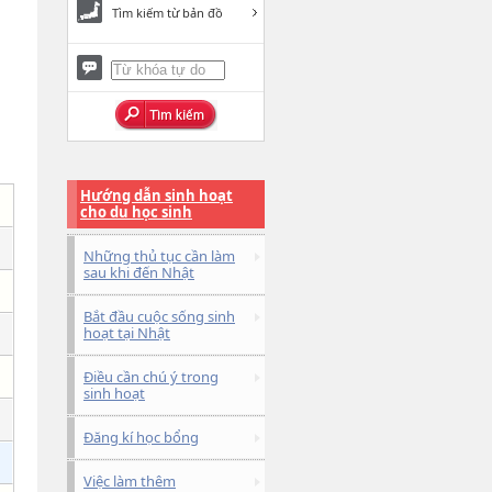
Tìm kiếm từ bản đồ
Hướng dẫn sinh hoạt
cho du học sinh
Những thủ tục cần làm
sau khi đến Nhật
Bắt đầu cuộc sống sinh
hoạt tại Nhật
Điều cần chú ý trong
sinh hoạt
Đăng kí học bổng
Việc làm thêm