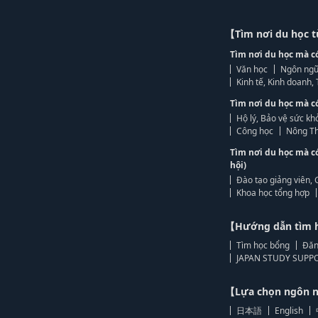
【Tìm nơi du học 
Tìm nơi du học mà c
Văn học
Ngôn ngữ
Kinh tế, Kinh doanh
Tìm nơi du học mà c
Hộ lý, Bảo vệ sức kh
Công học
Nông Th
Tìm nơi du học mà c
hội)
Đào tạo giảng viên, 
Khoa học tổng hợp
【Hướng dẫn tìm 
Tìm học bổng
Đăn
JAPAN STUDY SUPPO
【Lựa chọn ngôn
日本語
English