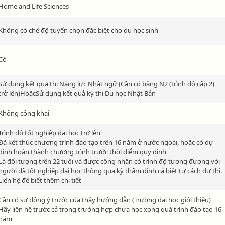
Home and Life Sciences
Không có chế độ tuyển chọn đăc biệt cho du học sinh
Có
Sử dụng kết quả thi Năng lực Nhật ngữ (Cần có bằng N2 (trình độ cấp 2)
trở lên)HoặcSử dụng kết quả kỳ thi Du học Nhật Bản
Không công khai
Trình độ tốt nghiệp đại học trở lên
Đã kết thúc chương trình đào tạo trên 16 năm ở nước ngoài, hoặc có dự
định hoàn thành chương trình trước thời điểm quy định
Là đối tượng trên 22 tuổi và được công nhận có trình độ tương đương với
người đã tốt nghiệp đại học thông qua kỳ thẩm định cá biệt tư cách dự thi.
Liên hệ để biết thêm chi tiết
Cần có sự đồng ý trước của thầy hướng dẫn (Trường đại học giới thiệu)
Hãy liên hệ trước cả trong trường hợp chưa học xong quá trình đào tạo 16
năm