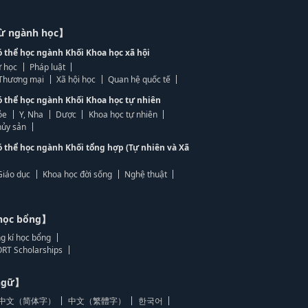
từ ngành học】
ó thể học ngành Khối Khoa học xã hội
 học
Pháp luật
, Thương mại
Xã hội học
Quan hệ quốc tế
ó thể học ngành Khối Khoa học tự nhiên
ỏe
Y, Nha
Dược
Khoa học tự nhiên
ủy sản
ó thể học ngành Khối tổng hợp (Tự nhiên và Xã
Giáo dục
Khoa học đời sống
Nghệ thuật
học bổng】
g kí học bổng
RT Scholarships
 ngữ】
中文（简体字）
中文（繁體字）
한국어