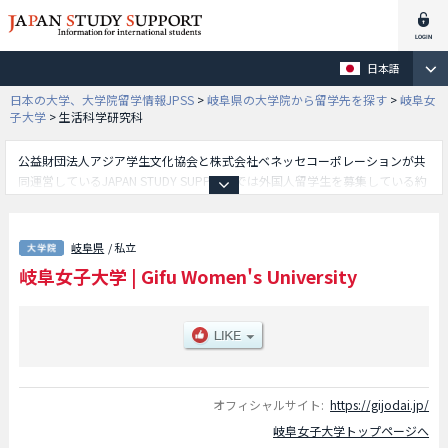
日本語
日本の大学、大学院留学情報JPSS
>
岐阜県の大学院から留学先を探す
>
岐阜女
子大学
>
生活科学研究科
公益財団法人アジア学生文化協会と株式会社ベネッセコーポレーションが共
同運営しているJAPAN STUDY SUPPORTでは外国人留学生を募集している約
1,300校の大学・大学院・短大・専門学校情報を掲載しています。
こちらでは岐阜女子大学に関する詳細情報を記載しており、文化創造学研究
科や生活科学研究科等、研究科別情報や、募集定員や合格者数など入試情
岐阜県
/ 私立
報、施設案内、アクセスなど外国人留学生に必要な情報を掲載しているので
岐阜女子大学
|
Gifu Women's University
是非ご利用ください。
オフィシャルサイト:
https://gijodai.jp/
岐阜女子大学トップページへ