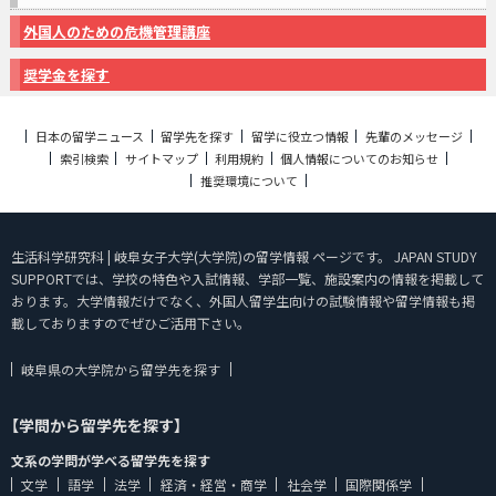
外国人のための危機管理講座
奨学金を探す
日本の留学ニュース
留学先を探す
留学に役立つ情報
先輩のメッセージ
索引検索
サイトマップ
利用規約
個人情報についてのお知らせ
推奨環境について
生活科学研究科 | 岐阜女子大学(大学院)の留学情報 ページです。 JAPAN STUDY
SUPPORTでは、学校の特色や入試情報、学部一覧、施設案内の情報を掲載して
おります。大学情報だけでなく、外国人留学生向けの試験情報や留学情報も掲
載しておりますのでぜひご活用下さい。
岐阜県の大学院から留学先を探す
【学問から留学先を探す】
文系の学問が学べる留学先を探す
文学
語学
法学
経済・経営・商学
社会学
国際関係学