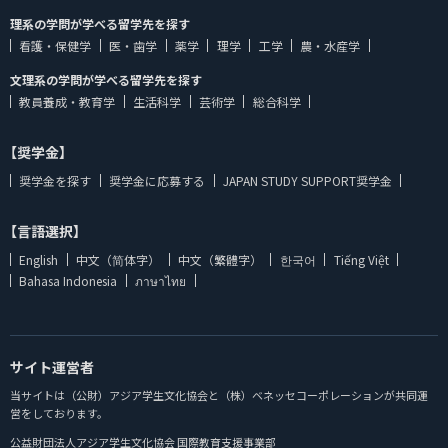
理系の学問が学べる留学先を探す
看護・保健学
医・歯学
薬学
理学
工学
農・水産学
文理系の学問が学べる留学先を探す
教員養成・教育学
生活科学
芸術学
総合科学
【奨学金】
奨学金を探す
奨学金に応募する
JAPAN STUDY SUPPORT奨学金
【言語選択】
English
中文（简体字）
中文（繁體字）
한국어
Tiếng Việt
Bahasa Indonesia
ภาษาไทย
サイト運営者
当サイトは（公財）アジア学生文化協会と（株）ベネッセコーポレーションが共同運
営をしております。
公益財団法人アジア学生文化協会 国際教育支援事業部