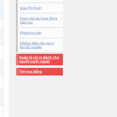
Visa (Thị thực)
Tham gia các hoạt động
giao lưu
Phòng tư vấn
Những điều cần chú ý
khi tốt nghiệp
Quản lý rủi ro dành cho
người nước ngoài
Tìm học bổng