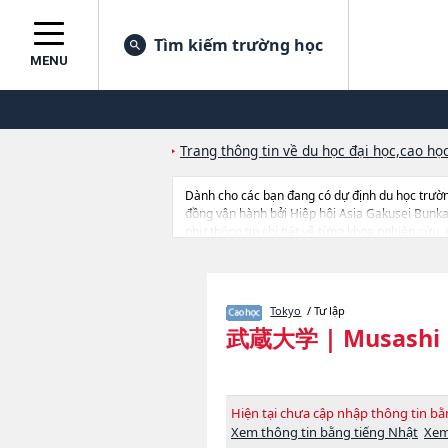
Tìm kiếm trường học
MENU
Trang thông tin về du học đại học,cao học
Dành cho các bạn đang có dự định du học trườ
đồng vận hành bởi Hiệp hội Asia Gakusei Bunk
như thông tin chi tiết về từng khoa nghiên cứu,
tin của khoảng 1.300 trường đại học, cao học, 
Tokyo
/ Tư lập
武蔵大学
|
Musashi 
Hiện tại chưa cập nhập thông tin 
Xem thông tin bằng tiếng Nhật
Xem