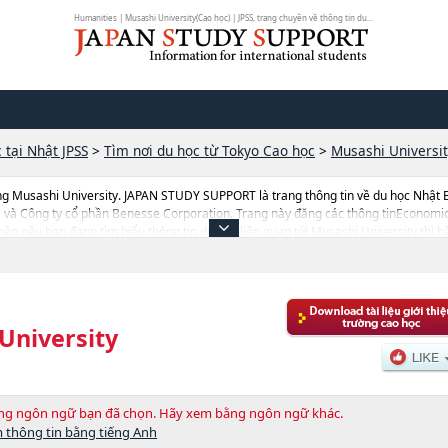
Humanities | Musashi University(Cao học) | JPSS, trang chuyên về thông tin du...
 tại Nhật JPSS
>
Tìm nơi du học từ Tokyo Cao học
>
Musashi Universi
ng Musashi University. JAPAN STUDY SUPPORT là trang thông tin về du học Nhật 
a và Công ty cổ phần Benesse Corporation. Trang này đăng các thông tinEconom
 nên nếu bạn đang tìm hiểu thông tin du học liên quan tới Musashi University thì 
trường đại học ngắn hạn, trường chuyên môn đang tiếp nhận du học sinh.
University
bằng ngôn ngữ bạn đã chọn. Hãy xem bằng ngôn ngữ khác.
 thông tin bằng tiếng Anh