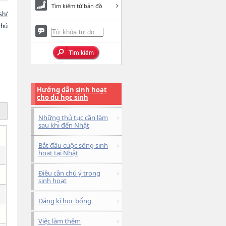
Tìm kiếm từ bản đồ
sh/
chủ
Hướng dẫn sinh hoạt
cho du học sinh
Những thủ tục cần làm
sau khi đến Nhật
Bắt đầu cuộc sống sinh
hoạt tại Nhật
Điều cần chú ý trong
sinh hoạt
Đăng kí học bổng
Việc làm thêm