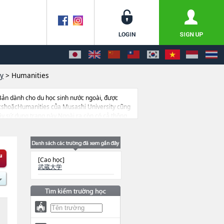
ty
>
Humanities
Bản dành cho du học sinh nước ngoài, được
icshoặcHumanities của Musashi University cũng
hãy sứ dụng trang này.Ngoài ra còn có cả thông
[Cao học]
武蔵大学