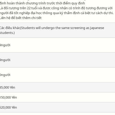
định hoàn thành chương trình trước thời điểm quy định
Là đối tượng trên 22 tuổi và được công nhận có trình độ tương đương với
người đã tốt nghiệp đại học thông qua kỳ thẩm định cá biệt tư cách dự thi.
Liên hệ để biết thêm chi tiết
Các điều khác(Students will undergo the same screening as Japanese
students.)
9người
9người
0người
35,000 Yên
150,000 Yên
520,000 Yên