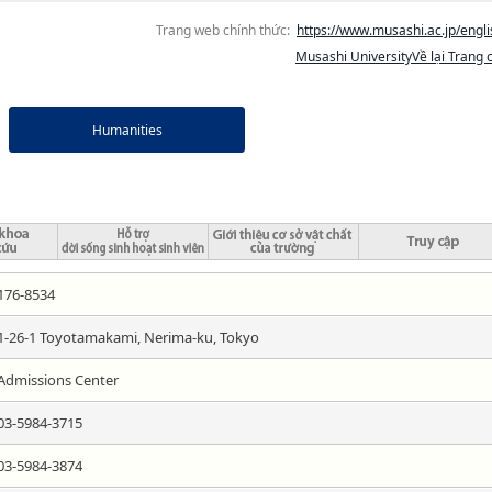
Trang web chính thức:
https://www.musashi.ac.jp/engli
Musashi UniversityVề lại Trang 
Humanities
176-8534
1-26-1 Toyotamakami, Nerima-ku, Tokyo
Admissions Center
03-5984-3715
03-5984-3874