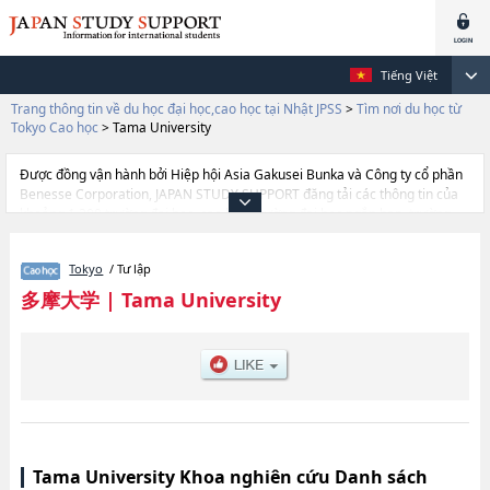
Tiếng Việt
Trang thông tin về du học đại học,cao học tại Nhật JPSS
>
Tìm nơi du học từ
Tokyo Cao học
>
Tama University
Được đồng vận hành bởi Hiệp hội Asia Gakusei Bunka và Công ty cổ phần
Benesse Corporation, JAPAN STUDY SUPPORT đăng tải các thông tin của
khoảng 1.300 trường đại học, cao học, trường đại học ngắn hạn, trường
chuyên môn đang tiếp nhận du học sinh.
Tại đây có đăng các thông tin chi tiết về Tama University, và thông tin cần
Tokyo
/ Tư lập
thiết dành cho du học sinh, như là về các Management and Information
Sciences, thông tin về từng khoa nghiên cứu, thông tin liên quan đến thi
多摩大学
|
Tama University
tuyển như số lượng tuyển sinh, số lượng trúng tuyển, cở sở trang thiết bị,
hướng dẫn địa điểm v.v...
Tama University Khoa nghiên cứu Danh sách