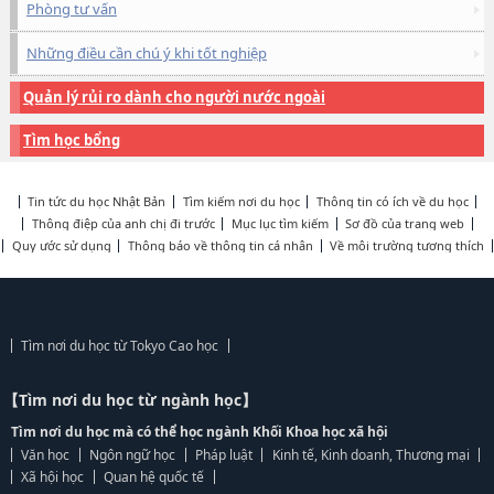
Phòng tư vấn
Những điều cần chú ý khi tốt nghiệp
Quản lý rủi ro dành cho người nước ngoài
Tìm học bổng
Tin tức du học Nhật Bản
Tìm kiếm nơi du học
Thông tin có ích về du học
Thông điệp của anh chị đi trước
Mục lục tìm kiếm
Sơ đồ của trang web
Quy ước sử dụng
Thông báo về thông tin cá nhân
Về môi trường tương thích
Tìm nơi du học từ Tokyo Cao học
【Tìm nơi du học từ ngành học】
Tìm nơi du học mà có thể học ngành Khối Khoa học xã hội
Văn học
Ngôn ngữ học
Pháp luật
Kinh tế, Kinh doanh, Thương mại
Xã hội học
Quan hệ quốc tế