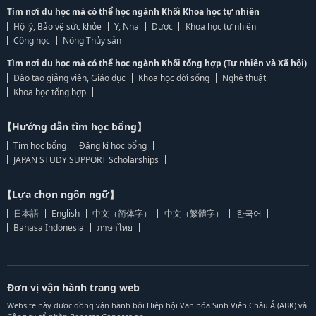
Tìm nơi du học mà có thể học ngành Khối Khoa học tự nhiên
Hộ lý, Bảo vệ sức khỏe
Y, Nha
Dược
Khoa học tự nhiên
Công học
Nông Thủy sản
Tìm nơi du học mà có thể học ngành Khối tổng hợp (Tự nhiên và Xã hội)
Đào tạo giảng viên, Giáo dục
Khoa học đời sống
Nghệ thuật
Khoa học tổng hợp
【Hướng dẫn tìm học bổng】
Tìm học bổng
Đăng kí học bổng
JAPAN STUDY SUPPORT Scholarships
【Lựa chọn ngôn ngữ】
日本語
English
中文（简体字）
中文（繁體字）
한국어
Bahasa Indonesia
ภาษาไทย
Đơn vị vận hành trang web
Website này được đồng vận hành bởi Hiệp hội Văn hóa Sinh Viên Châu Á (ABK) và