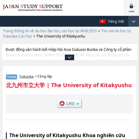
Tiếng Việt
Trang thông tin về du học đại học,cao học tại Nhật JPSS
>
Tìm nơi du học từ
Fukuoka Cao học
>
The University of Kitakyushu
Được đồng vận hành bởi Hiệp hội Asia Gakusei Bunka và Công ty cổ phần
Benesse Corporation, JAPAN STUDY SUPPORT đăng tải các thông tin của
khoảng 1.300 trường đại học, cao học, trường đại học ngắn hạn, trường
chuyên môn đang tiếp nhận du học sinh.
Tại đây có đăng các thông tin chi tiết về The University of Kitakyushu, và
Fukuoka
/ Công lập
thông tin cần thiết dành cho du học sinh, như là về các Graduate shcool of
LawshoặcGraduate shcool of Social System StudieshoặcGraduate school
北九州市立大学
|
The University of Kitakyushu
of Environmental EngineeringhoặcGraduate shcool of Business
Administration, thông tin về từng khoa nghiên cứu, thông tin liên quan đến
thi tuyển như số lượng tuyển sinh, số lượng trúng tuyển, cở sở trang thiết
bị, hướng dẫn địa điểm v.v...
The University of Kitakyushu Khoa nghiên cứu