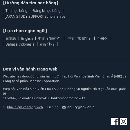
【Hướng dẫn tìm học bổng】
Tìm học bổng
Đăng kí học bổng
JAPAN STUDY SUPPORT Scholarships
【Lựa chọn ngôn ngữ】
日本語
English
中文（简体字）
中文（繁體字）
한국어
Bahasa Indonesia
ภาษาไทย
Đơn vị vận hành trang web
Website này được đồng vận hành bởi Hiệp hội Văn hóa Sinh Viên Châu Á (ABK) và
Công ty cổ phần Benesse Coporation.
Hiệp hội Văn hóa Sinh Viên Châu Á (ABK) Phòng Sự nghiệp Hỗ trợ Giáo dục Quốc
tế
113-8642, Tokyo-to Bunkyo-ku Honkomagome 2-12-13
Khái niệm về trang web
Liên hệ