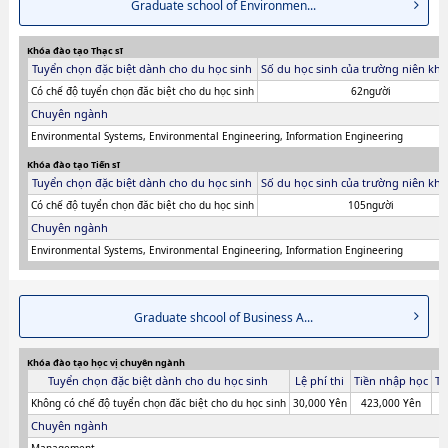
Graduate school of Environmen...
Khóa đào tạo Thạc sĩ
Tuyển chọn đặc biệt dành cho du học sinh
Số du học sinh của trường niên khó
Có chế độ tuyển chọn đăc biệt cho du học sinh
62người
Chuyên ngành
Environmental Systems, Environmental Engineering, Information Engineering
Khóa đào tạo Tiến sĩ
Tuyển chọn đặc biệt dành cho du học sinh
Số du học sinh của trường niên khó
Có chế độ tuyển chọn đăc biệt cho du học sinh
105người
Chuyên ngành
Environmental Systems, Environmental Engineering, Information Engineering
Graduate shcool of Business A...
Khóa đào tạo học vị chuyên ngành
Tuyển chọn đặc biệt dành cho du học sinh
Lệ phí thi
Tiền nhập học
Ti
Không có chế độ tuyển chọn đăc biệt cho du học sinh
30,000 Yên
423,000 Yên
Chuyên ngành
Management