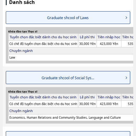
Danh sách
Graduate shcool of Laws
Khóa đào tạo Thạc sĩ
Tuyển chọn đặc biệt dành cho du học sinh
Lệ phí thi
Tiền nhập học
Tiền học
Có chế độ tuyển chọn đăc biệt cho du học sinh
30,000 Yên
423,000 Yên
535,
Chuyên ngành
Law
Graduate shcool of Social Sys...
Khóa đào tạo Thạc sĩ
Tuyển chọn đặc biệt dành cho du học sinh
Lệ phí thi
Tiền nhập học
Tiền học
Có chế độ tuyển chọn đăc biệt cho du học sinh
30,000 Yên
423,000 Yên
535,
Chuyên ngành
Economics, Human Relations and Community Studies, Language and Culture