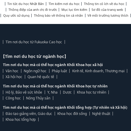
Tin tức du học Nhật Bản
Tìm kiếm nơi du học
Thông tin có ích về du học
Thông điệp của anh chị đi trước
Mục lục tìm kiếm
Sơ đồ của trang web
Quy ước sử dụng
Thông báo về thông tin cá nhân
Về môi trường tương thích
Tìm nơi du học từ Fukuoka Cao học
【Tìm nơi du học từ ngành học】
Tìm nơi du học mà có thể học ngành Khối Khoa học xã hội
Văn học
Ngôn ngữ học
Pháp luật
Kinh tế, Kinh doanh, Thương mại
Xã hội học
Quan hệ quốc tế
Tìm nơi du học mà có thể học ngành Khối Khoa học tự nhiên
Hộ lý, Bảo vệ sức khỏe
Y, Nha
Dược
Khoa học tự nhiên
Công học
Nông Thủy sản
Tìm nơi du học mà có thể học ngành Khối tổng hợp (Tự nhiên và Xã hội)
Đào tạo giảng viên, Giáo dục
Khoa học đời sống
Nghệ thuật
Khoa học tổng hợp