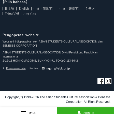
【Pilih bahasa】
日本語
English
中文（简体字）
中文（繁體字）
한국어
Tiếng Việt
ภาษาไทย
Pengoperasi website
Website ini dioperasikan oleh ASIAN STUDENTS CULTURAL ASSOCIATION dan
BENESSE CORPORATION
ASIAN STUDENTS CULTURAL ASSOCIATION Divisi Pendukung Pendidikan
Internasional
2-12-13 HONKOMAGOME, BUNKYO-KU, TOKYO 113-8642
Konsep website
Kontak
Copyright(C) 1999-2026 The Asian Students Cultural Association & Benesse
Corporation. All Right Reserved.
MENU
SIGN UP