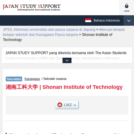
Bahasa Indonesia
JPSS, Informasi universitas dan pasca sarjana di Jepang
>
Mencari tempat
belajar sekolah dari Kanagawa Pasca sarjana
>
Shonan Institute of
Technology
JAPAN STUDY SUPPORT yang dikelola bersama oleh The Asian Students
Cultural Association (ABK) dan Benesse Corp. menyediakan informasi
sekitar 1300 universitas, pascasarjana, universitas yunior, akademi
kejuruan yang siap menerima mahasiswa(i) mancanegara.
Tersedia informasi rinci mengenai Shonan Institute of Technology,
Kanagawa
/ Sekolah swasta
mencakup informasi per jurusan riset seperti %% research %%, serta
berbagai informasi yang berguna bagi mahasiswa(i) mancanegara seperti
湘南工科大学
|
Shonan Institute of Technology
kuota untuk jumlah pendaftar dan jumlah kelulusan ujian masuk
mahasiswa(i) mancanegara, informasi mengenai ujian masuk, prasarana
kampus, akses jalan, dan lainnya. Silakan memanfaatkannya.