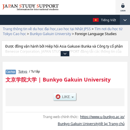
Tiếng Việt
Trang thông tin về du học đại học,cao học tại Nhật JPSS
>
Tìm nơi du học từ
Tokyo Cao học
>
Bunkyo Gakuin University
>
Foreign Language Studies
Được đồng vận hành bởi Hiệp hội Asia Gakusei Bunka và Công ty cổ phần
Benesse Corporation, JAPAN STUDY SUPPORT đăng tải các thông tin của
khoảng 1.300 trường đại học, cao học, trường đại học ngắn hạn, trường
chuyên môn đang tiếp nhận du học sinh.
Tại đây có đăng các thông tin chi tiết về Bunkyo Gakuin University, và
Tokyo
/ Tư lập
thông tin cần thiết dành cho du học sinh, như là về các Business
AdministrationhoặcHuman StudieshoặcForeign Language
文京学院大学
|
Bunkyo Gakuin University
StudieshoặcHealth Care Science, thông tin về từng khoa nghiên cứu,
thông tin liên quan đến thi tuyển như số lượng tuyển sinh, số lượng trúng
tuyển, cở sở trang thiết bị, hướng dẫn địa điểm v.v...
Trang web chính thức:
https://www.u-bunkyo.ac.jp/
Bunkyo Gakuin UniversityVề lại Trang chủ