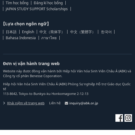
Tìm học bổng
Đăng kí học bổng
JAPAN STUDY SUPPORT Scholarships
【Lựa chọn ngôn ngữ】
日本語
English
中文（简体字）
中文（繁體字）
한국어
Bahasa Indonesia
ภาษาไทย
Đơn vị vận hành trang web
Website này được đồng vận hành bởi Hiệp hội Văn hóa Sinh Viên Châu Á (ABK) và
Công ty cổ phần Benesse Coporation.
Hiệp hội Văn hóa Sinh Viên Châu Á (ABK) Phòng Sự nghiệp Hỗ trợ Giáo dục Quốc
tế
113-8642, Tokyo-to Bunkyo-ku Honkomagome 2-12-13
Khái niệm về trang web
Liên hệ