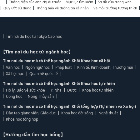
Thông điệp của anh chị đi trước
Mục lục tìm kiếm
Sơ đồ của trang web
Quy ước sử dụng
Thông báo về thông tin cá nhân
Về môi trường tương thích
Tìm nơi du học từ Tokyo Cao học
【Tìm nơi du học từ ngành học】
Tìm nơi du học mà có thể học ngành Khối Khoa học xã hội
Văn học
Ngôn ngữ học
Pháp luật
Kinh tế, Kinh doanh, Thương mại
Xã hội học
Quan hệ quốc tế
Tìm nơi du học mà có thể học ngành Khối Khoa học tự nhiên
Hộ lý, Bảo vệ sức khỏe
Y, Nha
Dược
Khoa học tự nhiên
Công học
Nông Thủy sản
Tìm nơi du học mà có thể học ngành Khối tổng hợp (Tự nhiên và Xã hội)
Đào tạo giảng viên, Giáo dục
Khoa học đời sống
Nghệ thuật
Khoa học tổng hợp
【Hướng dẫn tìm học bổng】