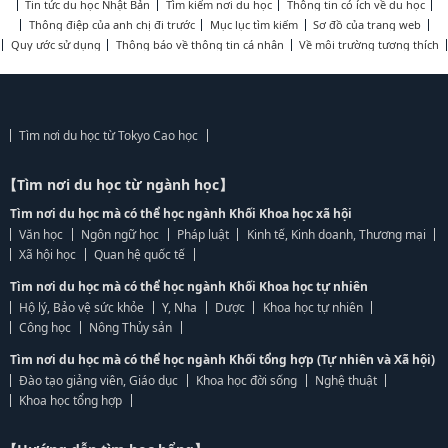
Tin tức du học Nhật Bản
Tìm kiếm nơi du học
Thông tin có ích về du học
Thông điệp của anh chị đi trước
Mục lục tìm kiếm
Sơ đồ của trang web
Quy ước sử dụng
Thông báo về thông tin cá nhân
Về môi trường tương thích
Tìm nơi du học từ Tokyo Cao học
【Tìm nơi du học từ ngành học】
Tìm nơi du học mà có thể học ngành Khối Khoa học xã hội
Văn học
Ngôn ngữ học
Pháp luật
Kinh tế, Kinh doanh, Thương mại
Xã hội học
Quan hệ quốc tế
Tìm nơi du học mà có thể học ngành Khối Khoa học tự nhiên
Hộ lý, Bảo vệ sức khỏe
Y, Nha
Dược
Khoa học tự nhiên
Công học
Nông Thủy sản
Tìm nơi du học mà có thể học ngành Khối tổng hợp (Tự nhiên và Xã hội)
Đào tạo giảng viên, Giáo dục
Khoa học đời sống
Nghệ thuật
Khoa học tổng hợp