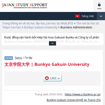
Tiếng Việt
Trang thông tin về du học đại học,cao học tại Nhật JPSS
>
Tìm nơi du học từ
Tokyo Cao học
>
Bunkyo Gakuin University
>
Business Administration
Được đồng vận hành bởi Hiệp hội Asia Gakusei Bunka và Công ty cổ phần
Benesse Corporation, JAPAN STUDY SUPPORT đăng tải các thông tin của
khoảng 1.300 trường đại học, cao học, trường đại học ngắn hạn, trường
chuyên môn đang tiếp nhận du học sinh.
Tại đây có đăng các thông tin chi tiết về Bunkyo Gakuin University, và
Tokyo
/ Tư lập
thông tin cần thiết dành cho du học sinh, như là về các Business
AdministrationhoặcHuman StudieshoặcForeign Language
文京学院大学
|
Bunkyo Gakuin University
StudieshoặcHealth Care Science, thông tin về từng khoa nghiên cứu,
thông tin liên quan đến thi tuyển như số lượng tuyển sinh, số lượng trúng
tuyển, cở sở trang thiết bị, hướng dẫn địa điểm v.v...
Trang web chính thức:
https://www.u-bunkyo.ac.jp/
Bunkyo Gakuin UniversityVề lại Trang chủ