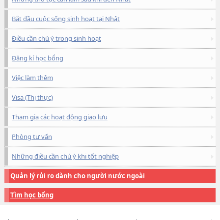
Bắt đầu cuộc sống sinh hoạt tại Nhật
Điều cần chú ý trong sinh hoạt
Đăng kí học bổng
Việc làm thêm
Visa (Thị thực)
Tham gia các hoạt động giao lưu
Phòng tư vấn
Những điều cần chú ý khi tốt nghiệp
Quản lý rủi ro dành cho người nước ngoài
Tìm học bổng