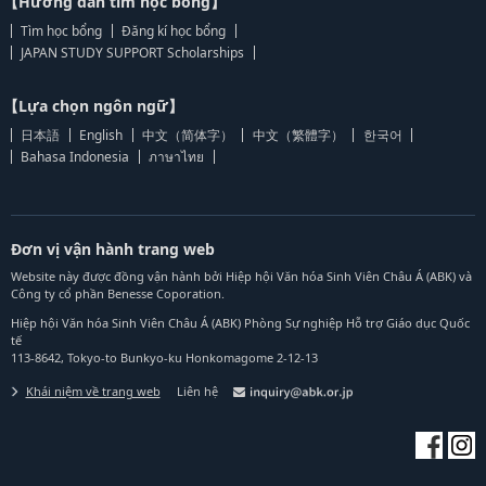
【Hướng dẫn tìm học bổng】
Tìm học bổng
Đăng kí học bổng
JAPAN STUDY SUPPORT Scholarships
【Lựa chọn ngôn ngữ】
日本語
English
中文（简体字）
中文（繁體字）
한국어
Bahasa Indonesia
ภาษาไทย
Đơn vị vận hành trang web
Website này được đồng vận hành bởi Hiệp hội Văn hóa Sinh Viên Châu Á (ABK) và
Công ty cổ phần Benesse Coporation.
Hiệp hội Văn hóa Sinh Viên Châu Á (ABK) Phòng Sự nghiệp Hỗ trợ Giáo dục Quốc
tế
113-8642, Tokyo-to Bunkyo-ku Honkomagome 2-12-13
Khái niệm về trang web
Liên hệ