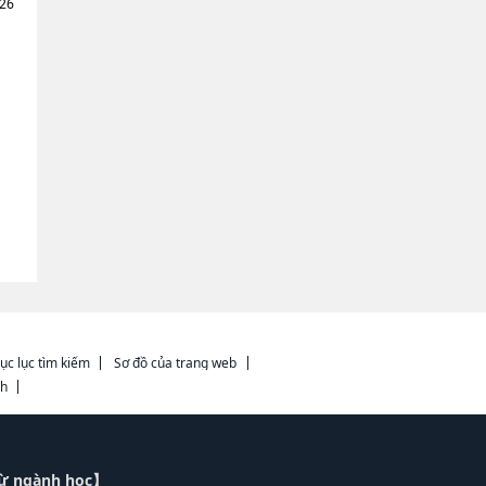
026
ục lục tìm kiếm
Sơ đồ của trang web
ch
từ ngành học】