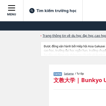
Tìm kiếm trường học
MENU
Trang thông tin về du học đại học,cao học
Được đồng vận hành bởi Hiệp hội Asia Gakusei
cao học, trường đại học ngắn hạn, trường chuy
Tại đây có đăng các thông tin chi tiết về Bunk
of Language and CulturehoặcInformation and Co
quan đến thi tuyển như số lượng tuyển sinh, số l
Saitama
/ Tư lập
文教大学
|
Bunkyo U