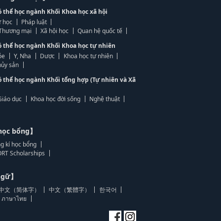
ó thể học ngành Khối Khoa học xã hội
 học
Pháp luật
, Thương mại
Xã hội học
Quan hệ quốc tế
ó thể học ngành Khối Khoa học tự nhiên
ỏe
Y, Nha
Dược
Khoa học tự nhiên
ủy sản
ó thể học ngành Khối tổng hợp (Tự nhiên và Xã
Giáo dục
Khoa học đời sống
Nghệ thuật
học bổng】
g kí học bổng
RT Scholarships
 ngữ】
中文（简体字）
中文（繁體字）
한국어
ภาษาไทย