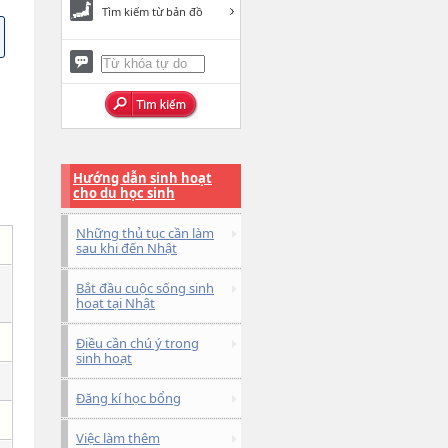
Tìm kiếm từ bản đồ
Hướng dẫn sinh hoạt
cho du học sinh
Những thủ tục cần làm
sau khi đến Nhật
Bắt đầu cuộc sống sinh
hoạt tại Nhật
Điều cần chú ý trong
sinh hoạt
Đăng kí học bổng
Việc làm thêm