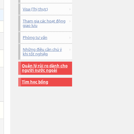
Visa (Thị thực)
Tham gia các hoạt động
giao lưu
Phòng tư vấn
Những điều cần chú ý
khi tốt nghiệp
Quản lý rủi ro dành cho
người nước ngoài
Tìm học bổng