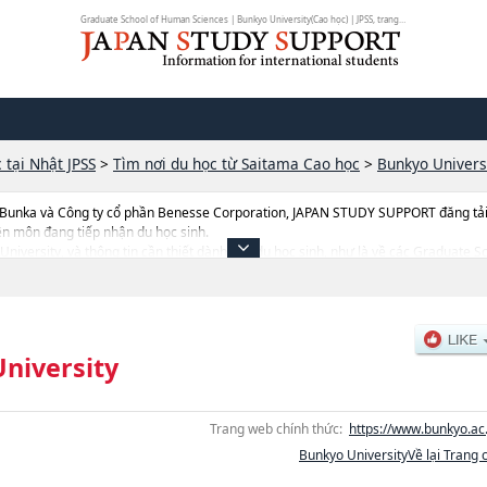
Graduate School of Human Sciences | Bunkyo University(Cao học) | JPSS, trang ...
 tại Nhật JPSS
>
Tìm nơi du học từ Saitama Cao học
>
Bunkyo Univers
 Bunka và Công ty cổ phần Benesse Corporation, JAPAN STUDY SUPPORT đăng tải c
ên môn đang tiếp nhận du học sinh.
yo University, và thông tin cần thiết dành cho du học sinh, như là về các Gradua
mmunicationhoặcGraduate school of International StudieshoặcEducation, thông t
ượng trúng tuyển, cở sở trang thiết bị, hướng dẫn địa điểm v.v...
niversity
Trang web chính thức:
https://www.bunkyo.ac.
Bunkyo UniversityVề lại Trang 