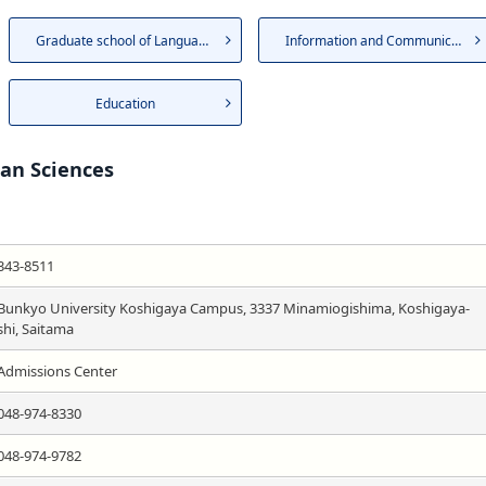
Graduate school of Language a...
Information and Communication
Education
an Sciences
343-8511
Bunkyo University Koshigaya Campus, 3337 Minamiogishima, Koshigaya-
shi, Saitama
Admissions Center
048-974-8330
048-974-9782