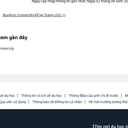
Ngày cập nhập thông tin gần nhất: Ngày 02 tháng 08 năm 2
Bunkyo UniversityVề lại Trang chủ >>
xem gần đây
niversity
ơi du học
Thông tin có ích về du học
Thông điệp của anh chị đi trước
M
Quy ước sử dụng
Thông báo về thông tin cá nhân
Về môi trường tương thí
【Tìm nơi du học 