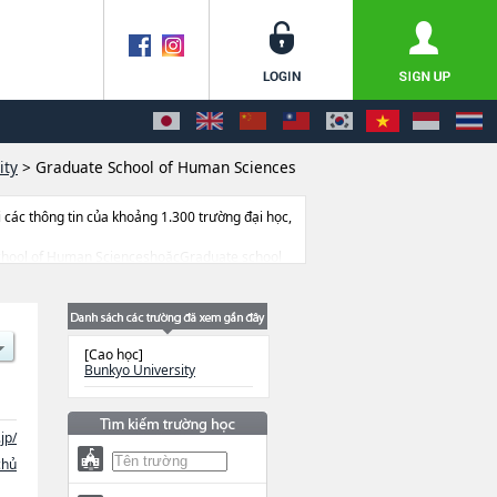
ity
>
Graduate School of Human Sciences
ác thông tin của khoảng 1.300 trường đại học,
te School of Human ScienceshoặcGraduate school
in về từng khoa nghiên cứu, thông tin liên
[Cao học]
Bunkyo University
jp/
chủ