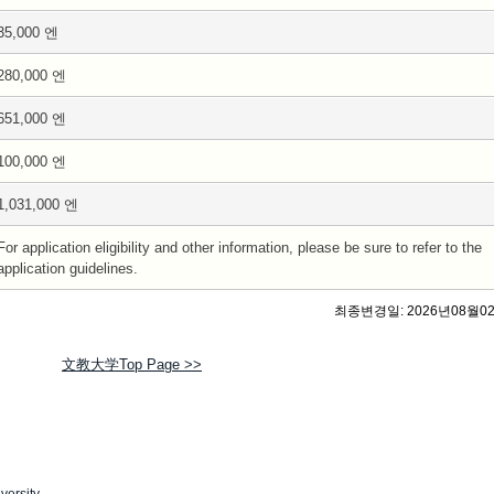
35,000 엔
280,000 엔
651,000 엔
100,000 엔
1,031,000 엔
For application eligibility and other information, please be sure to refer to the
application guidelines.
최종변경일: 2026년08월0
文教大学Top Page >>
versity