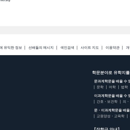
에 유익한 정보
선배들의 메시지
색인검색
사이트 지도
이용약관
개
학문분야로 유학지를
문과계학문을 배울 수 
문학
어학
법학
이과계학문을 배울 수 
간호・보건학
의・
문・이과계학문을 배울 
교원양성・교육학
【장학금 안내】