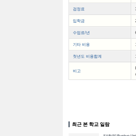
검정료
입학금
수업료/년
기타 비용
첫년도 비용합계
비고
최근 본 학교 일람
[대학원]
Bunkyo Uni