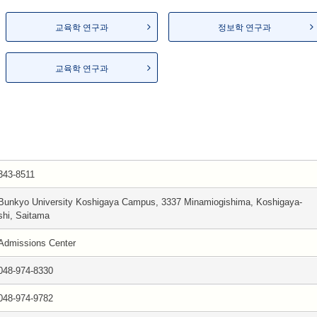
교육학 연구과
정보학 연구과
교육학 연구과
343-8511
Bunkyo University Koshigaya Campus, 3337 Minamiogishima, Koshigaya-
shi, Saitama
Admissions Center
048-974-8330
048-974-9782