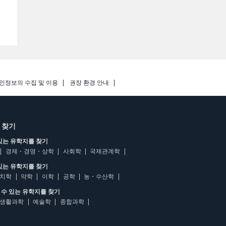
인정보의 수집 및 이용
권장 환경 안내
 찾기
있는 유학지를 찾기
경제・경영・상학
사회학
국제관계학
있는 유학지를 찾기
치학
약학
이학
공학
농・수산학
수 있는 유학지를 찾기
생활과학
예술학
종합과학