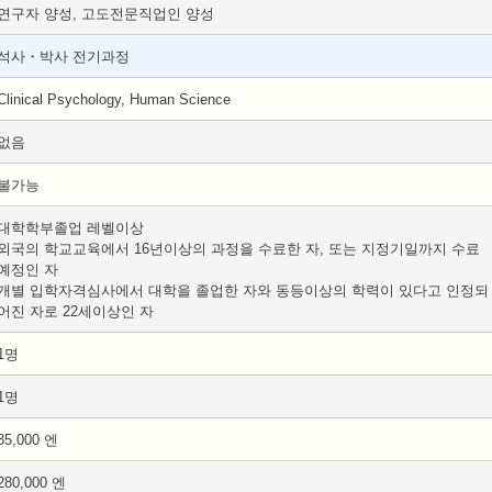
연구자 양성, 고도전문직업인 양성
석사・박사 전기과정
Clinical Psychology, Human Science
없음
불가능
대학학부졸업 레벨이상
외국의 학교교육에서 16년이상의 과정을 수료한 자, 또는 지정기일까지 수료
예정인 자
개별 입학자격심사에서 대학을 졸업한 자와 동등이상의 학력이 있다고 인정되
어진 자로 22세이상인 자
1명
1명
35,000 엔
280,000 엔